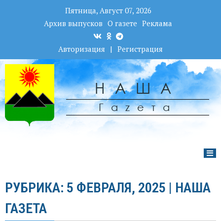
Пятница, Август 07, 2026
Архив выпусков
О газете
Реклама
Авторизация
|
Регистрация
НАША
Гаzета
РУБРИКА: 5 ФЕВРАЛЯ, 2025 | НАША
ГАЗЕТА