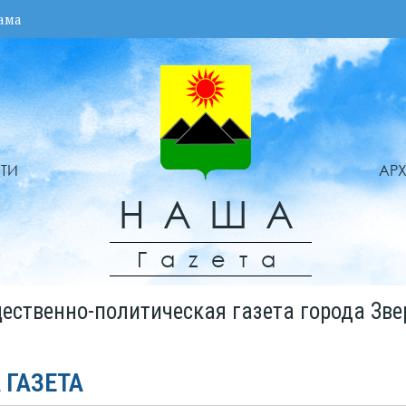
ама
ТИ
АР
НАША
Гаzета
ественно-политическая газета города Зве
 ГАЗЕТА