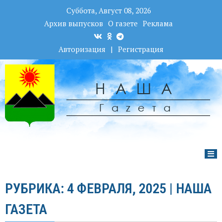
Суббота, Август 08, 2026
Архив выпусков
О газете
Реклама
Авторизация
|
Регистрация
НАША
Гаzета
РУБРИКА: 4 ФЕВРАЛЯ, 2025 | НАША
ГАЗЕТА