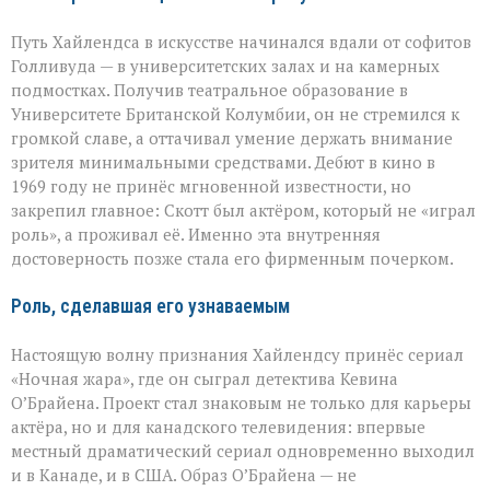
Путь Хайлендса в искусстве начинался вдали от софитов
Голливуда — в университетских залах и на камерных
подмостках. Получив театральное образование в
Университете Британской Колумбии, он не стремился к
громкой славе, а оттачивал умение держать внимание
зрителя минимальными средствами. Дебют в кино в
1969 году не принёс мгновенной известности, но
закрепил главное: Скотт был актёром, который не «играл
роль», а проживал её. Именно эта внутренняя
достоверность позже стала его фирменным почерком.
Роль, сделавшая его узнаваемым
Настоящую волну признания Хайлендсу принёс сериал
«Ночная жара», где он сыграл детектива Кевина
О’Брайена. Проект стал знаковым не только для карьеры
актёра, но и для канадского телевидения: впервые
местный драматический сериал одновременно выходил
и в Канаде, и в США. Образ О’Брайена — не