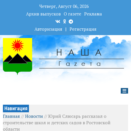
Четверг, Август 06, 2026
Архив выпусков
О газете
Реклама
Авторизация
|
Регистрация
НАША
Гаzета
Навигация
Главная
//
Новости
//
Юрий Слюсарь рассказал о
строительстве школ и детских садов в Ростовской
области