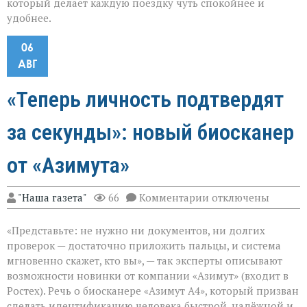
который делает каждую поездку чуть спокойнее и
удобнее.
06
АВГ
«Теперь личность подтвердят
за секунды»: новый биосканер
от «Азимута»
к
"Наша газета"
66
Комментарии
отключены
записи
«Теперь
«Представьте: не нужно ни документов, ни долгих
личность
подтвердят
проверок — достаточно приложить пальцы, и система
за
мгновенно скажет, кто вы», — так эксперты описывают
секунды»:
возможности новинки от компании «Азимут» (входит в
новый
биосканер
Ростех). Речь о биосканере «Азимут А4», который призван
от
сделать идентификацию человека быстрой, надёжной и