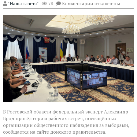
к
"Наша газета"
78
Комментарии
отключены
записи
Эксперт
Александр
Брод
высоко
оценил
подготовку
наблюдателей
в
Ростовской
области
В Ростовской области федеральный эксперт Александр
Брод провёл серию рабочих встреч, посвящённых
организации общественного наблюдения за выборами,
сообщается на сайте донского правительства.