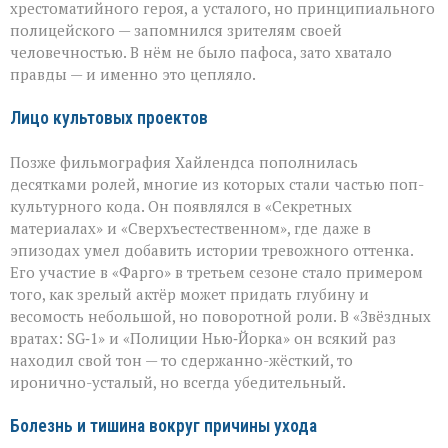
хрестоматийного героя, а усталого, но принципиального
полицейского — запомнился зрителям своей
человечностью. В нём не было пафоса, зато хватало
правды — и именно это цепляло.
Лицо культовых проектов
Позже фильмография Хайлендса пополнилась
десятками ролей, многие из которых стали частью поп-
культурного кода. Он появлялся в «Секретных
материалах» и «Сверхъестественном», где даже в
эпизодах умел добавить истории тревожного оттенка.
Его участие в «Фарго» в третьем сезоне стало примером
того, как зрелый актёр может придать глубину и
весомость небольшой, но поворотной роли. В «Звёздных
вратах: SG‑1» и «Полиции Нью‑Йорка» он всякий раз
находил свой тон — то сдержанно-жёсткий, то
иронично-усталый, но всегда убедительный.
Болезнь и тишина вокруг причины ухода