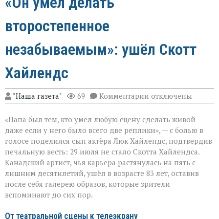
«Он умел делать
второстепенное
незабываемым»: ушёл Скотт
Хайлендс
к
"Наша газета"
69
Комментарии
отключены
записи
«Он
«Папа был тем, кто умел любую сцену сделать живой —
умел
делать
даже если у него было всего две реплики», — с болью в
второстепенное
голосе поделился сын актёра Люк Хайлендс, подтвердив
незабываемым»:
печальную весть: 29 июля не стало Скотта Хайлендса.
ушёл
Скотт
Канадский артист, чья карьера растянулась на пять с
Хайлендс
лишним десятилетий, ушёл в возрасте 83 лет, оставив
после себя галерею образов, которые зрители
вспоминают до сих пор.
От театральной сцены к телеэкрану