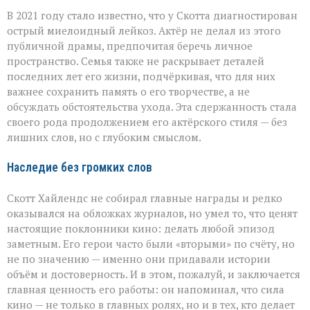
В 2021 году стало известно, что у Скотта диагностирован
острый миелоидный лейкоз. Актёр не делал из этого
публичной драмы, предпочитая беречь личное
пространство. Семья также не раскрывает деталей
последних лет его жизни, подчёркивая, что для них
важнее сохранить память о его творчестве, а не
обсуждать обстоятельства ухода. Эта сдержанность стала
своего рода продолжением его актёрского стиля — без
лишних слов, но с глубоким смыслом.
Наследие без громких слов
Скотт Хайлендс не собирал главные награды и редко
оказывался на обложках журналов, но умел то, что ценят
настоящие поклонники кино: делать любой эпизод
заметным. Его герои часто были «вторыми» по счёту, но
не по значению — именно они придавали истории
объём и достоверность. И в этом, пожалуй, и заключается
главная ценность его работы: он напоминал, что сила
кино — не только в главных ролях, но и в тех, кто делает