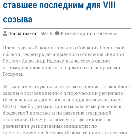
ставшее последним для VIII
созыва
к
"Наша газета"
66
Комментарии
отключены
записи
В
Председатель Законодательного Собрания Ростовской
Государственной
Думе
области, секретарь регионального отделения «Единой
России
России» Александр Ищенко дал высокую оценку
состоялось
взаимодействию донского парламента с депутатами
заключительное
пленарное
Госдумы.
заседание
весенней
«За парламентскую пятилетку были приняты важнейшие
сессии,
законы о воссоединении с историческими регионами.
ставшее
последним
Обеспечена фундаментальная поддержка участников
для
СВО и семей с детьми. Приняты ключевые решения в
VIII
бюджетной политике и по развитию суверенной
созыва
экономики. Отмечу возросшую эффективность в
реализации региональных инициатив: по
предложениям из Ростовской области приняты десятки