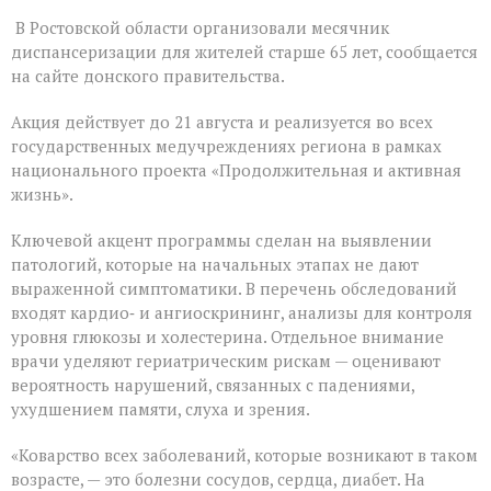
На
В Ростовской области организовали месячник
Дону
проходит
диспансеризации для жителей старше 65 лет, сообщается
месячник
на сайте донского правительства.
диспансеризации
для
Акция действует до 21 августа и реализуется во всех
людей
«серебряного»
государственных медучреждениях региона в рамках
возраста
национального проекта «Продолжительная и активная
жизнь».
Ключевой акцент программы сделан на выявлении
патологий, которые на начальных этапах не дают
выраженной симптоматики. В перечень обследований
входят кардио‑ и ангиоскрининг, анализы для контроля
уровня глюкозы и холестерина. Отдельное внимание
врачи уделяют гериатрическим рискам — оценивают
вероятность нарушений, связанных с падениями,
ухудшением памяти, слуха и зрения.
«Коварство всех заболеваний, которые возникают в таком
возрасте, — это болезни сосудов, сердца, диабет. На