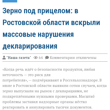
Зерно под прицелом: в
Ростовской области вскрыли
массовые нарушения
декларирования
к
"Наша газета"
64
Комментарии
отключены
записи
Зерно
«Когда речь идёт о безопасности продуктов, любая
под
прицелом:
неточность — это риск для
в
потребителя», — подчёркивают в Россельхознадзоре. В
Ростовской
июле в Ростовской области выявили сотни случаев, когда
области
вскрыли
зерно выпускали на рынок с декларациями, не
массовые
подкреплёнными нужными проверками. Масштаб
нарушения
проблемы заставил надзорные органы жёстко
декларирования
реагировать и аннулировать тысячи документов.