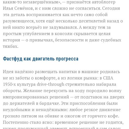
герой
каким‑то незавершённым», — признаётся автоблогер
автомобильного
Илья Семёнов, и с ним сложно не согласиться. Сегодня
салона
эта деталь воспринимается как нечто само собой
разумеющееся, хотя ещё несколько десятилетий назад о
ней никто всерьёз не задумывался. А между тем за
простым углублением в консоли скрывается целая
история — о привычках, безопасности и даже судебных
тяжбах.
Фастфуд как двигатель прогресса
Идея надёжно размещать напитки в машине родилась
не из заботы о комфорте, а из логики рынка: в США
1950‑х культура drive‑through стремительно набирала
обороты. Желание перекусить на ходу породило волну
импровизированных решений — от подставок на дверях
до держателей в бардачке. Эти приспособления были
неудобными и ненадёжными: любое резкое движение
грозило пятном на обивке и ожогом от горячего кофе.
Постепенно стало ясно: временное решение не годится,
нужен продуманный элемент, встроенный в сам салон.