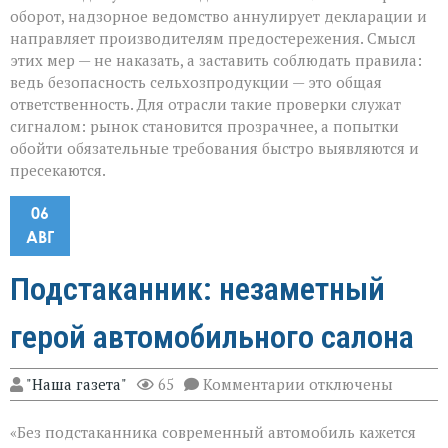
оборот, надзорное ведомство аннулирует декларации и
направляет производителям предостережения. Смысл
этих мер — не наказать, а заставить соблюдать правила:
ведь безопасность сельхозпродукции — это общая
ответственность. Для отрасли такие проверки служат
сигналом: рынок становится прозрачнее, а попытки
обойти обязательные требования быстро выявляются и
пресекаются.
06
АВГ
Подстаканник: незаметный
герой автомобильного салона
к
"Наша газета"
65
Комментарии
отключены
записи
Подстаканник:
«Без подстаканника современный автомобиль кажется
незаметный