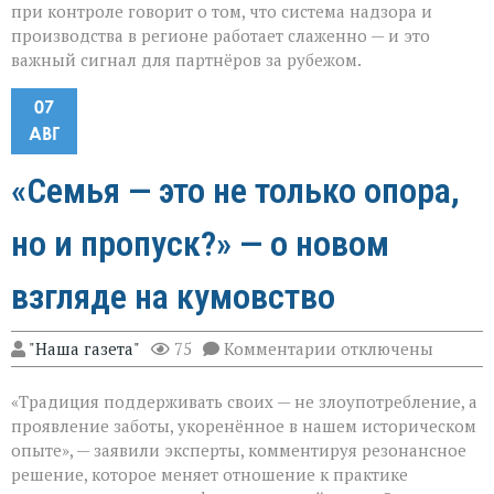
при контроле говорит о том, что система надзора и
производства в регионе работает слаженно — и это
важный сигнал для партнёров за рубежом.
07
АВГ
«Семья — это не только опора,
но и пропуск?» — о новом
взгляде на кумовство
к
"Наша газета"
75
Комментарии
отключены
записи
«Семья — это
«Традиция поддерживать своих — не злоупотребление, а
не
только
проявление заботы, укоренённое в нашем историческом
опора,
опыте», — заявили эксперты, комментируя резонансное
но
решение, которое меняет отношение к практике
и