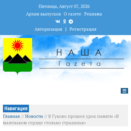
Пятница, Август 07, 2026
Архив выпусков
О газете
Реклама
Авторизация
|
Регистрация
НАША
Гаzета
Навигация
Главная
//
Новости
//
В Гуково прошел урок памяти «В
маленьком сердце столько страданья»