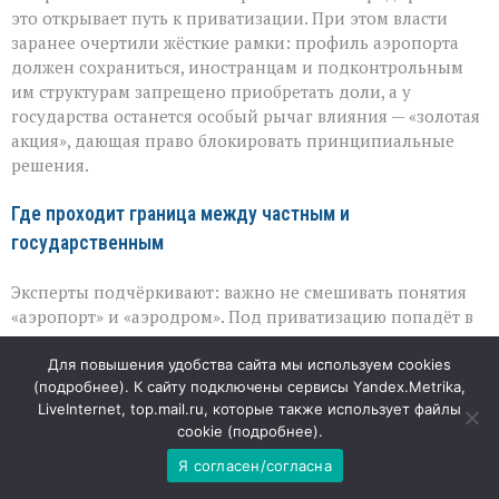
это открывает путь к приватизации. При этом власти
заранее очертили жёсткие рамки: профиль аэропорта
должен сохраниться, иностранцам и подконтрольным
им структурам запрещено приобретать доли, а у
государства останется особый рычаг влияния — «золотая
акция», дающая право блокировать принципиальные
решения.
Где проходит граница между частным и
государственным
Эксперты подчёркивают: важно не смешивать понятия
«аэропорт» и «аэродром». Под приватизацию попадёт в
первую очередь пассажирская часть — терминалы, зоны
ожидания, парковки, подъезды, сервисные объекты.
Для повышения удобства сайта мы используем cookies
(
подробнее
). К сайту подключены сервисы Yandex.Metrika,
Именно эти пространства приносят основной доход и
LiveInternet, top.mail.ru, которые также использует файлы
потому интересны инвестору: их развитие напрямую
cookie (
подробнее
).
влияет на комфорт пассажиров и выручку.
Я согласен/согласна
А вот аэродромная инфраструктура —