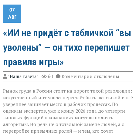
07
АВГ
«ИИ не придёт с табличкой “вы
уволены” — он тихо перепишет
правила игры»
к
"Наша газета"
60
Комментарии
отключены
записи
«ИИ
Рынок труда в России стоит на пороге тихой революции:
не
придёт
искусственный интеллект перестаёт быть экзотикой и всё
с
увереннее занимает место в рабочих процессах. По
табличкой
оценкам экспертов, уже к концу 2026 года до четверти
“вы
уволены” — он
типовых функций в компаниях могут выполнять
тихо
алгоритмы. Но речь не о тотальной замене людей, а о
перепишет
перекройке привычных ролей — и тем, кто хочет
правила