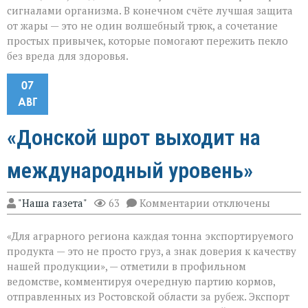
сигналами организма. В конечном счёте лучшая защита
от жары — это не один волшебный трюк, а сочетание
простых привычек, которые помогают пережить пекло
без вреда для здоровья.
07
АВГ
«Донской шрот выходит на
международный уровень»
к
"Наша газета"
63
Комментарии
отключены
записи
«Донской
«Для аграрного региона каждая тонна экспортируемого
шрот
выходит
продукта — это не просто груз, а знак доверия к качеству
на
нашей продукции», — отметили в профильном
международный
ведомстве, комментируя очередную партию кормов,
уровень»
отправленных из Ростовской области за рубеж. Экспорт