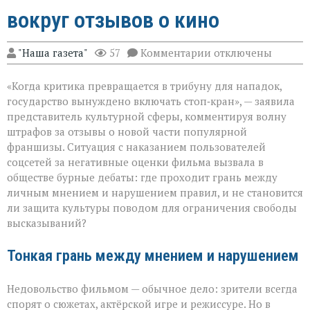
вокруг отзывов о кино
к
"Наша газета"
57
Комментарии
отключены
записи
«Свобода
«Когда критика превращается в трибуну для нападок,
слова — не
безлимитный
государство вынуждено включать стоп‑кран», — заявила
тариф»:
представитель культурной сферы, комментируя волну
споры
штрафов за отзывы о новой части популярной
вокруг
отзывов
франшизы. Ситуация с наказанием пользователей
о
соцсетей за негативные оценки фильма вызвала в
кино
обществе бурные дебаты: где проходит грань между
личным мнением и нарушением правил, и не становится
ли защита культуры поводом для ограничения свободы
высказываний?
Тонкая грань между мнением и нарушением
Недовольство фильмом — обычное дело: зрители всегда
спорят о сюжетах, актёрской игре и режиссуре. Но в