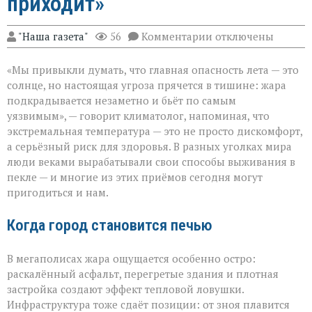
приходит»
к
"Наша газета"
56
Комментарии
отключены
записи
«Жара
«Мы привыкли думать, что главная опасность лета — это
не
просит
солнце, но настоящая угроза прячется в тишине: жара
разрешения — она
подкрадывается незаметно и бьёт по самым
просто
уязвимым», — говорит климатолог, напоминая, что
приходит»
экстремальная температура — это не просто дискомфорт,
а серьёзный риск для здоровья. В разных уголках мира
люди веками вырабатывали свои способы выживания в
пекле — и многие из этих приёмов сегодня могут
пригодиться и нам.
Когда город становится печью
В мегаполисах жара ощущается особенно остро:
раскалённый асфальт, перегретые здания и плотная
застройка создают эффект тепловой ловушки.
Инфраструктура тоже сдаёт позиции: от зноя плавится