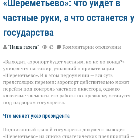
«Шереметьево»: что уйдёт в
частные руки, а что останется у
государства
к
"Наша газета"
43
Комментарии
отключены
записи
«Шереметьево»:
«Выходит, аэропорт будет частным, но не до конца?» —
что
уйдёт
удивляется пассажир, узнавший о приватизации
в
«Шереметьево». И в этом недоумении — вся суть
частные
предстоящих перемен: аэропорт действительно может
руки,
а
перейти под контроль частного инвестора, однако
что
ключевые элементы его работы по‑прежнему останутся
останется
под надзором государства.
у
государства
Что меняет указ президента
Подписанный главой государства документ выводит
«Шереметьево» из списка стратегических предприятий —