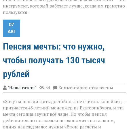
инструмент, который работает лучше, когда им грамотно
пользуются.
07
АВГ
Пенсия мечты: что нужно,
чтобы получать 130 тысяч
рублей
к
"Наша газета"
54
Комментарии
отключены
записи
Пенсия
«Хочу на пенсии жить достойно, а не считать копейки», —
мечты:
что
признаётся 45‑летний менеджер из Екатеринбурга, и эта
нужно,
мечта сегодня звучит всё чаще. Но чтобы пенсия
чтобы
действительно позволяла не экономить на главном,
получать
130
одних надежд мало: нужны чёткие расчёты и