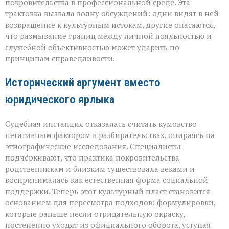
пропуск?» — о
покровительства в профессиональной среде. Эта
новом
трактовка вызвала волну обсуждений: одни видят в ней
взгляде
возвращение к культурным истокам, другие опасаются,
на
что размывание границ между личной лояльностью и
кумовство
служебной объективностью может ударить по
принципам справедливости.
Исторический аргумент вместо
юридического ярлыка
Судебная инстанция отказалась считать кумовство
негативным фактором в разбирательствах, опираясь на
этнографические исследования. Специалисты
подчёркивают, что практика покровительства
родственникам и близким существовала веками и
воспринималась как естественная форма социальной
поддержки. Теперь этот культурный пласт становится
основанием для пересмотра подходов: формулировки,
которые раньше несли отрицательную окраску,
постепенно уходят из официального оборота, уступая