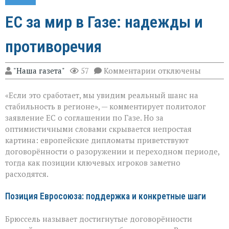
ЕС за мир в Газе: надежды и
противоречия
к
"Наша газета"
57
Комментарии
отключены
записи
ЕС
«Если это сработает, мы увидим реальный шанс на
за
мир
стабильность в регионе», — комментирует политолог
в
заявление ЕС о соглашении по Газе. Но за
Газе:
оптимистичными словами скрывается непростая
надежды
и
картина: европейские дипломаты приветствуют
противоречия
договорённости о разоружении и переходном периоде,
тогда как позиции ключевых игроков заметно
расходятся.
Позиция Евросоюза: поддержка и конкретные шаги
Брюссель называет достигнутые договорённости