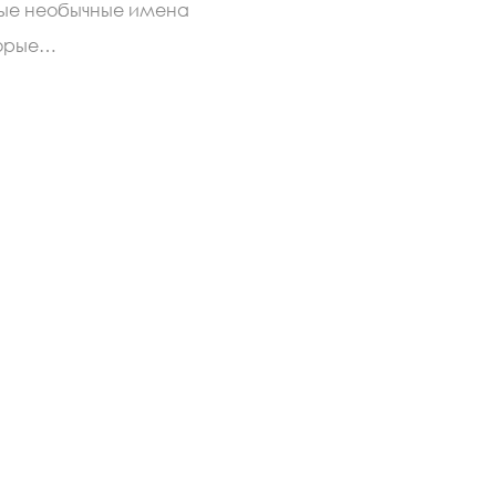
мые необычные имена
торые…