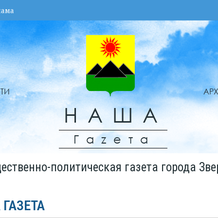
лама
ТИ
АР
НАША
Гаzета
ественно-политическая газета города Зве
 ГАЗЕТА