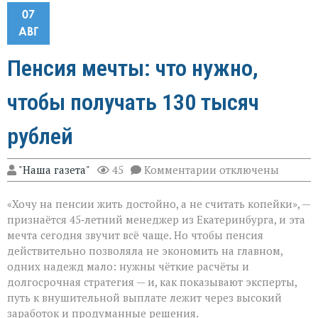
07
АВГ
Пенсия мечты: что нужно,
чтобы получать 130 тысяч
рублей
к
"Наша газета"
45
Комментарии
отключены
записи
Пенсия
«Хочу на пенсии жить достойно, а не считать копейки», —
мечты:
что
признаётся 45‑летний менеджер из Екатеринбурга, и эта
нужно,
мечта сегодня звучит всё чаще. Но чтобы пенсия
чтобы
действительно позволяла не экономить на главном,
получать
130
одних надежд мало: нужны чёткие расчёты и
тысяч
долгосрочная стратегия — и, как показывают эксперты,
рублей
путь к внушительной выплате лежит через высокий
заработок и продуманные решения.