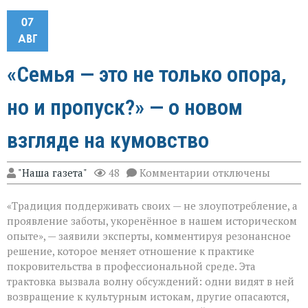
07
АВГ
«Семья — это не только опора,
но и пропуск?» — о новом
взгляде на кумовство
к
"Наша газета"
48
Комментарии
отключены
записи
«Семья — это
«Традиция поддерживать своих — не злоупотребление, а
не
только
проявление заботы, укоренённое в нашем историческом
опора,
опыте», — заявили эксперты, комментируя резонансное
но
решение, которое меняет отношение к практике
и
пропуск?» — о
покровительства в профессиональной среде. Эта
новом
трактовка вызвала волну обсуждений: одни видят в ней
взгляде
возвращение к культурным истокам, другие опасаются,
на