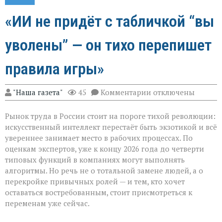
«ИИ не придёт с табличкой “вы
уволены” — он тихо перепишет
правила игры»
к
"Наша газета"
45
Комментарии
отключены
записи
«ИИ
Рынок труда в России стоит на пороге тихой революции:
не
придёт
искусственный интеллект перестаёт быть экзотикой и всё
с
увереннее занимает место в рабочих процессах. По
табличкой
оценкам экспертов, уже к концу 2026 года до четверти
“вы
уволены” — он
типовых функций в компаниях могут выполнять
тихо
алгоритмы. Но речь не о тотальной замене людей, а о
перепишет
перекройке привычных ролей — и тем, кто хочет
правила
оставаться востребованным, стоит присмотреться к
игры»
переменам уже сейчас.