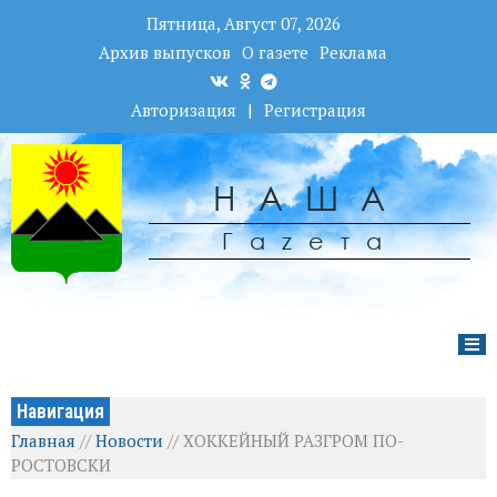
Пятница, Август 07, 2026
Архив выпусков
О газете
Реклама
Авторизация
|
Регистрация
НАША
Гаzета
Навигация
Главная
//
Новости
//
ХОККЕЙНЫЙ РАЗГРОМ ПО-
РОСТОВСКИ