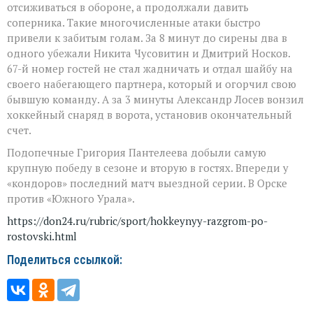
отсиживаться в обороне, а продолжали давить
соперника. Такие многочисленные атаки быстро
привели к забитым голам. За 8 минут до сирены два в
одного убежали Никита Чусовитин и Дмитрий Носков.
67-й номер гостей не стал жадничать и отдал шайбу на
своего набегающего партнера, который и огорчил свою
бывшую команду. А за 3 минуты Александр Лосев вонзил
хоккейный снаряд в ворота, установив окончательный
счет.
Подопечные Григория Пантелеева добыли самую
крупную победу в сезоне и вторую в гостях. Впереди у
«кондоров» последний матч выездной серии. В Орске
против «Южного Урала».
https://don24.ru/rubric/sport/hokkeynyy-razgrom-po-
rostovski.html
Поделиться ссылкой: