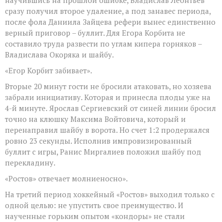
сразу получил второе удаление, а под занавес периода,
после фола Даниила Зайцева рефери вынес единственно
верный приговор – буллит. Для Егора Корбита не
составило труда развести по углам кипера горняков –
Владислава Окоряка и шайбу.
«Егор Корбит забивает».
Вторые 20 минут гости не бросили атаковать, но хозяева
забрали инициативу. Которая и принесла плоды уже на
4-й минуте. Ярослав Сергиевский от синей линии бросил
точно на клюшку Максима Войтовича, который и
перенаправил шайбу в ворота. Но счет 1:2 продержался
ровно 23 секунды. Исполнив импровизированный
буллит с игры, Ранис Миргалиев положил шайбу под
перекладину.
«Ростов» отвечает молниеносно».
На третий период хоккейный «Ростов» выходил только с
одной целью: не упустить свое преимущество. И
наученные горьким опытом «кондоры» не стали