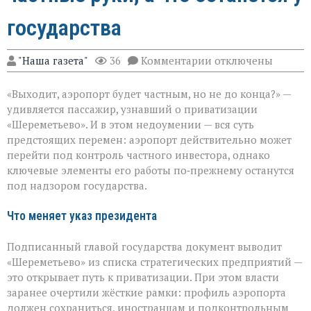
государства
к
"Наша газета"
36
Комментарии
отключены
записи
«Шереметьево»:
«Выходит, аэропорт будет частным, но не до конца?» —
что
уйдёт
удивляется пассажир, узнавший о приватизации
в
«Шереметьево». И в этом недоумении — вся суть
частные
предстоящих перемен: аэропорт действительно может
руки,
а
перейти под контроль частного инвестора, однако
что
ключевые элементы его работы по‑прежнему останутся
останется
под надзором государства.
у
государства
Что меняет указ президента
Подписанный главой государства документ выводит
«Шереметьево» из списка стратегических предприятий —
это открывает путь к приватизации. При этом власти
заранее очертили жёсткие рамки: профиль аэропорта
должен сохраниться, иностранцам и подконтрольным