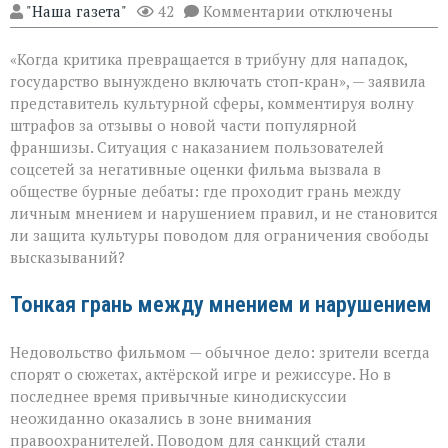
к
"Наша газета"
42
Комментарии
отключены
записи
«Свобода
«Когда критика превращается в трибуну для нападок,
слова — не
безлимитный
государство вынуждено включать стоп‑кран», — заявила
тариф»:
представитель культурной сферы, комментируя волну
споры
штрафов за отзывы о новой части популярной
вокруг
отзывов
франшизы. Ситуация с наказанием пользователей
о
соцсетей за негативные оценки фильма вызвала в
кино
обществе бурные дебаты: где проходит грань между
личным мнением и нарушением правил, и не становится
ли защита культуры поводом для ограничения свободы
высказываний?
Тонкая грань между мнением и нарушением
Недовольство фильмом — обычное дело: зрители всегда
спорят о сюжетах, актёрской игре и режиссуре. Но в
последнее время привычные кинодискуссии
неожиданно оказались в зоне внимания
правоохранителей. Поводом для санкций стали