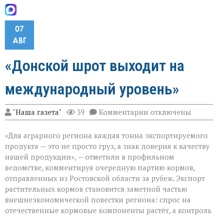
07
АВГ
«Донской шрот выходит на
международный уровень»
к
"Наша газета"
39
Комментарии
отключены
записи
«Донской
«Для аграрного региона каждая тонна экспортируемого
шрот
выходит
продукта — это не просто груз, а знак доверия к качеству
на
нашей продукции», — отметили в профильном
международный
ведомстве, комментируя очередную партию кормов,
уровень»
отправленных из Ростовской области за рубеж. Экспорт
растительных кормов становится заметной частью
внешнеэкономической повестки региона: спрос на
отечественные кормовые компоненты растёт, а контроль