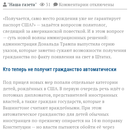
к
"Наша газета"
31
Комментарии
отключены
записи
Трамп
«Получается, само место рождения уже не гарантирует
меняет
правила
паспорт США?» — задаётся вопросом политолог,
гражданства:
следящий за американской повесткой. И в этом вопросе
что
— суть новой волны иммиграционных решений:
теперь
с
администрация Дональда Трампа выпустила серию
правом
указов, которые заметно сужают возможности получения
по
гражданства по факту появления на свет в Штатах.
рождению
Кто теперь не получит гражданство автоматически
Под прицел новых мер попали отдельные категории
детей, рождённых в США. В первую очередь речь идёт о
потомках дипломатов, представителей иностранных
властей, а также граждан государств, которые в
Вашингтоне считают враждебными. При этом
автоматическое гражданство для детей обычных
иностранцев по-прежнему опирается на 14‑ю поправку
Конституции — но власти пытаются обойти её через