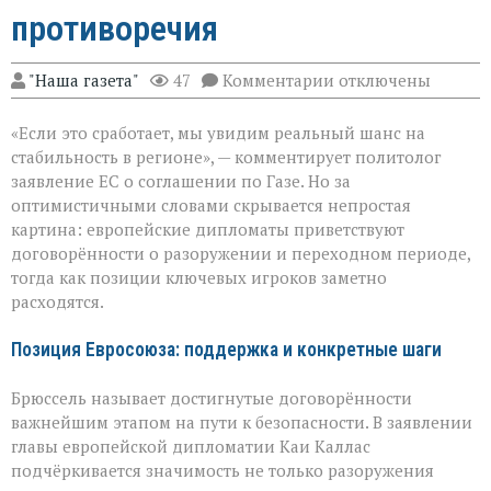
противоречия
к
"Наша газета"
47
Комментарии
отключены
записи
ЕС
«Если это сработает, мы увидим реальный шанс на
за
мир
стабильность в регионе», — комментирует политолог
в
заявление ЕС о соглашении по Газе. Но за
Газе:
оптимистичными словами скрывается непростая
надежды
и
картина: европейские дипломаты приветствуют
противоречия
договорённости о разоружении и переходном периоде,
тогда как позиции ключевых игроков заметно
расходятся.
Позиция Евросоюза: поддержка и конкретные шаги
Брюссель называет достигнутые договорённости
важнейшим этапом на пути к безопасности. В заявлении
главы европейской дипломатии Каи Каллас
подчёркивается значимость не только разоружения