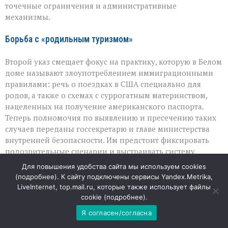
точечные ограничения и административные
механизмы.
Борьба с «родильным туризмом»
Второй указ смещает фокус на практику, которую в Белом
доме называют злоупотреблением иммиграционными
правилами: речь о поездках в США специально для
родов, а также о схемах с суррогатным материнством,
нацеленных на получение американского паспорта.
Теперь полномочия по выявлению и пресечению таких
случаев переданы госсекретарю и главе министерства
внутренней безопасности. Им предстоит фиксировать
подозрительные сценарии и выстраивать систему
контроля — чтобы перекрыть каналы, которые, по
Для повышения удобства сайта мы используем cookies
мнению администрации, стали прибыльным бизнесом
(
подробнее
). К сайту подключены сервисы Yandex.Metrika,
для посредников по всему миру.
LiveInternet, top.mail.ru, которые также использует файлы
cookie (
подробнее
).
Конституционный барьер и повторная попытка
Я согласен/согласна