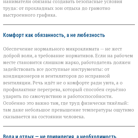
защите
наниматели обязаны создавать безопасные условия
работников
труда: от прохладных зон отдыха до грамотно
в
выстроенного графика.
зной
Комфорт как обязанность, а не любезность
Обеспечение нормального микроклимата — не жест
доброй воли, а требование нормативов. Если на рабочем
месте становится слишком жарко, работодатель должен
задействовать все доступные инструменты: от
кондиционеров и вентиляторов до исправной
вентиляции. Речь идёт не о комфорте ради уюта, а о
профилактике перегрева, который способен серьёзно
ударить по самочувствию и работоспособности.
Особенно это важно там, где труд физически тяжёлый:
там даже небольшое превышение температуры ощутимо
сказывается на состоянии человека.
Вода и отдых — не привилегия, а необходимость