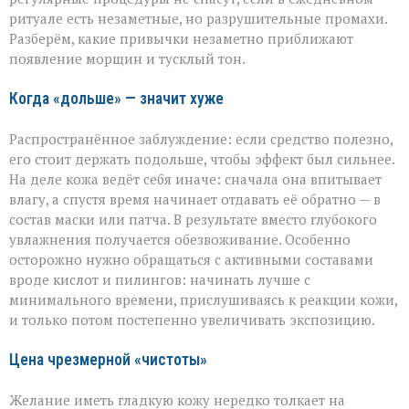
ускоряете
ритуале есть незаметные, но разрушительные промахи.
старение»:
Разберём, какие привычки незаметно приближают
косметолог
появление морщин и тусклый тон.
о
скрытых
ошибках
Когда «дольше» — значит хуже
в
уходе
Распространённое заблуждение: если средство полезно,
его стоит держать подольше, чтобы эффект был сильнее.
На деле кожа ведёт себя иначе: сначала она впитывает
влагу, а спустя время начинает отдавать её обратно — в
состав маски или патча. В результате вместо глубокого
увлажнения получается обезвоживание. Особенно
осторожно нужно обращаться с активными составами
вроде кислот и пилингов: начинать лучше с
минимального времени, прислушиваясь к реакции кожи,
и только потом постепенно увеличивать экспозицию.
Цена чрезмерной «чистоты»
Желание иметь гладкую кожу нередко толкает на