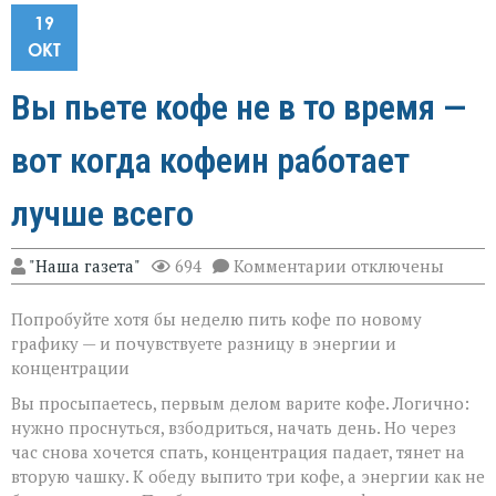
19
ОКТ
Вы пьете кофе не в то время —
вот когда кофеин работает
лучше всего
к
"Наша газета"
694
Комментарии
отключены
записи
Вы
Попробуйте хотя бы неделю пить кофе по новому
пьете
кофе
графику — и почувствуете разницу в энергии и
не
концентрации
в
то
Вы просыпаетесь, первым делом варите кофе. Логично:
время
нужно проснуться, взбодриться, начать день. Но через
—
час снова хочется спать, концентрация падает, тянет на
вот
когда
вторую чашку. К обеду выпито три кофе, а энергии как не
кофеин