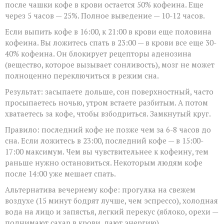
после чашки кофе в крови остается 50% кофеина. Еще
через 5 часов — 25%. Полное выведение — 10-12 часов.
Если выпить кофе в 16:00, к 21:00 в крови еще половина
кофеина. Вы ложитесь спать в 23:00 — в крови все еще 30-
40% кофеина. Он блокирует рецепторы аденозина
(вещество, которое вызывает сонливость), мозг не может
полноценно переключиться в режим сна.
Результат: засыпаете дольше, сон поверхностный, часто
просыпаетесь ночью, утром встаете разбитым. А потом
хватаетесь за кофе, чтобы взбодриться. Замкнутый круг.
Правило: последний кофе не позже чем за 6-8 часов до
сна. Если ложитесь в 23:00, последний кофе — в 15:00-
17:00 максимум. Чем вы чувствительнее к кофеину, тем
раньше нужно остановиться. Некоторым людям кофе
после 14:00 уже мешает спать.
Альтернатива вечернему кофе: прогулка на свежем
воздухе (15 минут бодрят лучше, чем эспрессо), холодная
вода на лицо и запястья, легкий перекус (яблоко, орехи —
поднимают сахар в крови, дают энергию).