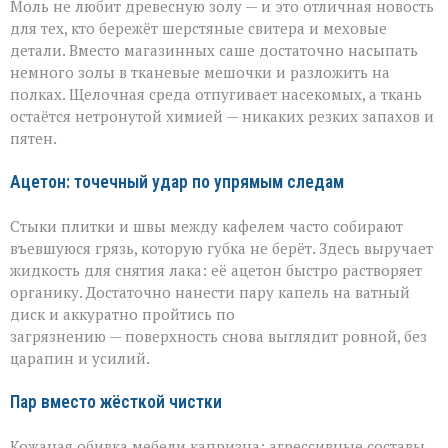
Моль не любит древесную золу — и это отличная новость
для тех, кто бережёт шерстяные свитера и меховые
детали. Вместо магазинных саше достаточно насыпать
немного золы в тканевые мешочки и разложить на
полках. Щелочная среда отпугивает насекомых, а ткань
остаётся нетронутой химией — никаких резких запахов и
пятен.
Ацетон: точечный удар по упрямым следам
Стыки плитки и швы между кафелем часто собирают
въевшуюся грязь, которую губка не берёт. Здесь выручает
жидкость для снятия лака: её ацетон быстро растворяет
органику. Достаточно нанести пару капель на ватный
диск и аккуратно пройтись по
загрязнению — поверхность снова выглядит ровной, без
царапин и усилий.
Пар вместо жёсткой чистки
Кожаная обивка мебели капризна: агрессивные составы