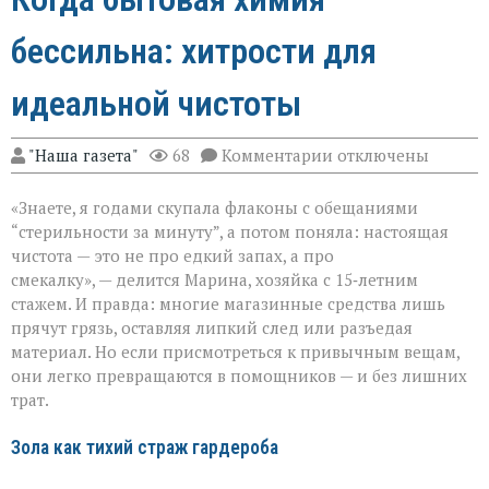
бессильна: хитрости для
идеальной чистоты
к
"Наша газета"
68
Комментарии
отключены
записи
Когда
«Знаете, я годами скупала флаконы с обещаниями
бытовая
химия
“стерильности за минуту”, а потом поняла: настоящая
бессильна:
чистота — это не про едкий запах, а про
хитрости
смекалку», — делится Марина, хозяйка с 15‑летним
для
идеальной
стажем. И правда: многие магазинные средства лишь
чистоты
прячут грязь, оставляя липкий след или разъедая
материал. Но если присмотреться к привычным вещам,
они легко превращаются в помощников — и без лишних
трат.
Зола как тихий страж гардероба