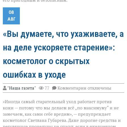
его пригодным и безопасным.
08
АВГ
«Вы думаете, что ухаживаете, а
на деле ускоряете старение»:
косметолог о скрытых
ошибках в уходе
к
"Наша газета"
77
Комментарии
отключены
записи
«Вы
«Иногда самый старательный уход работает против
думаете,
что
кожи — потому что мы делаем всё „по максимуму“ и не
ухаживаете,
замечаем, как сами себе вредим», — предупреждает
а
косметолог Светлана Губарева. Даже дорогие средства и
на
деле
регулярные процедуры не спасут, если в ежедневном