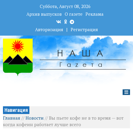
Суббота, Август 08, 2026
Архив выпусков
О газете
Реклама
Авторизация
|
Регистрация
НАША
Гаzета
Навигация
Главная
//
Новости
//
Вы пьете кофе не в то время — вот
когда кофеин работает лучше всего