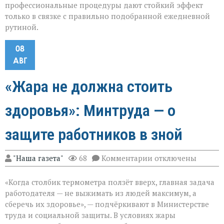
профессиональные процедуры дают стойкий эффект
только в связке с правильно подобранной ежедневной
рутиной.
08
АВГ
«Жара не должна стоить
здоровья»: Минтруда — о
защите работников в зной
к
"Наша газета"
68
Комментарии
отключены
записи
«Жара
«Когда столбик термометра ползёт вверх, главная задача
не
должна
работодателя — не выжимать из людей максимум, а
стоить
сберечь их здоровье», — подчёркивают в Министерстве
здоровья»:
труда и социальной защиты. В условиях жары
Минтруда — о