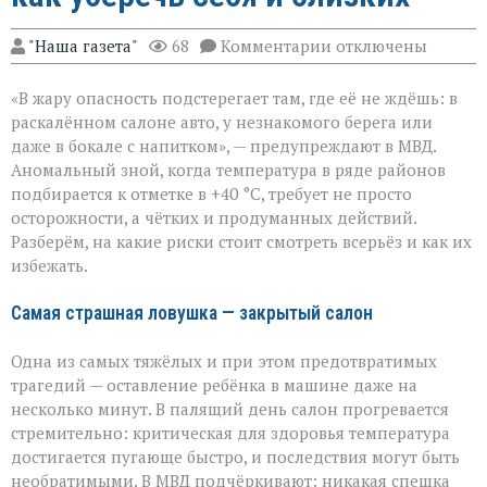
к
"Наша газета"
68
Комментарии
отключены
записи
«Жара
«В жару опасность подстерегает там, где её не ждёшь: в
не
прощает
раскалённом салоне авто, у незнакомого берега или
легкомыслия»:
даже в бокале с напитком», — предупреждают в МВД.
МВД — о
Аномальный зной, когда температура в ряде районов
том,
как
подбирается к отметке в +40 °C, требует не просто
уберечь
осторожности, а чётких и продуманных действий.
себя
Разберём, на какие риски стоит смотреть всерьёз и как их
и
избежать.
близких
Самая страшная ловушка — закрытый салон
Одна из самых тяжёлых и при этом предотвратимых
трагедий — оставление ребёнка в машине даже на
несколько минут. В палящий день салон прогревается
стремительно: критическая для здоровья температура
достигается пугающе быстро, и последствия могут быть
необратимыми. В МВД подчёркивают: никакая спешка