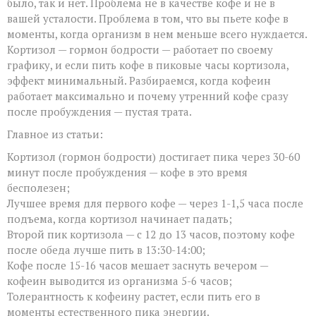
было, так и нет. Проблема не в качестве кофе и не в
работает
вашей усталости. Проблема в том, что вы пьете кофе в
лучше
всего
моменты, когда организм в нем меньше всего нуждается.
Кортизол — гормон бодрости — работает по своему
графику, и если пить кофе в пиковые часы кортизола,
эффект минимальный. Разбираемся, когда кофеин
работает максимально и почему утренний кофе сразу
после пробуждения — пустая трата.
Главное из статьи:
Кортизол (гормон бодрости) достигает пика через 30-60
минут после пробуждения — кофе в это время
бесполезен;
Лучшее время для первого кофе — через 1-1,5 часа после
подъема, когда кортизол начинает падать;
Второй пик кортизола — с 12 до 13 часов, поэтому кофе
после обеда лучше пить в 13:30-14:00;
Кофе после 15-16 часов мешает заснуть вечером —
кофеин выводится из организма 5-6 часов;
Толерантность к кофеину растет, если пить его в
моменты естественного пика энергии.