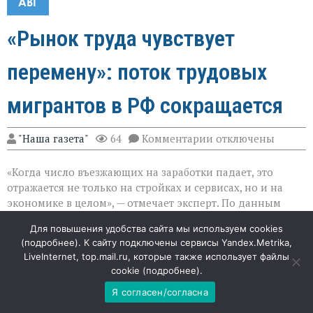
АВГ
«Рынок труда чувствует
перемену»: поток трудовых
мигрантов в РФ сокращается
к
"Наша газета"
64
Комментарии
отключены
записи
«Рынок
«Когда число въезжающих на заработки падает, это
труда
чувствует
отражается не только на стройках и сервисах, но и на
перемену»:
экономике в целом», — отмечает эксперт. По данным
поток
статистики, в первом полугодии 2026 года въезд
трудовых
Для повышения удобства сайта мы используем cookies
мигрантов
трудовых мигрантов из Центральной Азии в Россию
(
подробнее
). К сайту подключены сервисы Yandex.Metrika,
в
уменьшился на 15 % по сравнению с тем же периодом
РФ
LiveInternet, top.mail.ru, которые также использует файлы
прошлого года.
сокращается
cookie (
подробнее
).
Я согласен/согласна
Кто едет и насколько меньше