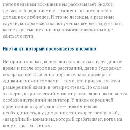
питомцы
неподдельным восхищением рассказывает биолог,
находят
дорогу
делясь наблюдениями о загадочных способностях
домой
домашних любимцев. И это не легенды, а реальные
случаи, которые заставляют учёных всерьёз задуматься,
какие скрытые механизмы помогают животным не
сбиться с пути.
Инстинкт, который просыпается внезапно
Истории о кошках, вернувшихся к людям спустя долгое
время и после огромных расстояний, давно будоражат
воображение. Особенно поразительны примеры с
«диванными» питомцами — теми, кто привык к уюту и
размеренной жизни в четырёх стенах. По словам
эксперта, в критический момент у них словно включается
особый внутренний навигатор. У диких сородичей
ориентация в пространстве — повседневная
необходимость, а у домашних это, скорее, резервный,
«аварийный» механизм, который срабатывает, когда на
кону связь с хозяином.