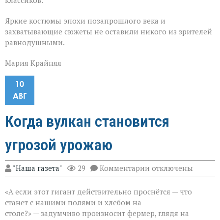
классиков.
Яркие костюмы эпохи позапрошлого века и
захватывающие сюжеты не оставили никого из зрителей
равнодушными.
Мария Крайняя
10
АВГ
Когда вулкан становится
угрозой урожаю
к
"Наша газета"
29
Комментарии
отключены
записи
Когда
«А если этот гигант действительно проснётся — что
вулкан
становится
станет с нашими полями и хлебом на
угрозой
столе?» — задумчиво произносит фермер, глядя на
урожаю