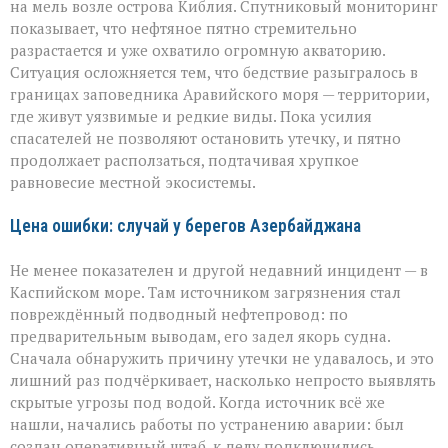
на мель возле острова Киблия. Спутниковый мониторинг
показывает, что нефтяное пятно стремительно
разрастается и уже охватило огромную акваторию.
Ситуация осложняется тем, что бедствие разыгралось в
границах заповедника Аравийского моря — территории,
где живут уязвимые и редкие виды. Пока усилия
спасателей не позволяют остановить утечку, и пятно
продолжает расползаться, подтачивая хрупкое
равновесие местной экосистемы.
Цена ошибки: случай у берегов Азербайджана
Не менее показателен и другой недавний инцидент — в
Каспийском море. Там источником загрязнения стал
повреждённый подводный нефтепровод: по
предварительным выводам, его задел якорь судна.
Сначала обнаружить причину утечки не удавалось, и это
лишний раз подчёркивает, насколько непросто выявлять
скрытые угрозы под водой. Когда источник всё же
нашли, начались работы по устранению аварии: был
создан оперативный штаб, к делу подключились