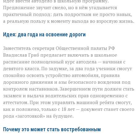
идее ввести автодело в школьную программу.
школьная
инициатива
Предложение звучит смело, но в нём угадывается
практичный подход: дать подросткам не просто навык,
а реальную пользу к моменту выхода во взрослую жизнь.
Идея: два года на освоение дороги
Заместитель секретаря Общественной палаты РФ
Владислав Гриб предлагает включить в школьное
расписание полноценный курс автодела — начиная с
девятого класса. По задумке, за два года ученики смогут
спокойно освоить устройство автомобиля, правила
дорожного движения и азы безопасного вождения под
контролем наставников. Завершением пути должен стать
экзамен и выдача водительских прав одновременно с
аттестатом. При этом управлять машиной ребята смогут,
как и положено, только с 18 лет — документ станет своего
рода «заготовкой» на будущее.
Почему это может стать востребованным