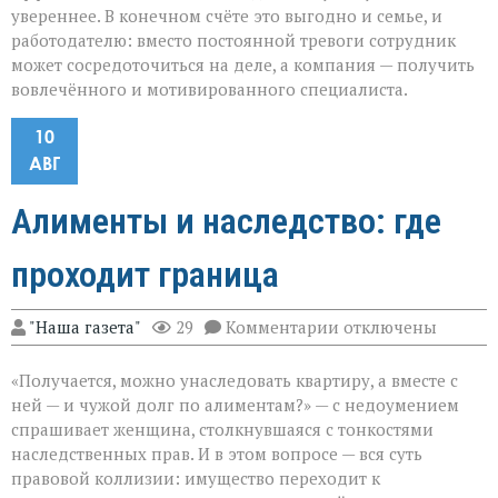
увереннее. В конечном счёте это выгодно и семье, и
работодателю: вместо постоянной тревоги сотрудник
может сосредоточиться на деле, а компания — получить
вовлечённого и мотивированного специалиста.
10
АВГ
Алименты и наследство: где
проходит граница
к
"Наша газета"
29
Комментарии
отключены
записи
Алименты
«Получается, можно унаследовать квартиру, а вместе с
и
наследство:
ней — и чужой долг по алиментам?» — с недоумением
где
спрашивает женщина, столкнувшаяся с тонкостями
проходит
наследственных прав. И в этом вопросе — вся суть
граница
правовой коллизии: имущество переходит к