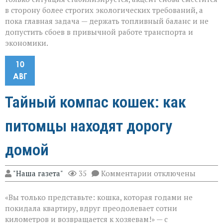
в сторону более строгих экологических требований, а
пока главная задача — держать топливный баланс и не
допустить сбоев в привычной работе транспорта и
экономики.
10
АВГ
Тайный компас кошек: как
питомцы находят дорогу
домой
к
"Наша газета"
35
Комментарии
отключены
записи
Тайный
«Вы только представьте: кошка, которая годами не
компас
кошек:
покидала квартиру, вдруг преодолевает сотни
как
километров и возвращается к хозяевам!» — с