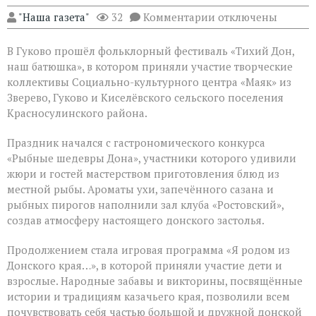
к
"Наша газета"
32
Комментарии
отключены
записи
Фольклорный
В Гуково прошёл фольклорный фестиваль «Тихий Дон,
фестиваль
объединил
наш батюшка», в котором приняли участие творческие
творческие
коллективы Социально-культурного центра «Маяк» из
коллективы
Зверево, Гуково и Киселёвского сельского поселения
Дона
Красносулинского района.
Праздник начался с гастрономического конкурса
«Рыбные шедевры Дона», участники которого удивили
жюри и гостей мастерством приготовления блюд из
местной рыбы. Ароматы ухи, запечённого сазана и
рыбных пирогов наполнили зал клуба «Ростовский»,
создав атмосферу настоящего донского застолья.
Продолжением стала игровая программа «Я родом из
Донского края…», в которой приняли участие дети и
взрослые. Народные забавы и викторины, посвящённые
истории и традициям казачьего края, позволили всем
почувствовать себя частью большой и дружной донской