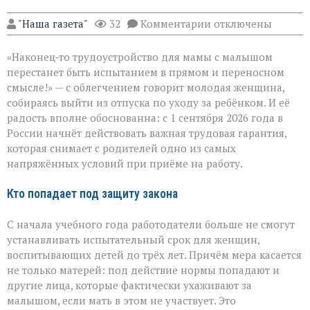
к
"Наша газета"
32
Комментарии
отключены
записи
Трудоустройство
«Наконец‑то трудоустройство для мамы с малышом
без
риска:
перестанет быть испытанием в прямом и переносном
защита
смысле!» — с облегчением говорит молодая женщина,
для
собираясь выйти из отпуска по уходу за ребёнком. И её
родителей
малышей
радость вполне обоснованна: с 1 сентября 2026 года в
России начнёт действовать важная трудовая гарантия,
которая снимает с родителей одно из самых
напряжённых условий при приёме на работу.
Кто попадает под защиту закона
С начала учебного года работодатели больше не смогут
устанавливать испытательный срок для женщин,
воспитывающих детей до трёх лет. Причём мера касается
не только матерей: под действие нормы попадают и
другие лица, которые фактически ухаживают за
малышом, если мать в этом не участвует. Это