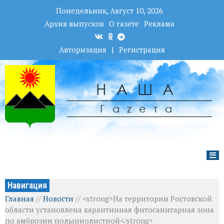
Понедельник, Август 10, 2026
Архив выпусков
О газете
Реклама
Авторизация
|
Регистрация
НАША
Гаzета
Навигация
Главная
//
Новости
//
<strong>На территории Ростовской
области установлена карантинная фитосанитарная зона
по амброзии полыннолистной</strong>