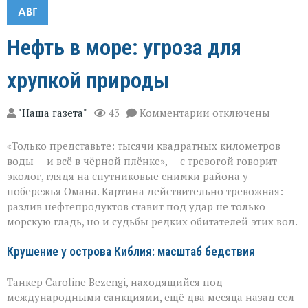
АВГ
Нефть в море: угроза для
хрупкой природы
к
"Наша газета"
43
Комментарии
отключены
записи
Нефть
«Только представьте: тысячи квадратных километров
в
море:
воды — и всё в чёрной плёнке», — с тревогой говорит
угроза
эколог, глядя на спутниковые снимки района у
для
побережья Омана. Картина действительно тревожная:
хрупкой
природы
разлив нефтепродуктов ставит под удар не только
морскую гладь, но и судьбы редких обитателей этих вод.
Крушение у острова Киблия: масштаб бедствия
Танкер Caroline Bezengi, находящийся под
международными санкциями, ещё два месяца назад сел