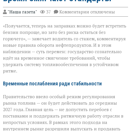
к
"Наша газета"
37
Комментарии
отключены
записи
Топливный
«Получается, теперь на заправках можно будет встретить
баланс:
зачем
бензин попроще, но зато без риска остаться без
на
горючего», — замечает водитель со стажем, комментируя
время
новые правила оборота нефтепродуктов. И в этом
смягчают
стандарты
наблюдении — суть перемен: государство сознательно
идёт на временное смягчение требований, чтобы
удержать систему топливообеспечения в устойчивом
ритме.
Временные послабления ради стабильности
Правительство ввело особый режим регулирования
рынка топлива — он будет действовать до середины
2027 года. Главная цель — не допустить перебоев с
поставками и поддержать ритмичную работу отрасли в
непростых условиях. В рамках этого подхода на
внутреннем рынке разрешили выпускать и продавать