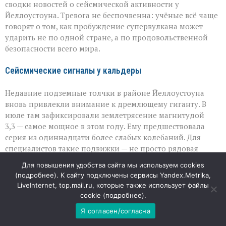
сводки новостей о сейсмической активности у
Йеллоустоуна. Тревога не беспочвенна: учёные всё чаще
говорят о том, как пробуждение супервулкана может
ударить не по одной стране, а по продовольственной
безопасности всего мира.
Сейсмические сигналы у кальдеры
Недавние подземные толчки в районе Йеллоустоуна
вновь привлекли внимание к дремлющему гиганту. В
июле там зафиксировали землетрясение магнитудой
3,3 — самое мощное в этом году. Ему предшествовала
серия из одиннадцати более слабых колебаний. Для
специалистов такие подвижки — не просто рядовая
активность, а повод внимательнее следить за состоянием
Для повышения удобства сайта мы используем cookies
магматической системы: они могут быть признаком того,
(
подробнее
). К сайту подключены сервисы Yandex.Metrika,
что вулкан ведёт себя активнее, чем ожидалось.
LiveInternet, top.mail.ru, которые также использует файлы
cookie (
подробнее
).
Уроки прошлого: когда лето исчезает
Я согласен/согласна