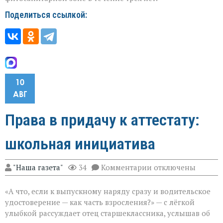
Поделиться ссылкой:
10
АВГ
Права в придачу к аттестату:
школьная инициатива
к
"Наша газета"
34
Комментарии
отключены
записи
Права
«А что, если к выпускному наряду сразу и водительское
в
придачу
удостоверение — как часть взросления?» — с лёгкой
к
улыбкой рассуждает отец старшеклассника, услышав об
аттестату: