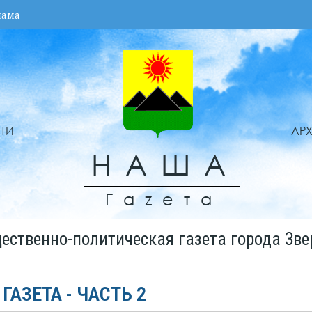
лама
ТИ
АР
НАША
Гаzета
ественно-политическая газета города Зве
 ГАЗЕТА - ЧАСТЬ 2