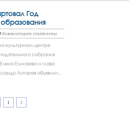
артовал Год
 образования
к
Комментарии
отключены
записи
В
ьно-культурном центре
Зверево
стартовал
онодательного собрания
Год
дошкольного
Елена Елисеева и глава
образования
ксандр Лотарев объявили…
1
2