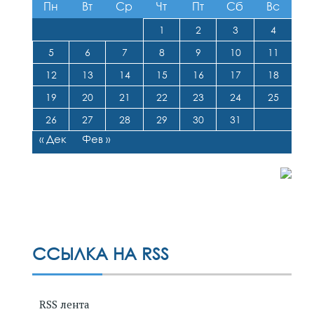
Пн
Вт
Ср
Чт
Пт
Сб
Вс
1
2
3
4
5
6
7
8
9
10
11
12
13
14
15
16
17
18
19
20
21
22
23
24
25
26
27
28
29
30
31
« Дек
Фев »
ССЫЛКА НА RSS
RSS лента