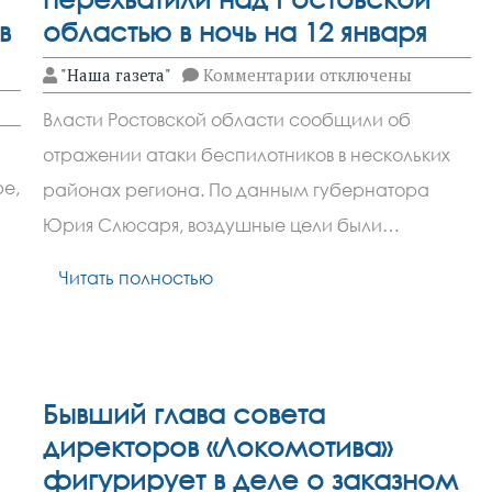
в
областью в ночь на 12 января
к
"Наша газета"
Комментарии
отключены
записи
Четыре
Власти Ростовской области сообщили об
беспилотника
перехватили
отражении атаки беспилотников в нескольких
над
Ростовской
е,
районах региона. По данным губернатора
областью
в
Юрия Слюсаря, воздушные цели были…
ночь
ному
на
Читать полностью
12
января
Бывший глава совета
директоров «Локомотива»
фигурирует в деле о заказном