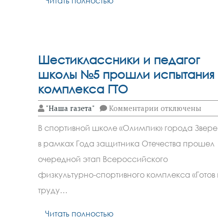
Читать полностью
Шестиклассники и педагог
школы №5 прошли испытания
комплекса ГТО
к
"Наша газета"
Комментарии
отключены
записи
Шестиклассник
В спортивной школе «Олимпик» города Звере
и
педагог
в рамках Года защитника Отечества прошел
школы
№5
очередной этап Всероссийского
прошли
испытания
физкультурно-спортивного комплекса «Готов 
комплекса
труду…
ГТО
Читать полностью