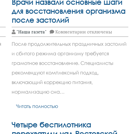
Врачи назвали основные шаги
для восстановления организма
после застолий
к
"Наша газета"
Комментарии
отключены
записи
Врачи
я
После продолжительных праздничных застолий
назвали
основные
и сбитого режима организму требуется
шаги
для
грамотное восстановление. Специалисты
восстановления
организма
рекомендуют комплексный подход,
после
включающий коррекцию питания,
застолий
нормализацию сна…
Читать полностью
Четыре беспилотника
перехватили над Ростовской