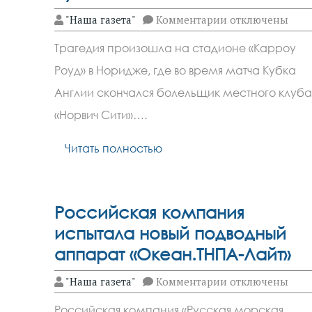
к
"Наша газета"
Комментарии
отключены
записи
Болельщик
Трагедия произошла на стадионе «Карроу
«Норвича»
скончался
Роуд» в Норидже, где во время матча Кубка
во
время
Англии скончался болельщик местного клуба
матча
Кубка
«Норвич Сити»….
Англии
Читать полностью
Российская компания
испытала новый подводный
аппарат «Океан.ТНПА-Лайт»
к
"Наша газета"
Комментарии
отключены
записи
Российская
Российская компания «Русская морская