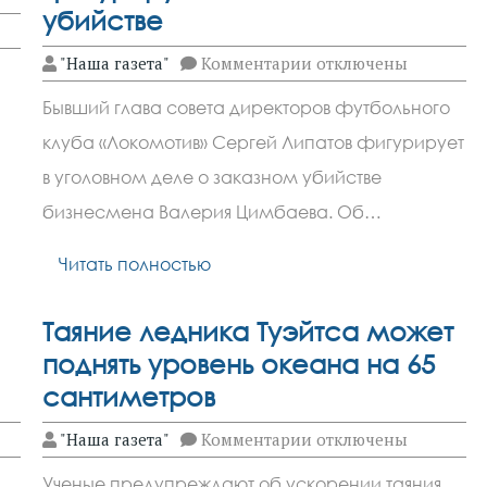
убийстве
к
"Наша газета"
Комментарии
отключены
записи
Бывший
Бывший глава совета директоров футбольного
глава
совета
клуба «Локомотив» Сергей Липатов фигурирует
директоров
«Локомотива»
в уголовном деле о заказном убийстве
фигурирует
в
бизнесмена Валерия Цимбаева. Об…
деле
о
Читать полностью
заказном
убийстве
Таяние ледника Туэйтса может
поднять уровень океана на 65
сантиметров
к
"Наша газета"
Комментарии
отключены
записи
Таяние
Ученые предупреждают об ускорении таяния