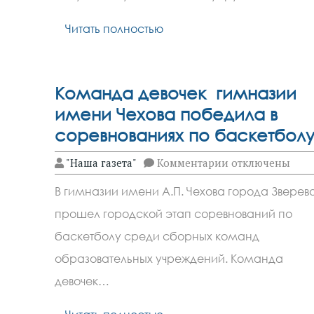
Читать полностью
Команда девочек гимназии
имени Чехова победила в
соревнованиях по баскетбол
к
"Наша газета"
Комментарии
отключены
записи
Команда
В гимназии имени А.П. Чехова города Зверев
девочек
гимназии
прошел городской этап соревнований по
имени
Чехова
баскетболу среди сборных команд
победила
в
образовательных учреждений. Команда
соревнованиях
девочек…
по
баскетболу