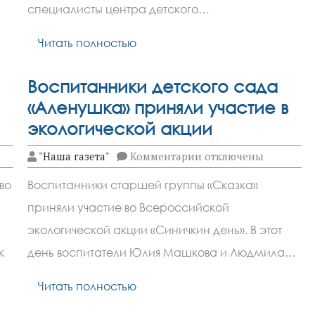
специалисты центра детского…
пользе
физических
упражнений
Читать полностью
Воспитанники детского сада
«Аленушка» приняли участие в
экологической акции
к
"Наша газета"
Комментарии
отключены
записи
и
Воспитанники
во
Воспитанники старшей группы «Сказка»
детского
сада
приняли участие во Всероссийской
«Аленушка»
приняли
экологической акции «Синичкин день». В этот
участие
в
к
день воспитатели Юлия Машкова и Людмила…
экологической
акции
Читать полностью