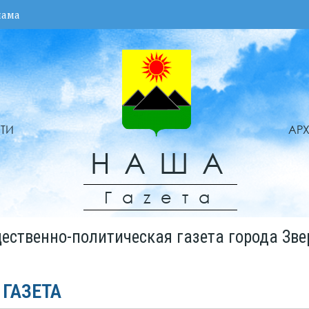
лама
ТИ
АР
НАША
Гаzета
ественно-политическая газета города Зве
 ГАЗЕТА