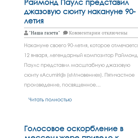
Раймонд Паулс представил
джазовую сюиту накануне 90-
летия
к
"Наша газета"
Комментарии
отключены
записи
Раймонд
Накануне своего 90-летия, которое отмечаетс
Паулс
представил
12 января, легендарный композитор Раймонд
джазовую
сюиту
Паулс представил масштабную джазовую
накануне
90-
сюиту «Acumirkļi» («Мгновение»). Пятичастное
летия
произведение, посвященное…
Читать полностью
Голосовое оскорбление в
мессенджере привело к