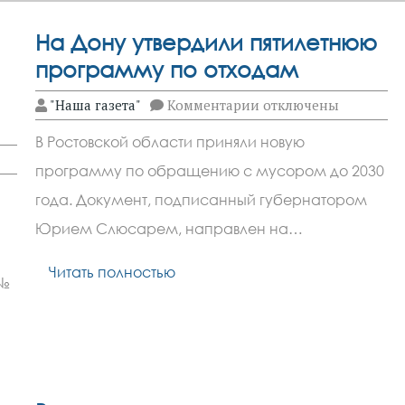
На Дону утвердили пятилетнюю
программу по отходам
к
"Наша газета"
Комментарии
отключены
записи
На
В Ростовской области приняли новую
Дону
утвердили
программу по обращению с мусором до 2030
пятилетнюю
программу
года. Документ, подписанный губернатором
по
отходам
Юрием Слюсарем, направлен на…
Читать полностью
 №