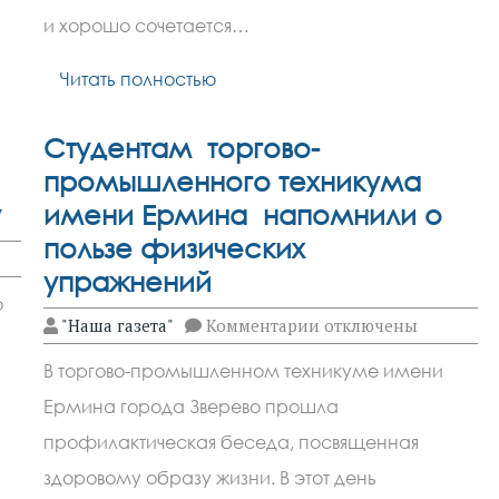
картофель
в
и хорошо сочетается…
чесночно-
сырной
Читать полностью
заливке
Студентам торгово-
промышленного техникума
у
имени Ермина напомнили о
пользе физических
упражнений
о
к
"Наша газета"
Комментарии
отключены
записи
Студентам
В торгово-промышленном техникуме имени
торгово-
промышленного
Ермина города Зверево прошла
техникума
имени
профилактическая беседа, посвященная
Ермина
напомнили
здоровому образу жизни. В этот день
о