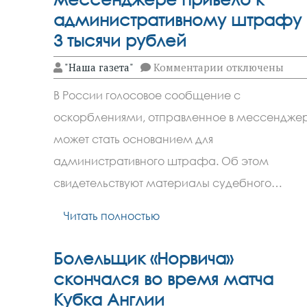
административному штрафу 
3 тысячи рублей
к
"Наша газета"
Комментарии
отключены
записи
Голосовое
В России голосовое сообщение с
оскорбление
в
оскорблениями, отправленное в мессенджер
мессенджере
привело
может стать основанием для
к
административ
административного штрафа. Об этом
штрафу
свидетельствуют материалы судебного…
в
3
тысячи
Читать полностью
рублей
Болельщик «Норвича»
скончался во время матча
Кубка Англии