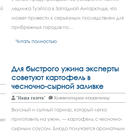
ледника
Туэйтса
ий
ледника Туэйтса в Западной Антарктиде, что
может
поднять
может привести к серьезным последствиям для
уровень
океана
прибрежных городов по…
на
65
Читать полностью
сантиметров
Для быстрого ужина эксперты
советуют картофель в
чесночно-сырной заливке
к
"Наша газета"
Комментарии
отключены
записи
Для
Вкусный и сытный гарнир, который легко
быстрого
ужина
приготовить на ужин, — картофель с чесночно-
ает
эксперты
советуют
сырным соусом. Блюдо получается ароматным