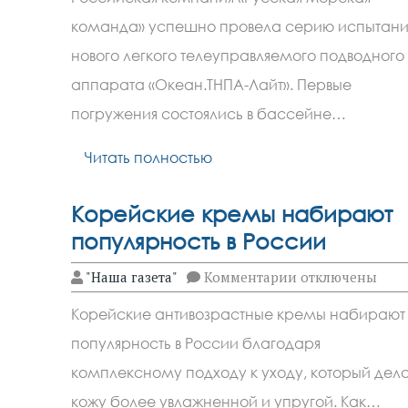
компания
испытала
команда» успешно провела серию испытан
новый
подводный
нового легкого телеуправляемого подводного
аппарат
«Океан.ТНПА-
аппарата «Океан.ТНПА-Лайт». Первые
Лайт»
погружения состоялись в бассейне…
Читать полностью
Корейские кремы набирают
популярность в России
к
"Наша газета"
Комментарии
отключены
записи
Корейские
Корейские антивозрастные кремы набирают
кремы
набирают
популярность в России благодаря
популярность
в
комплексному подходу к уходу, который дел
России
кожу более увлажненной и упругой. Как…