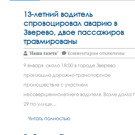
13-летний водитель
спровоцировал аварию в
Зверево, двое пассажиров
травмированы
к
"Наша газета"
Комментарии
отключены
записи
13-
9 января около 18:00 в городе Зверево
летний
водитель
произошло дорожно-транспортное
спровоцировал
аварию
происшествие с участием
в
Зверево,
несовершеннолетнего водителя. Возле дома
двое
29 по улице…
пассажиров
травмированы
Читать полностью