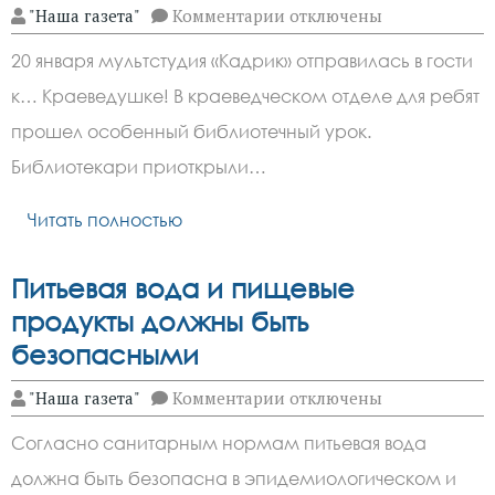
к
"Наша газета"
Комментарии
отключены
записи
Тайная
20 января мультстудия «Кадрик» отправилась в гости
жизнь
библиотеки:
к… Краеведушке! В краеведческом отделе для ребят
что
узнали
прошел особенный библиотечный урок.
зверевские
мультипликаторы?
Библиотекари приоткрыли…
Читать полностью
Питьевая вода и пищевые
продукты должны быть
безопасными
к
"Наша газета"
Комментарии
отключены
записи
Питьевая
Согласно санитарным нормам питьевая вода
вода
и
должна быть безопасна в эпидемиологическом и
пищевые