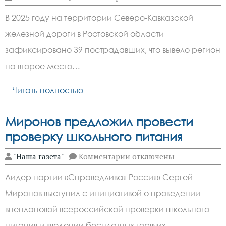
записи
Ростовская
В 2025 году на территории Северо-Кавказской
область
—
железной дороги в Ростовской области
вторая
по
зафиксировано 39 пострадавших, что вывело регион
травматизму
на
на второе место…
СКЖД
в
Читать полностью
2025
Миронов предложил провести
проверку школьного питания
к
"Наша газета"
Комментарии
отключены
записи
Миронов
Лидер партии «Справедливая Россия» Сергей
предложил
провести
Миронов выступил с инициативой о проведении
проверку
школьного
внеплановой всероссийской проверки школьного
питания
питания и введении бесплатных горячих…