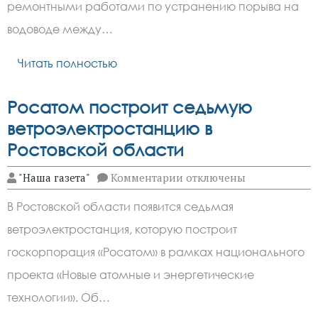
ведутся
ремонтными работами по устранению порыва на
работы
по
водоводе между…
размораживанию
запорной
Читать полностью
арматуры
Росатом построит седьмую
ветроэлектростанцию в
Ростовской области
к
"Наша газета"
Комментарии
отключены
записи
Росатом
В Ростовской области появится седьмая
построит
седьмую
ветроэлектростанция, которую построит
ветроэлектростанцию
в
госкорпорация «Росатом» в рамках национального
Ростовской
области
проекта «Новые атомные и энергетические
технологии». Об…