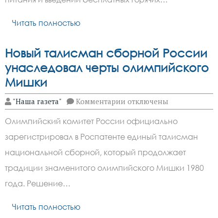
Читать полностью
Новый талисман сборной России
унаследовал черты олимпийского
Мишки
к
"Наша газета"
Комментарии
отключены
записи
Новый
Олимпийский комитет России официально
талисман
сборной
зарегистрировал в Роспатенте единый талисман
России
унаследовал
национальной сборной, который продолжает
черты
олимпийского
традиции знаменитого олимпийского Мишки 1980
Мишки
года. Решение…
Читать полностью