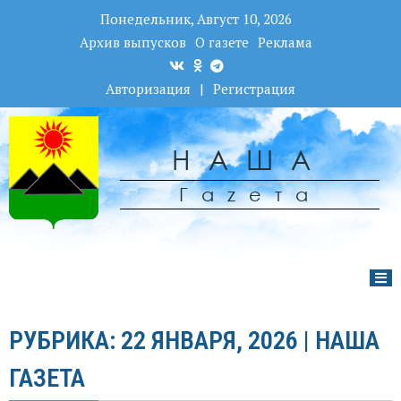
Понедельник, Август 10, 2026
Архив выпусков
О газете
Реклама
Авторизация
|
Регистрация
НАША
Гаzета
РУБРИКА: 22 ЯНВАРЯ, 2026 | НАША
ГАЗЕТА