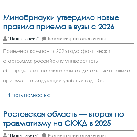
Минобрнауки утвердило новые
правила приема в вузы с 2026
к
"Наша газета"
Комментарии
отключены
записи
Минобрнауки
Приемная кампания 2026 года фактически
утвердило
новые
стартовала: российские университеты
правила
приема
обнародовали на своих сайтах детальные правила
в
вузы
приема на следующий учебный год. Это…
с
2026
Читать полностью
Ростовская область — вторая по
травматизму на СКЖД в 2025
к
"Наша газета"
Комментарии
отключены