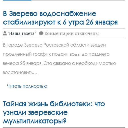
В Зверево водоснабжение
стабилизируют к 6 утра 26 января
к
"Наша газета"
Комментарии
отключены
записи
В
В городе Зверево Ростовской области введен
Зверево
водоснабжение
продленный график подачи воды до позднего
стабилизируют
к
вечера 25 января. Это связано с необходимостью
6
утра
восстановить…
26
января
Читать полностью
Тайная жизнь библиотеки: что
узнали зверевские
мультипликаторы?