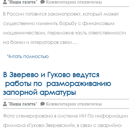
к
"Наша газета"
Комментарии
отключены
записи
Госдума
В России готовится законопроект, который может
готовит
закон
существенно изменить борьбу с финансовым
об
ответственности
мошенничеством, переложив часть ответственности
банков
за
на банки и операторов связи….
мошенничество
Читать полностью
В Зверево и Гуково ведутся
работы по размораживанию
запорной арматуры
к
"Наша газета"
Комментарии
отключены
записи
В
Фото сгенерировано в системе ИИ По информации
Зверево
и
филиала «Гуково-Зверевский», в связи с аварийно-
Гуково