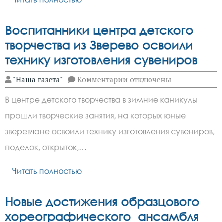
Воспитанники центра детского
творчества из Зверево освоили
технику изготовления сувениров
к
"Наша газета"
Комментарии
отключены
записи
Воспитанники
В центре детского творчества в зимние каникулы
центра
детского
прошли творческие занятия, на которых юные
творчества
из
зверевчане освоили технику изготовления сувениров,
Зверево
освоили
поделок, открыток,…
технику
изготовления
Читать полностью
сувениров
Новые достижения образцового
хореографического ансамбля