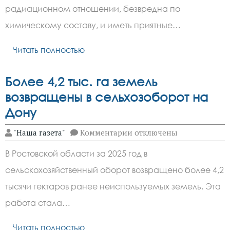
продукты
радиационном отношении, безвредна по
должны
быть
химическому составу, и иметь приятные…
безопасными
Читать полностью
Более 4,2 тыс. га земель
возвращены в сельхозоборот на
Дону
к
"Наша газета"
Комментарии
отключены
записи
Более
В Ростовской области за 2025 год в
4,2
тыс.
сельскохозяйственный оборот возвращено более 4,2
га
земель
тысячи гектаров ранее неиспользуемых земель. Эта
возвращены
в
работа стала…
сельхозоборот
на
Читать полностью
Дону