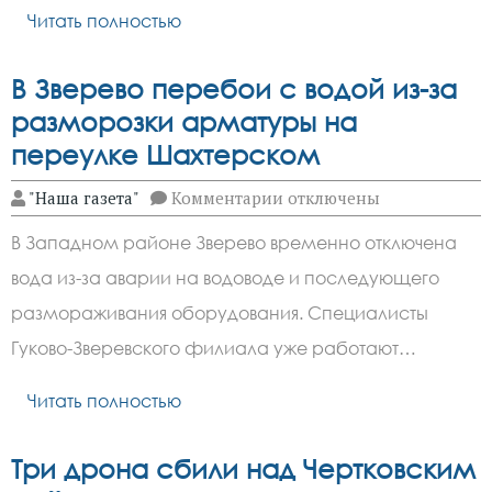
Читать полностью
В Зверево перебои с водой из-за
разморозки арматуры на
переулке Шахтерском
к
"Наша газета"
Комментарии
отключены
записи
В
В Западном районе Зверево временно отключена
Зверево
перебои
вода из-за аварии на водоводе и последующего
с
водой
размораживания оборудования. Специалисты
из-
за
Гуково-Зверевского филиала уже работают…
разморозки
арматуры
Читать полностью
на
переулке
Шахтерском
Три дрона сбили над Чертковским