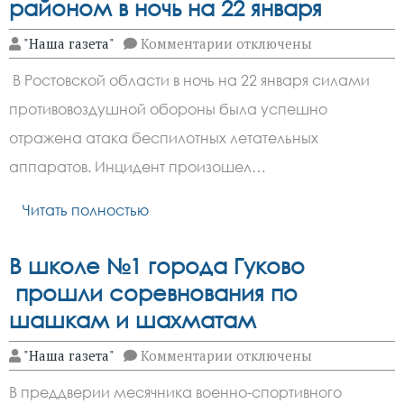
районом в ночь на 22 января
к
"Наша газета"
Комментарии
отключены
записи
Три
В Ростовской области в ночь на 22 января силами
дрона
сбили
противовоздушной обороны была успешно
над
Чертковским
отражена атака беспилотных летательных
районом
в
аппаратов. Инцидент произошел…
ночь
на
Читать полностью
22
января
В школе №1 города Гуково
прошли соревнования по
шашкам и шахматам
к
"Наша газета"
Комментарии
отключены
записи
В
В преддверии месячника военно-спортивного
школе