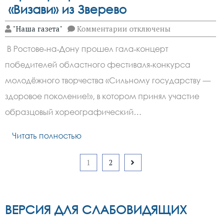
«Визави» из Зверево
к
"Наша газета"
Комментарии
отключены
записи
Новые
В Ростове‑на‑Дону прошел гала‑концерт
достижения
образцового
победителей областного фестиваля‑конкурса
хореографического
ансамбля
молодёжного творчества «Сильному государству —
«Визави»
из
здоровое поколение!», в котором принял участие
Зверево
образцовый хореографический…
Читать полностью
Пагинация
1
2
записей
ВЕРСИЯ ДЛЯ СЛАБОВИДЯЩИХ