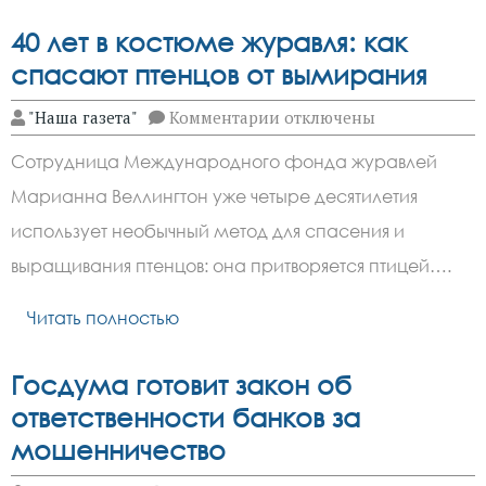
40 лет в костюме журавля: как
спасают птенцов от вымирания
к
"Наша газета"
Комментарии
отключены
записи
40
Сотрудница Международного фонда журавлей
лет
в
Марианна Веллингтон уже четыре десятилетия
костюме
журавля:
использует необычный метод для спасения и
как
спасают
выращивания птенцов: она притворяется птицей….
птенцов
от
Читать полностью
вымирания
Госдума готовит закон об
ответственности банков за
мошенничество