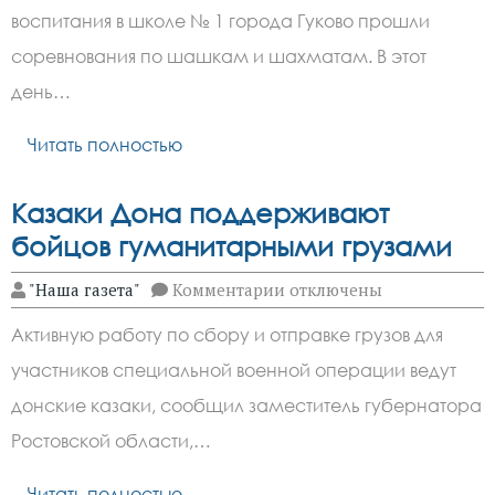
№1
воспитания в школе № 1 города Гуково прошли
города
Гуково
соревнования по шашкам и шахматам. В этот
прошли
соревнования
день…
по
шашкам
Читать полностью
и
шахматам
Казаки Дона поддерживают
бойцов гуманитарными грузами
к
"Наша газета"
Комментарии
отключены
записи
Казаки
Активную работу по сбору и отправке грузов для
Дона
поддерживают
участников специальной военной операции ведут
бойцов
гуманитарными
донские казаки, сообщил заместитель губернатора
грузами
Ростовской области,…
Читать полностью