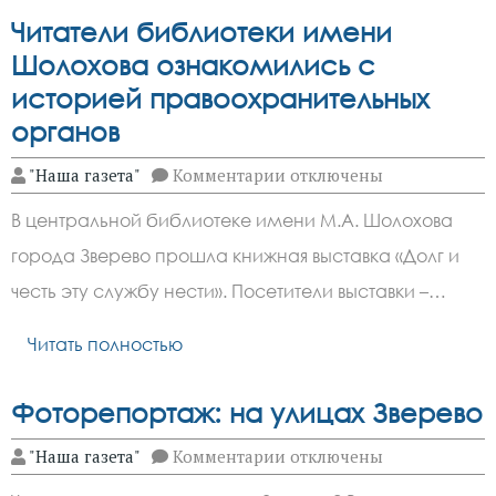
Читатели библиотеки имени
Шолохова ознакомились с
историей правоохранительных
органов
к
"Наша газета"
Комментарии
отключены
записи
Читатели
В центральной библиотеке имени М.А. Шолохова
библиотеки
имени
города Зверево прошла книжная выставка «Долг и
Шолохова
ознакомились
честь эту службу нести». Посетители выставки –…
с
историей
правоохранительных
Читать полностью
органов
Фоторепортаж: на улицах Зверево
к
"Наша газета"
Комментарии
отключены
записи
Фоторепортаж: