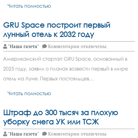
Читать полностью
GRU Space построит первый
лунный отель к 2032 году
к
"Наша газета"
Комментарии
отключены
записи
GRU
Американский стартап GRU Space, основанный в
Space
построит
2025 году, заявил о планах возвести первый в мире
первый
лунный
отель на Луне. Первых постояльцев…
отель
к
2032
Читать полностью
году
Штраф до 300 тысяч за плохую
уборку снега УК или ТСЖ
к
"Наша газета"
Комментарии
отключены