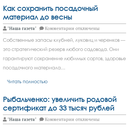
Как сохранить посадочный
материал до весны
к
"Наша газета"
Комментарии
отключены
записи
Как
Собственные запасы клубней, луковиц и черенков —
сохранить
посадочный
это стратегический резерв любого садовода. Они
материал
до
гарантируют сохранение любимых сортов, здоровье
весны
посадочного материала…
Читать полностью
Рыбальченко: увеличить родовой
сертификат до 33 тысяч рублей
к
"Наша газета"
Комментарии
отключены
записи
Рыбальченко: