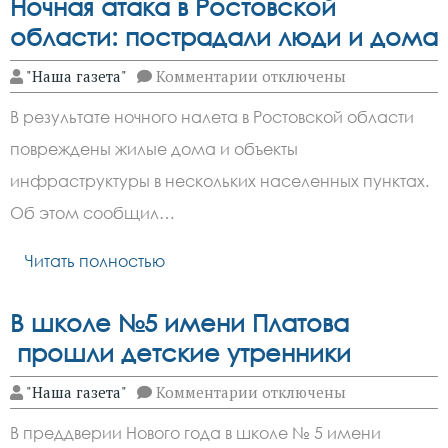
Ночная атака в Ростовской
области: пострадали люди и дома
к
"Наша газета"
Комментарии
отключены
записи
Ночная
В результате ночного налета в Ростовской области
атака
в
повреждены жилые дома и объекты
Ростовской
области:
инфраструктуры в нескольких населенных пунктах.
пострадали
люди
Об этом сообщил…
и
дома
Читать полностью
В школе №5 имени Платова
прошли детские утренники
к
"Наша газета"
Комментарии
отключены
записи
В
В преддверии Нового года в школе № 5 имени
школе