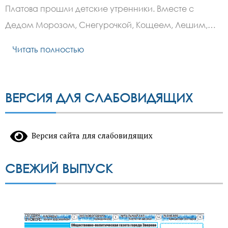
№5
Платова прошли детские утренники. Вместе с
имени
Платова
Дедом Морозом, Снегурочкой, Кощеем, Лешим,…
прошли
детские
утренники
Читать полностью
ВЕРСИЯ ДЛЯ СЛАБОВИДЯЩИХ
Версия сайта для слабовидящих
СВЕЖИЙ ВЫПУСК