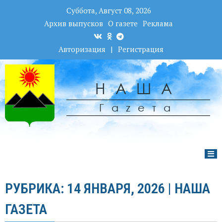
Суббота, Август 08, 2026
Архив выпусков
О газете
Реклама
Авторизация
|
Регистрация
НАША
Гаzета
РУБРИКА: 14 ЯНВАРЯ, 2026 | НАША
ГАЗЕТА