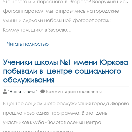
Что нового и интересного в Зверево? Вооружившись
на
улицах
фотоаппаратом, мы отправились на городские
Зверево
улицы и сделали небольшой фоторепортаж:
Коммунальщики в Зверево…
Читать полностью
Ученики школы №1 имени Юркова
побывали в центре социального
обслуживания
к
"Наша газета"
Комментарии
отключены
записи
Ученики
В центре социального обслуживания города Зверево
школы
№1
прошла новогодняя программа. В этот день
имени
Юркова
участников клуба «Золотая осень» центра
побывали
в
социального обслуживания с…