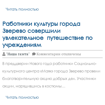
России
Читать полностью
Работники культуры города
Зверево совершили
увлекательное путешествие по
учреждениям
к
"Наша газета"
Комментарии
отключены
записи
Работники
В преддверии Нового года работники Социально-
культуры
города
культурного центра «Маяк» города Зверево провели
Зверево
совершили
благотворительную акцию добрых дел. Участники
увлекательное
путешествие
акции, нарядившись в костюмы…
по
учреждениям
Читать полностью