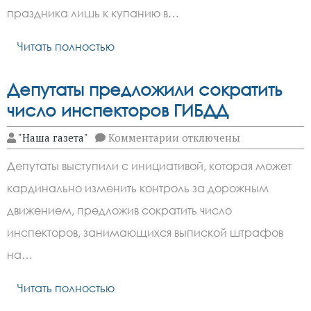
к
праздника лишь к купанию в…
купанию
Читать полностью
Депутаты предложили сократить
число инспекторов ГИБДД
к
"Наша газета"
Комментарии
отключены
записи
Депутаты
Депутаты выступили с инициативой, которая может
предложили
сократить
кардинально изменить контроль за дорожным
число
инспекторов
движением, предложив сократить число
ГИБДД
инспекторов, занимающихся выпиской штрафов
на…
Читать полностью