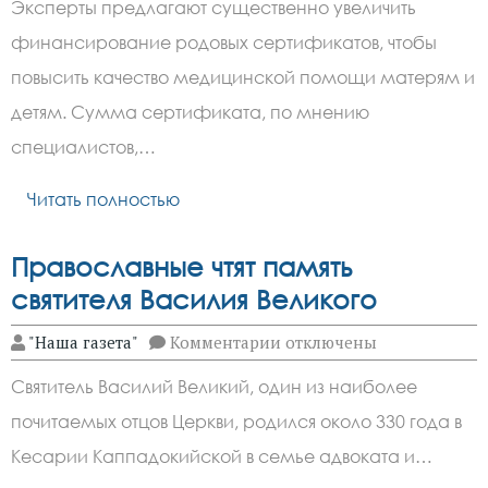
Эксперты предлагают существенно увеличить
увеличить
родовой
финансирование родовых сертификатов, чтобы
сертификат
до
повысить качество медицинской помощи матерям и
33
тысяч
детям. Сумма сертификата, по мнению
рублей
специалистов,…
Читать полностью
Православные чтят память
святителя Василия Великого
к
"Наша газета"
Комментарии
отключены
записи
Православные
Святитель Василий Великий, один из наиболее
чтят
память
почитаемых отцов Церкви, родился около 330 года в
святителя
Василия
Кесарии Каппадокийской в семье адвоката и…
Великого