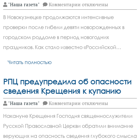
к
"Наша газета"
Комментарии
отключены
записи
Росздравнадзор
В Новокузнецке продолжаются интенсивные
расследует
гибель
проверки после гибели девяти новорожденных в
младенцев
в
городском роддоме в период новогодних
Новокузнецке
праздников. Как стало известно «Российской…
Читать полностью
РПЦ предупредила об опасности
сведения Крещения к купанию
к
"Наша газета"
Комментарии
отключены
записи
РПЦ
Накануне Крещения Господня священнослужители
предупредила
об
Русской Православной Церкви обратили внимание
опасности
сведения
верующих на опасность сведения глубокого смысла
Крещения