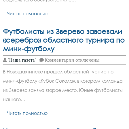
центре
социального
Читать полностью
обслуживания
Футболисты из Зверево завоевали
«серебро» областного турнира по
мини-футболу
к
"Наша газета"
Комментарии
отключены
записи
Футболисты
В Новошахтинске прошел областной турнир по
из
Зверево
мини-футболу «Кубок Сокола», в котором команда
завоевали
«серебро»
из Зверево заняла второе место. Юные футболисты
областного
турнира
нашего…
по
мини-
Читать полностью
футболу