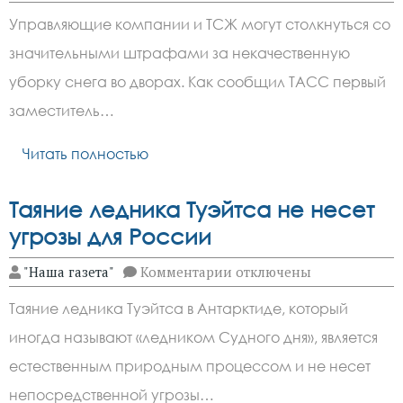
записи
Штраф
Управляющие компании и ТСЖ могут столкнуться со
до
300
значительными штрафами за некачественную
тысяч
за
уборку снега во дворах. Как сообщил ТАСС первый
плохую
уборку
заместитель…
снега
УК
Читать полностью
или
ТСЖ
Таяние ледника Туэйтса не несет
угрозы для России
к
"Наша газета"
Комментарии
отключены
записи
Таяние
Таяние ледника Туэйтса в Антарктиде, который
ледника
Туэйтса
иногда называют «ледником Судного дня», является
не
несет
естественным природным процессом и не несет
угрозы
для
непосредственной угрозы…