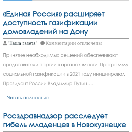
«Единая Россия» расширяет
доступность газификации
домовладений на Дону
к
"Наша газета"
Комментарии
отключены
записи
«Единая
Принятие необходимых решений обеспечивают
Россия»
расширяет
представители партии в органах власти. Программу
доступность
газификации
социальной газификации в 2021 году инициировал
домовладений
на
Президент России Владимир Путин….
Дону
Читать полностью
Росздравнадзор расследует
гибель младенцев в Новокузнецке