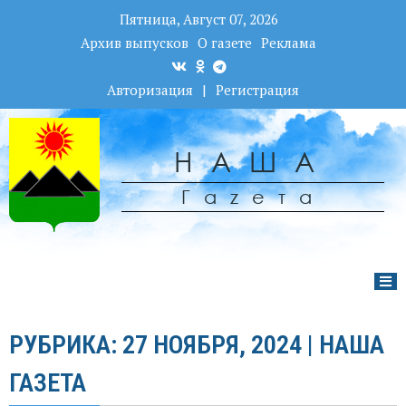
Пятница, Август 07, 2026
Архив выпусков
О газете
Реклама
Авторизация
|
Регистрация
НАША
Гаzета
РУБРИКА: 27 НОЯБРЯ, 2024 | НАША
ГАЗЕТА