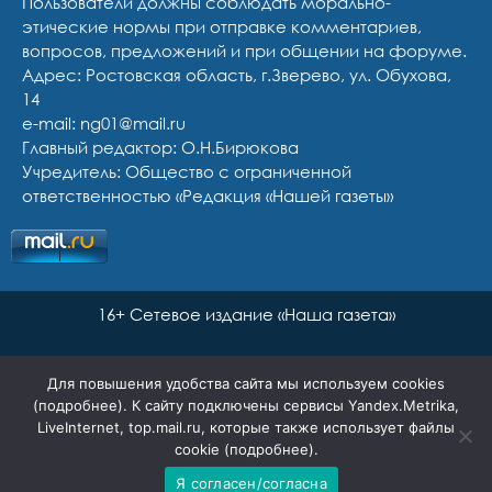
Пользователи должны соблюдать морально-
этические нормы при отправке комментариев,
вопросов, предложений и при общении на форуме.
Адрес: Ростовская область, г.Зверево, ул. Обухова,
14
e-mail: ng01@mail.ru
Главный редактор: О.Н.Бирюкова
Учредитель: Общество с ограниченной
ответственностью «Редакция «Нашей газеты»
16+ Сетевое издание «Наша газета»
Для повышения удобства сайта мы используем cookies
(
подробнее
). К сайту подключены сервисы Yandex.Metrika,
LiveInternet, top.mail.ru, которые также использует файлы
cookie (
подробнее
).
Я согласен/согласна
Сайт разработан Ян Маар