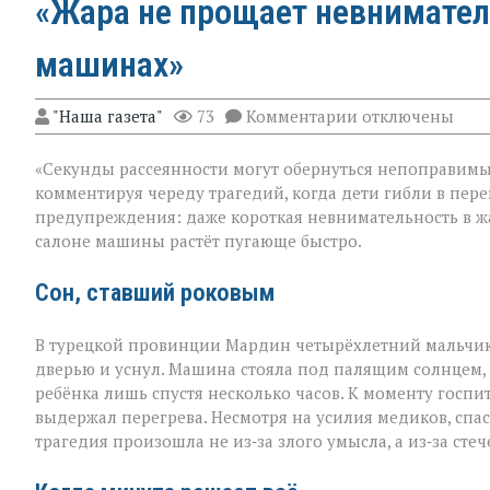
«Жара не прощает невнимател
машинах»
к
"Наша газета"
73
Комментарии
отключены
записи
«Жара
«Секунды рассеянности могут обернуться непоправимым
не
прощает
комментируя череду трагедий, когда дети гибли в пере
невнимательнос
предупреждения: даже короткая невнимательность в жа
трагедии
салоне машины растёт пугающе быстро.
в
раскалённых
машинах»
Сон, ставший роковым
В турецкой провинции Мардин четырёхлетний мальчик
дверью и уснул. Машина стояла под палящим солнцем,
ребёнка лишь спустя несколько часов. К моменту госпи
выдержал перегрева. Несмотря на усилия медиков, спаст
трагедия произошла не из‑за злого умысла, а из‑за сте