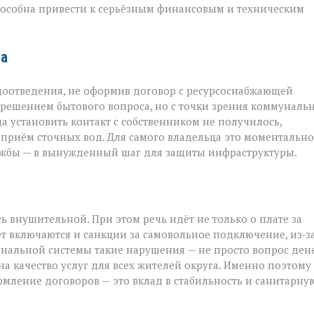
пособна привести к серьёзным финансовым и техническим
та
доотведения, не оформив договор с ресурсоснабжающей
м решением бытового вопроса, но с точки зрения коммуналь
 установить контакт с собственником не получилось,
риём сточных вод. Для самого владельца это моментально
ужбы — в вынужденный шаг для защиты инфраструктуры.
ь внушительной. При этом речь идёт не только о плате за
ёт включаются и санкции за самовольное подключение, из‑з
унальной системы такие нарушения — не просто вопрос дене
а качество услуг для всех жителей округа. Именно поэтому
рмление договоров — это вклад в стабильность и санитарну