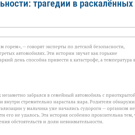
ьности: трагедии в раскалённых
 горем», — говорят эксперты по детской безопасности,
гретых автомобилях. Эти истории звучат как горькие
ти:
ркий день способна привести к катастрофе, а температура 
 незаметно забрался в семейный автомобиль с приоткрыто
 и внутри стремительно нарастала жара. Родители обнаруж
тализации у мальчика уже начались судороги — организм не
и его не удалось. Эта история особенно пронзительна тем, 
чения обстоятельств и доли невнимательности.