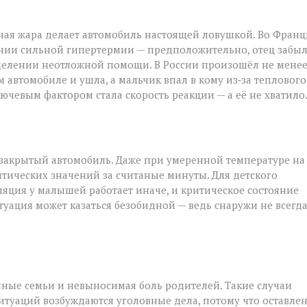
ьная жара делает автомобиль настоящей ловушкой. Во Фран
нии сильной гипертермии — предположительно, отец забы
 отделении неотложной помощи. В России произошёл не мене
 автомобиле и ушла, а мальчик впал в кому из‑за теплового
лючевым фактором стала скорость реакции — а её не хватило
 закрытый автомобиль. Даже при умеренной температуре на
тических значений за считаные минуты. Для детского
ляция у малышей работает иначе, и критическое состояние
итуация может казаться безобидной — ведь снаружи не всегд
енные семьи и невыносимая боль родителей. Такие случаи
итуаций возбуждаются уголовные дела, потому что оставле