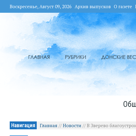
Воскресенье, Август 09, 2026
Архив выпусков
О газете
ГЛАВНАЯ
РУБРИКИ
ДОНСКИЕ ВЕС
Общ
Навигация
Главная
//
Новости
//
В Зверево благоустро