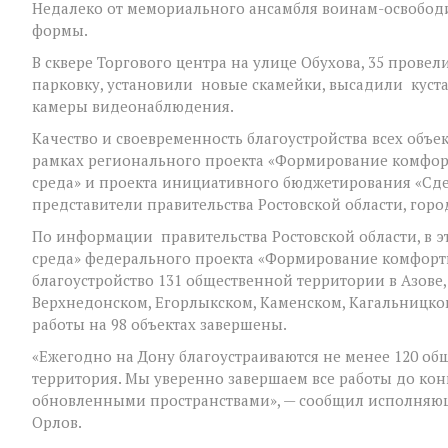
Недалеко от мемориального ансамбля воинам-освобод
формы.
В сквере Торгового центра на улице Обухова, 35 прове
парковку, установили новые скамейки, высадили куст
камеры видеонаблюдения.
Качество и своевременность благоустройства всех объ
рамках регионального проекта «Формирование комфор
среда» и проекта инициативного бюджетирования «Сде
представители правительства Ростовской области, гор
По информации правительства Ростовской области, в э
среда» федерального проекта «Формирование комфортн
благоустройство 131 общественной территории в Азове,
Верхнедонском, Егорлыкском, Каменском, Кагальницко
работы на 98 объектах завершены.
«Ежегодно на Дону благоустраиваются не менее 120 об
территория. Мы уверенно завершаем все работы до кон
обновленными пространствами», — сообщил исполняющ
Орлов.