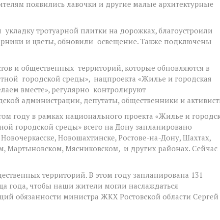
ителям появились лавочки и другие малые архитектурные
ли укладку тротуарной плитки на дорожках, благоустроили
арники и цветы, обновили освещение. Также подключены
ектов и общественных территорий, которые обновляются в
тной городской среды», нацпроекта «Жилье и городская
лаем вместе», регулярно контролируют
одской администрации, депутаты, общественники и активист
том году в рамках национального проекта «Жилье и городс
ой городской среды» всего на Дону запланировано
 Новочеркасске, Новошахтинске, Ростове-на-Дону, Шахтах,
м, Мартыновском, Мясниковском, и других районах. Сейчас
щественных территорий. В этом году запланирована 131
ца года, чтобы наши жители могли наслаждаться
ий обязанности министра ЖКХ Ростовской области Сергей