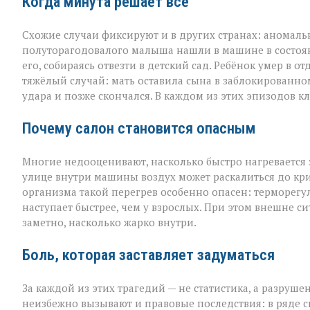
Когда минута решает всё
Схожие случаи фиксируют и в других странах: аномал
полуторагодовалого малыша нашли в машине в состоя
его, собираясь отвезти в детский сад. Ребёнок умер в
тяжёлый случай: мать оставила сына в заблокированном
удара и позже скончался. В каждом из этих эпизодов к
Почему салон становится опасным
Многие недооценивают, насколько быстро нагревается
улице внутри машины воздух может раскалиться до кри
организма такой перегрев особенно опасен: терморегу
наступает быстрее, чем у взрослых. При этом внешне с
заметно, насколько жарко внутри.
Боль, которая заставляет задуматься
За каждой из этих трагедий — не статистика, а разруш
неизбежно вызывают и правовые последствия: в ряде с