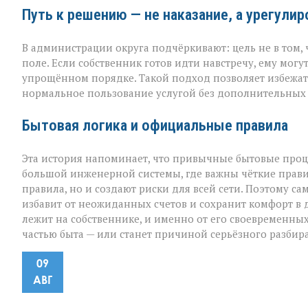
Путь к решению — не наказание, а урегули
В администрации округа подчёркивают: цель не в том, ч
поле. Если собственник готов идти навстречу, ему мог
упрощённом порядке. Такой подход позволяет избежать
нормальное пользование услугой без дополнительных 
Бытовая логика и официальные правила
Эта история напоминает, что привычные бытовые проце
большой инженерной системы, где важны чёткие прави
правила, но и создают риски для всей сети. Поэтому 
избавит от неожиданных счетов и сохранит комфорт в 
лежит на собственнике, и именно от его своевременных
частью быта — или станет причиной серьёзного разбира
09
АВГ