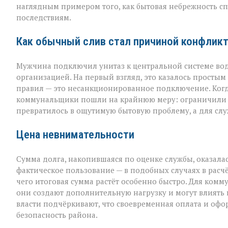
наглядным примером того, как бытовая небрежность с
долга:
коммунальная
последствиям.
история
с
Как обычный слив стал причиной конфлик
серьёзным
финалом»
Мужчина подключил унитаз к центральной системе во
организацией. На первый взгляд, это казалось просты
правил — это несанкционированное подключение. Когда
коммунальщики пошли на крайнюю меру: ограничили п
превратилось в ощутимую бытовую проблему, а для сл
Цена невнимательности
Сумма долга, накопившаяся по оценке службы, оказалас
фактическое пользование — в подобных случаях в расч
чего итоговая сумма растёт особенно быстро. Для комм
они создают дополнительную нагрузку и могут влиять н
власти подчёркивают, что своевременная оплата и офо
безопасность района.