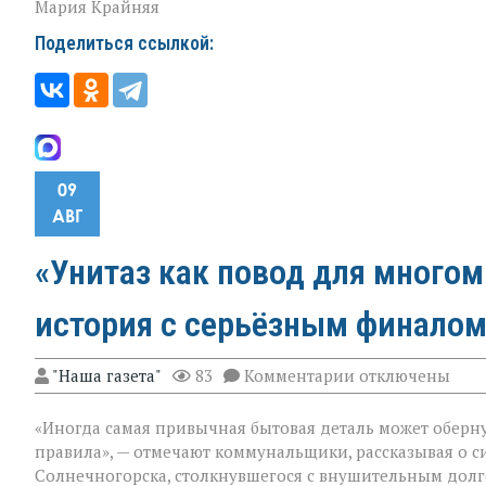
Мария Крайняя
Поделиться ссылкой:
09
АВГ
«Унитаз как повод для много
история с серьёзным финалом
к
"Наша газета"
83
Комментарии
отключены
записи
«Унитаз
«Иногда самая привычная бытовая деталь может оберну
как
повод
правила», — отмечают коммунальщики, рассказывая о с
для
Солнечногорска, столкнувшегося с внушительным долг
многомиллионн