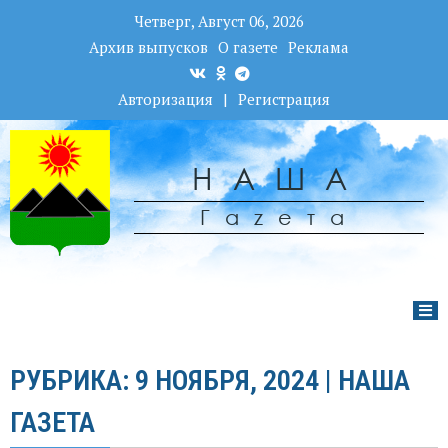
Четверг, Август 06, 2026
Архив выпусков
О газете
Реклама
Авторизация
|
Регистрация
НАША
Гаzета
РУБРИКА: 9 НОЯБРЯ, 2024 | НАША
ГАЗЕТА