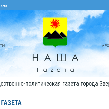
лама
ТИ
АР
НАША
Гаzета
ественно-политическая газета города Зве
 ГАЗЕТА