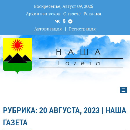
Воскресенье, Август 09, 2026
Архив выпусков
О газете
Реклама
Авторизация
|
Регистрация
НАША
Гаzета
РУБРИКА: 20 АВГУСТА, 2023 | НАША
ГАЗЕТА