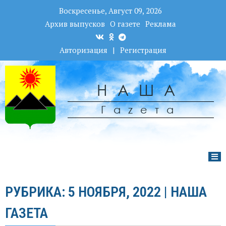
Воскресенье, Август 09, 2026
Архив выпусков
О газете
Реклама
Авторизация
|
Регистрация
НАША
Гаzета
РУБРИКА: 5 НОЯБРЯ, 2022 | НАША
ГАЗЕТА