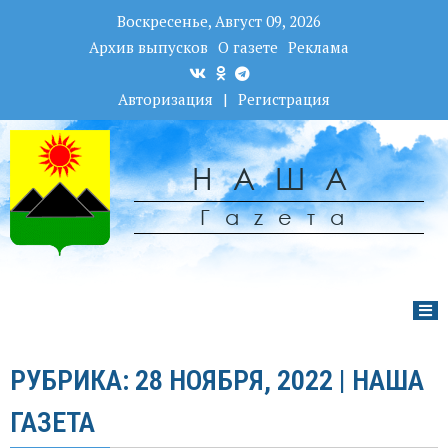
Воскресенье, Август 09, 2026
Архив выпусков
О газете
Реклама
Авторизация
|
Регистрация
НАША
Гаzета
РУБРИКА: 28 НОЯБРЯ, 2022 | НАША
ГАЗЕТА