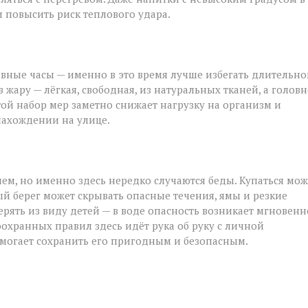
 повысить риск теплового удара.
вные часы — именно в это время лучше избегать длительно
жару — лёгкая, свободная, из натуральных тканей, а голов
стой набор мер заметно снижает нагрузку на организм и
нахождении на улице.
ием, но именно здесь нередко случаются беды. Купаться мо
й берег может скрывать опасные течения, ямы и резкие
рять из виду детей — в воде опасность возникает мгновенн
хранных правил здесь идёт рука об руку с личной
омогает сохранить его пригодным и безопасным.