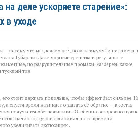
а на деле ускоряете старение»:
х в уходе
и — потому что мы делаем всё „по максимуму“ и не замечае
етлана Губарева. Даже дорогие средства и регулярные
незаметные, но разрушительные промахи. Разберём, какие
 тусклый тон.
 его стоит держать подольше, чтобы эффект был сильнее. Н
у, а спустя время начинает отдавать её обратно — в состав
жнения получается обезвоживание. Особенно осторожно нужн
лингов: начинать лучше с минимального времени,
енно увеличивать экспозицию.