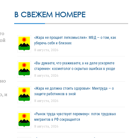
В СВЕЖЕМ НОМЕРЕ
го
«Жара не прощает легкомыслия»: МВД — о том, как
ной
уберечь себя и близких
8 августа, 2026
«Вы думаете, что ухаживаете, а на деле ускоряете
старение»: косметолог о скрытых ошибках в уходе
8 августа, 2026
жно
«Жара не должна стоить здоровья»: Минтруда — о
о, и
защите работников в зной
8 августа, 2026
«Рынок труда чувствует перемену»: поток трудовых
мигрантов в РФ сокращается
8 августа, 2026