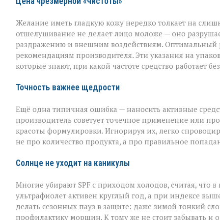
Цена чрезмерной «чистоты»
Желание иметь гладкую кожу нередко толкает на слишк
отшелушивание не делает лицо моложе — оно разрушает
раздражению и внешним воздействиям. Оптимальный рит
рекомендациям производителя. Эти указания на упаковк
которые знают, при какой частоте средство работает б
Точность важнее щедрости
Ещё одна типичная ошибка — наносить активные средств
производитель советует точечное применение или прос
красоты формулировки. Игнорируя их, легко спровоцир
не про количество продукта, а про правильное попада
Солнце не уходит на каникулы
Многие убирают SPF с приходом холодов, считая, что в
ультрафиолет активен круглый год, а при индексе выше
делать сезонных пауз в защите: даже зимой тонкий слой
профилактику морщин. К тому же не стоит забывать и о