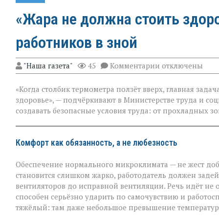
«Жара не должна стоить здор
работников в зной
к
"Наша газета"
45
Комментарии
отключены
записи
«Жара
«Когда столбик термометра ползёт вверх, главная зада
не
должна
здоровье», — подчёркивают в Министерстве труда и со
стоить
создавать безопасные условия труда: от прохладных з
здоровья»:
Минтруда — о
защите
работников
Комфорт как обязанность, а не любезность
в
зной
Обеспечение нормального микроклимата — не жест добр
становится слишком жарко, работодатель должен задей
вентиляторов до исправной вентиляции. Речь идёт не о
способен серьёзно ударить по самочувствию и работосп
тяжёлый: там даже небольшое превышение температуры