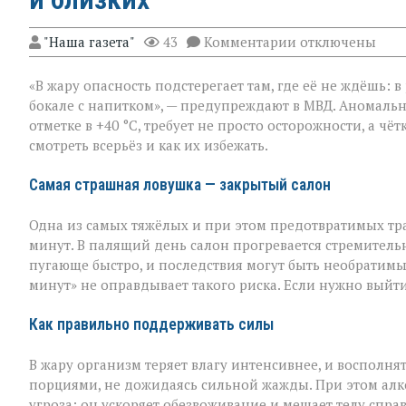
к
"Наша газета"
43
Комментарии
отключены
записи
«Жара
«В жару опасность подстерегает там, где её не ждёшь: 
не
прощает
бокале с напитком», — предупреждают в МВД. Аномальн
легкомыслия»:
отметке в +40 °C, требует не просто осторожности, а ч
МВД — о
смотреть всерьёз и как их избежать.
том,
как
уберечь
Самая страшная ловушка — закрытый салон
себя
и
Одна из самых тяжёлых и при этом предотвратимых тр
близких
минут. В палящий день салон прогревается стремительн
пугающе быстро, и последствия могут быть необратимы
минут» не оправдывает такого риска. Если нужно выйти
Как правильно поддерживать силы
В жару организм теряет влагу интенсивнее, и восполня
порциями, не дожидаясь сильной жажды. При этом алко
угроза: он ускоряет обезвоживание и мешает телу спра