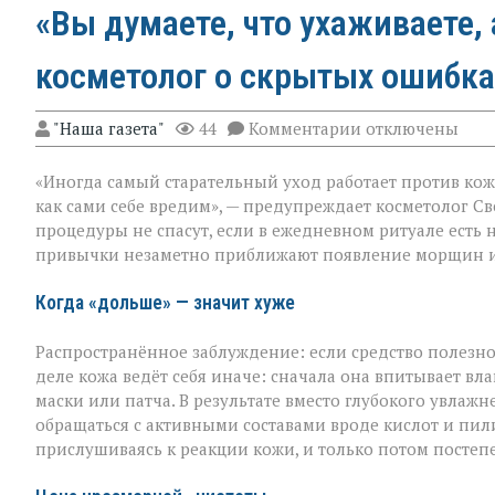
«Вы думаете, что ухаживаете, 
косметолог о скрытых ошибка
к
"Наша газета"
44
Комментарии
отключены
записи
«Вы
«Иногда самый старательный уход работает против кож
думаете,
что
как сами себе вредим», — предупреждает косметолог Св
ухаживаете,
процедуры не спасут, если в ежедневном ритуале есть 
а
привычки незаметно приближают появление морщин и
на
деле
ускоряете
Когда «дольше» — значит хуже
старение»:
косметолог
Распространённое заблуждение: если средство полезно,
о
скрытых
деле кожа ведёт себя иначе: сначала она впитывает влаг
ошибках
маски или патча. В результате вместо глубокого увла
в
обращаться с активными составами вроде кислот и пи
уходе
прислушиваясь к реакции кожи, и только потом постеп