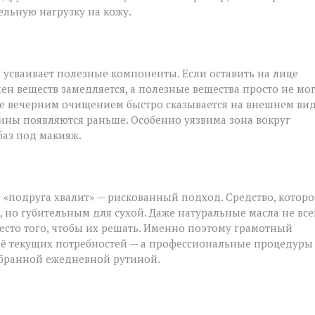
ельную нагрузку на кожу.
и усваивает полезные компоненты. Если оставить на лице
ен веществ замедляется, а полезные вещества просто не мо
ие вечерним очищением быстро сказывается на внешнем вид
щины появляются раньше. Особенно уязвима зона вокруг
 баз под макияж.
 «подруга хвалит» — рискованный подход. Средство, которо
но губительным для сухой. Даже натуральные масла не все
есто того, чтобы их решать. Именно поэтому грамотный
её текущих потребностей — а профессиональные процедуры
обранной ежедневной рутиной.