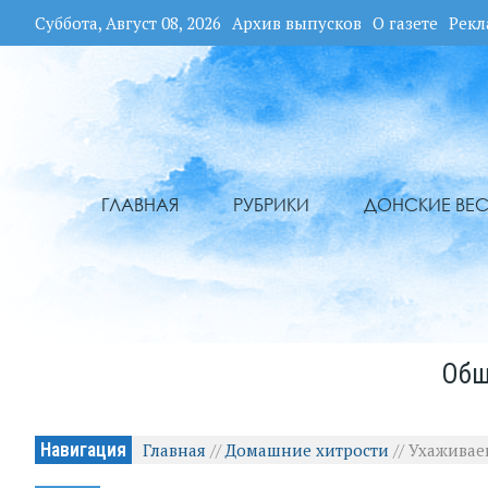
Суббота, Август 08, 2026
Архив выпусков
О газете
Рекл
ГЛАВНАЯ
РУБРИКИ
ДОНСКИЕ ВЕС
Общ
Навигация
Главная
//
Домашние хитрости
//
Ухаживае