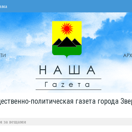
ама
ТИ
АР
НАША
Гаzета
ественно-политическая газета города Зве
м за вещами