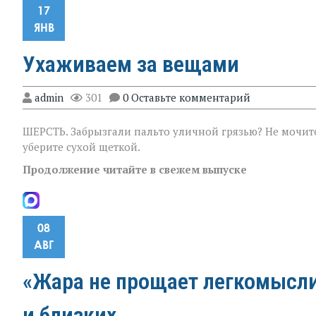
17
ЯНВ
Ухаживаем за вещами
admin
301
0 Оставьте комментарий
ШEРСТЬ. Забрызгали пальто уличной грязью? Не мочите
уберите сухой щеткой.
Продолжение читайте в свежем выпуске
08
АВГ
«Жара не прощает легкомыслия
и близких