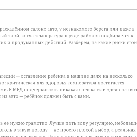
в раскалённом салоне авто, у незнакомого берега или даже в
ый зной, когда температура в ряде районов подбирается к
ётких и продуманных действий. Разберём, на какие риски стои
агедий — оставление ребёнка в машине даже на несколько
о: критическая для здоровья температура достигается
ми. В МВД подчёркивают: никакая спешка или «дело на пят
 из авто — ребёнок должен быть с вами.
ть её нужно грамотно. Лучше пить воду регулярно, небольш
голь в такую погоду — не просто плохой выбор, а реальная
вляться с перегревом. Даже напитки с невысоким градусом в