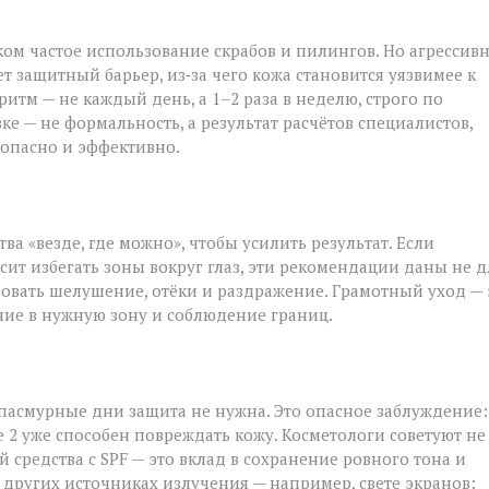
ом частое использование скрабов и пилингов. Но агрессив
 защитный барьер, из‑за чего кожа становится уязвимее к
м — не каждый день, а 1–2 раза в неделю, строго по
е — не формальность, а результат расчётов специалистов,
езопасно и эффективно.
а «везде, где можно», чтобы усилить результат. Если
ит избегать зоны вокруг глаз, эти рекомендации даны не д
овать шелушение, отёки и раздражение. Грамотный уход — 
ние в нужную зону и соблюдение границ.
 пасмурные дни защита не нужна. Это опасное заблуждение:
 2 уже способен повреждать кожу. Косметологи советуют не
 средства с SPF — это вклад в сохранение ровного тона и
 других источниках излучения — например, свете экранов: