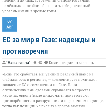
пенсии и личных сбережений становится самым
надёжным способом обеспечить себе достойный
уровень жизни в зрелые годы.
07
АВГ
ЕС за мир в Газе: надежды и
противоречия
к
"Наша газета"
48
Комментарии
отключены
записи
ЕС
«Если это сработает, мы увидим реальный шанс на
за
мир
стабильность в регионе», — комментирует политолог
в
заявление ЕС о соглашении по Газе. Но за
Газе:
оптимистичными словами скрывается непростая
надежды
и
картина: европейские дипломаты приветствуют
противоречия
договорённости о разоружении и переходном периоде,
тогда как позиции ключевых игроков заметно