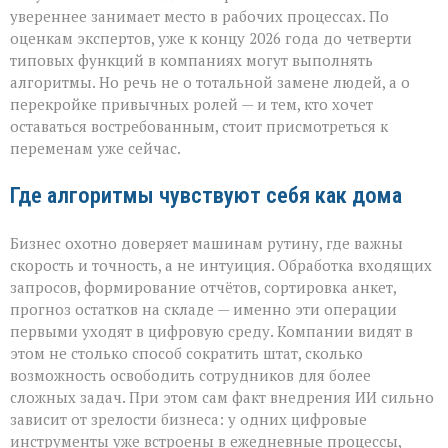
с
увереннее занимает место в рабочих процессах. По
табличкой
оценкам экспертов, уже к концу 2026 года до четверти
“вы
уволены” — он
типовых функций в компаниях могут выполнять
тихо
алгоритмы. Но речь не о тотальной замене людей, а о
перепишет
перекройке привычных ролей — и тем, кто хочет
правила
оставаться востребованным, стоит присмотреться к
игры»
переменам уже сейчас.
Где алгоритмы чувствуют себя как дома
Бизнес охотно доверяет машинам рутину, где важны
скорость и точность, а не интуиция. Обработка входящих
запросов, формирование отчётов, сортировка анкет,
прогноз остатков на складе — именно эти операции
первыми уходят в цифровую среду. Компании видят в
этом не столько способ сократить штат, сколько
возможность освободить сотрудников для более
сложных задач. При этом сам факт внедрения ИИ сильно
зависит от зрелости бизнеса: у одних цифровые
инструменты уже встроены в ежедневные процессы,