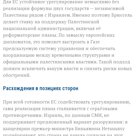
Для ЕС устойчивое урегулирование немыслимо без
реализации формулы двух государств — независимой
Палестины рядом с Израилем. Именно поэтому Брюссель
делает ставку на поддержку Палестинской
национальной администрации, включая её
реформаторские планы. По замыслу европейских
дипломатов, это поможет выстроить в Газе
предсказуемую систему управления и обеспечить
координацию между временными структурами и
официальными палестинскими властями. Такой подход
должен исключить вакуум власти и снизить риски новых
обострений.
Расхождения в позициях сторон
При всей готовности ЕС содействовать урегулированию,
сама реализация плана сталкивается с серьёзными
противоречиями. Израиль, по данным СМИ, не
поддерживает предложенный вариант разоружения: в
канцелярии премьер‑министра Биньямина Нетаньяху
подчёркивают, что страна не давала согласия на этот