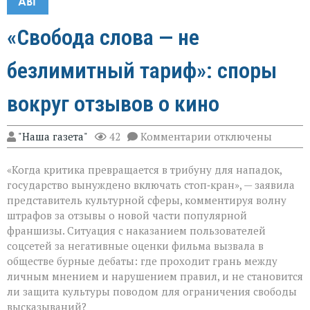
АВГ
«Свобода слова — не
безлимитный тариф»: споры
вокруг отзывов о кино
к
"Наша газета"
42
Комментарии
отключены
записи
«Свобода
«Когда критика превращается в трибуну для нападок,
слова — не
безлимитный
государство вынуждено включать стоп‑кран», — заявила
тариф»:
представитель культурной сферы, комментируя волну
споры
штрафов за отзывы о новой части популярной
вокруг
отзывов
франшизы. Ситуация с наказанием пользователей
о
соцсетей за негативные оценки фильма вызвала в
кино
обществе бурные дебаты: где проходит грань между
личным мнением и нарушением правил, и не становится
ли защита культуры поводом для ограничения свободы
высказываний?