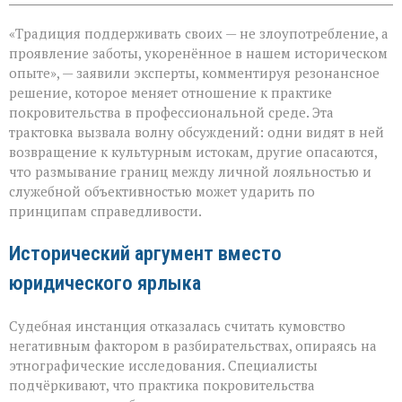
записи
«Семья — это
«Традиция поддерживать своих — не злоупотребление, а
не
только
проявление заботы, укоренённое в нашем историческом
опора,
опыте», — заявили эксперты, комментируя резонансное
но
решение, которое меняет отношение к практике
и
пропуск?» — о
покровительства в профессиональной среде. Эта
новом
трактовка вызвала волну обсуждений: одни видят в ней
взгляде
возвращение к культурным истокам, другие опасаются,
на
что размывание границ между личной лояльностью и
кумовство
служебной объективностью может ударить по
принципам справедливости.
Исторический аргумент вместо
юридического ярлыка
Судебная инстанция отказалась считать кумовство
негативным фактором в разбирательствах, опираясь на
этнографические исследования. Специалисты
подчёркивают, что практика покровительства