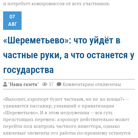
и потребует компромиссов от всех участников.
07
АВГ
«Шереметьево»: что уйдёт в
частные руки, а что останется у
государства
к
"Наша газета"
37
Комментарии
отключены
записи
«Шереметьево»:
«Выходит, аэропорт будет частным, но не до конца?» —
что
уйдёт
удивляется пассажир, узнавший о приватизации
в
«Шереметьево». И в этом недоумении — вся суть
частные
предстоящих перемен: аэропорт действительно может
руки,
а
перейти под контроль частного инвестора, однако
что
ключевые элементы его работы по‑прежнему останутся
останется