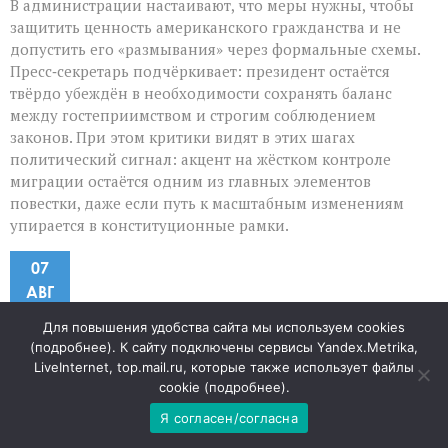
В администрации настаивают, что меры нужны, чтобы
защитить ценность американского гражданства и не
допустить его «размывания» через формальные схемы.
Пресс‑секретарь подчёркивает: президент остаётся
твёрдо убеждён в необходимости сохранять баланс
между гостеприимством и строгим соблюдением
законов. При этом критики видят в этих шагах
политический сигнал: акцент на жёстком контроле
миграции остаётся одним из главных элементов
повестки, даже если путь к масштабным изменениям
упирается в конституционные рамки.
07
АВГ
Для повышения удобства сайта мы используем cookies
Как не лишить ребёнка
(
подробнее
). К сайту подключены сервисы Yandex.Metrika,
LiveInternet, top.mail.ru, которые также использует файлы
бытовой самостоятельности
cookie (
подробнее
).
Я согласен/согласна
к
"Наша газета"
34
Комментарии
отключены