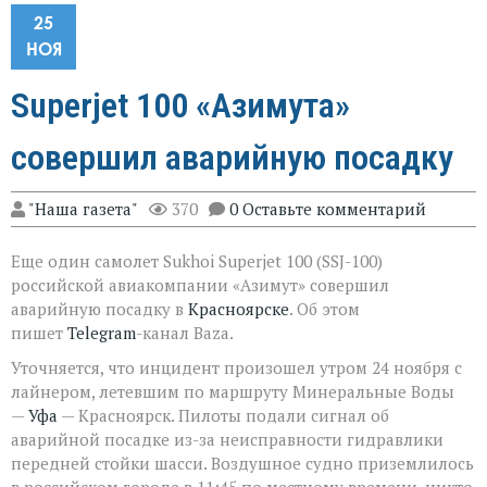
25
НОЯ
Superjet 100 «Азимута»
совершил аварийную посадку
"Наша газета"
370
0 Оставьте комментарий
Еще один самолет Sukhoi Superjet 100 (SSJ-100)
российской авиакомпании «Азимут» совершил
аварийную посадку в
Красноярске
. Об этом
пишет
Telegram
-канал Baza.
Уточняется, что инцидент произошел утром 24 ноября с
лайнером, летевшим по маршруту Минеральные Воды
—
Уфа
— Красноярск. Пилоты подали сигнал об
аварийной посадке из-за неисправности гидравлики
передней стойки шасси. Воздушное судно приземлилось
в российском городе в 11:45 по местному времени, никто