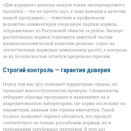
«Донской
«Для аграрного региона каждая тонна экспортируемого
шрот
выходит
продукта — это не просто груз, а знак доверия к качеству
на
нашей продукции», — отметили в профильном
международный
ведомстве, комментируя очередную партию кормов,
уровень»
отправленных из Ростовской области за рубеж. Экспорт
растительных кормов становится заметной частью
внешнеэкономической повестки региона: спрос на
отечественные кормовые компоненты растёт, а контроль
за их безопасностью остаётся предельно строгим.
Строгий контроль — гарантия доверия
Перед тем как груз покидает территорию страны, он
проходит многоступенчатую проверку. Специалисты
отбирают образцы продукции и направляют их в
аккредитованную лабораторию, где корма исследуют по
параметрам, важным для страны‑импортёра. Такой
подход позволяет заранее убедиться, что продукт
соответствует не только российским нормам, но и
требованиям зарубежных партнёров. В этот раз