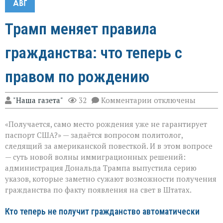
АВГ
Трамп меняет правила
гражданства: что теперь с
правом по рождению
к
"Наша газета"
32
Комментарии
отключены
записи
Трамп
«Получается, само место рождения уже не гарантирует
меняет
правила
паспорт США?» — задаётся вопросом политолог,
гражданства:
следящий за американской повесткой. И в этом вопросе
что
— суть новой волны иммиграционных решений:
теперь
с
администрация Дональда Трампа выпустила серию
правом
указов, которые заметно сужают возможности получения
по
гражданства по факту появления на свет в Штатах.
рождению
Кто теперь не получит гражданство автоматически