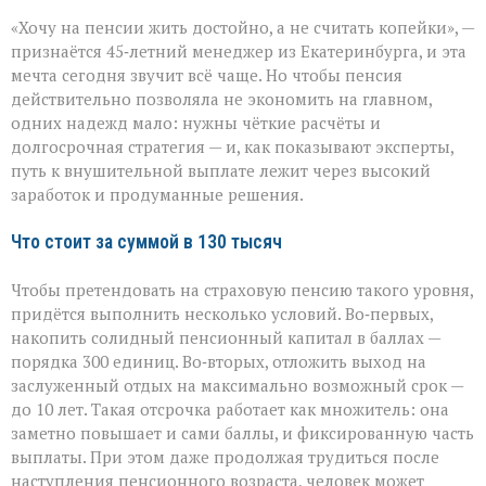
Пенсия
«Хочу на пенсии жить достойно, а не считать копейки», —
мечты:
что
признаётся 45‑летний менеджер из Екатеринбурга, и эта
нужно,
мечта сегодня звучит всё чаще. Но чтобы пенсия
чтобы
действительно позволяла не экономить на главном,
получать
130
одних надежд мало: нужны чёткие расчёты и
тысяч
долгосрочная стратегия — и, как показывают эксперты,
рублей
путь к внушительной выплате лежит через высокий
заработок и продуманные решения.
Что стоит за суммой в 130 тысяч
Чтобы претендовать на страховую пенсию такого уровня,
придётся выполнить несколько условий. Во‑первых,
накопить солидный пенсионный капитал в баллах —
порядка 300 единиц. Во‑вторых, отложить выход на
заслуженный отдых на максимально возможный срок —
до 10 лет. Такая отсрочка работает как множитель: она
заметно повышает и сами баллы, и фиксированную часть
выплаты. При этом даже продолжая трудиться после
наступления пенсионного возраста, человек может