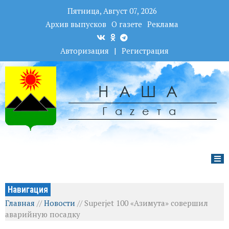
Пятница, Август 07, 2026
Архив выпусков
О газете
Реклама
Авторизация
|
Регистрация
НАША
Гаzета
Навигация
Главная
//
Новости
//
Superjet 100 «Азимута» совершил
аварийную посадку