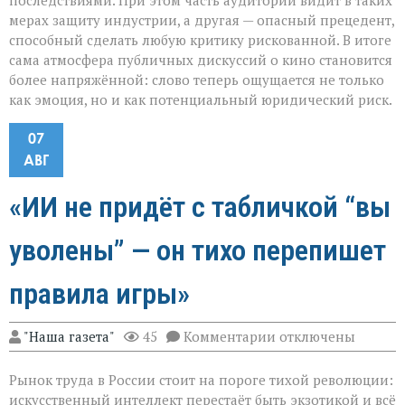
последствиями. При этом часть аудитории видит в таких
мерах защиту индустрии, а другая — опасный прецедент,
способный сделать любую критику рискованной. В итоге
сама атмосфера публичных дискуссий о кино становится
более напряжённой: слово теперь ощущается не только
как эмоция, но и как потенциальный юридический риск.
07
АВГ
«ИИ не придёт с табличкой “вы
уволены” — он тихо перепишет
правила игры»
к
"Наша газета"
45
Комментарии
отключены
записи
«ИИ
Рынок труда в России стоит на пороге тихой революции:
не
придёт
искусственный интеллект перестаёт быть экзотикой и всё