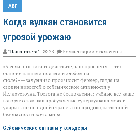
АВГ
Когда вулкан становится
угрозой урожаю
к
"Наша газета"
38
Комментарии
отключены
записи
Когда
«А если этот гигант действительно проснётся — что
вулкан
становится
станет с нашими полями и хлебом на
угрозой
столе?» — задумчиво произносит фермер, глядя на
урожаю
сводки новостей о сейсмической активности у
Йеллоустоуна. Тревога не беспочвенна: учёные всё чаще
говорят о том, как пробуждение супервулкана может
ударить не по одной стране, а по продовольственной
безопасности всего мира.
Сейсмические сигналы у кальдеры