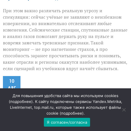
При этом важно различать реальную угрозу и
спекуляции: сейчас учёные не заявляют о неизбежном
извержении, но внимательно отслеживают любые
изменения. Сейсмические станции, спутниковые данные
и анализ газов помогают держать руку на пульсе и
вовремя замечать тревожные признаки. Такой
мониторинг — не про нагнетание страхов, а про
способность заранее просчитывать риски и понимать,
какие отрасли и регионы окажутся наиболее уязвимыми,
если сценарий из учебников вдруг начнёт сбываться.
10
АВГ
Для повышения удобства сайта мы используем cookies
Что ждёт школьников с
(
подробнее
). К сайту подключены сервисы Yandex.Metrika,
LiveInternet, top.mail.ru, которые также использует файлы
cookie (
подробнее
).
1 сентября: новые акценты в
Я согласен/согласна