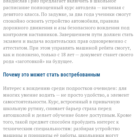
Владислав Гриб предлагает включить в школьное
расписание полноценный курс автодела — начиная с
девятого класса. По задумке, за два года ученики смогут
спокойно освоить устройство автомобиля, правила
дорожного движения и азы безопасного вождения под
контролем наставников. Завершением пути должен стать
экзамен и выдача водительских прав одновременно с
аттестатом. При этом управлять машиной ребята смогут,
как и положено, только с 18 лет — документ станет своего
рода «заготовкой» на будущее.
Почему это может стать востребованным
Интерес к вождению среди подростков очевиден: для
многих умение водить — не просто удобство, а элемент
самостоятельности. Курс, встроенный в привычную
школьную рутину, снимает барьер страха перед
автошколой и делает обучение более доступным. Кроме
того, такой предмет способен пробудить интерес к
техническим специальностям: разбирая устройство
машины и принципы её работы, школьники могут