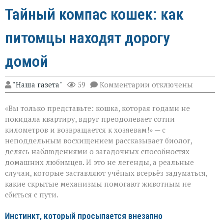
Тайный компас кошек: как
питомцы находят дорогу
домой
к
"Наша газета"
59
Комментарии
отключены
записи
Тайный
«Вы только представьте: кошка, которая годами не
компас
кошек:
покидала квартиру, вдруг преодолевает сотни
как
километров и возвращается к хозяевам!» — с
питомцы
неподдельным восхищением рассказывает биолог,
находят
дорогу
делясь наблюдениями о загадочных способностях
домой
домашних любимцев. И это не легенды, а реальные
случаи, которые заставляют учёных всерьёз задуматься,
какие скрытые механизмы помогают животным не
сбиться с пути.
Инстинкт, который просыпается внезапно