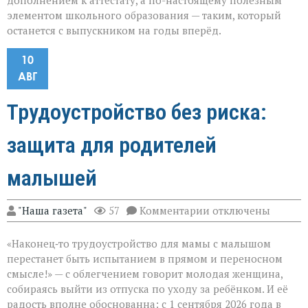
дополнением к аттестату, а по-настоящему полезным
элементом школьного образования — таким, который
останется с выпускником на годы вперёд.
10
АВГ
Трудоустройство без риска:
защита для родителей
малышей
к
"Наша газета"
57
Комментарии
отключены
записи
Трудоустройство
«Наконец‑то трудоустройство для мамы с малышом
без
риска:
перестанет быть испытанием в прямом и переносном
защита
смысле!» — с облегчением говорит молодая женщина,
для
собираясь выйти из отпуска по уходу за ребёнком. И её
родителей
малышей
радость вполне обоснованна: с 1 сентября 2026 года в