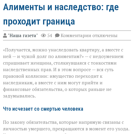
Алименты и наследство: где
проходит граница
к
"Наша газета"
54
Комментарии
отключены
записи
Алименты
«Получается, можно унаследовать квартиру, а вместе с
и
наследство:
ней — и чужой долг по алиментам?» — с недоумением
где
спрашивает женщина, столкнувшаяся с тонкостями
проходит
наследственных прав. И в этом вопросе — вся суть
граница
правовой коллизии: имущество переходит к
наследникам, а вместе с ним могут прийти и
финансовые обязательства, о которых раньше не
задумывались.
Что исчезает со смертью человека
По закону обязательства, которые напрямую связаны с
личностью умершего, прекращаются в момент его ухода.