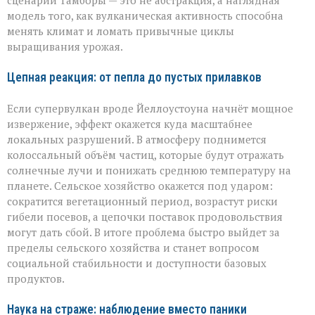
сценарий Тамборы — это не абстракция, а наглядная
модель того, как вулканическая активность способна
менять климат и ломать привычные циклы
выращивания урожая.
Цепная реакция: от пепла до пустых прилавков
Если супервулкан вроде Йеллоустоуна начнёт мощное
извержение, эффект окажется куда масштабнее
локальных разрушений. В атмосферу поднимется
колоссальный объём частиц, которые будут отражать
солнечные лучи и понижать среднюю температуру на
планете. Сельское хозяйство окажется под ударом:
сократится вегетационный период, возрастут риски
гибели посевов, а цепочки поставок продовольствия
могут дать сбой. В итоге проблема быстро выйдет за
пределы сельского хозяйства и станет вопросом
социальной стабильности и доступности базовых
продуктов.
Наука на страже: наблюдение вместо паники