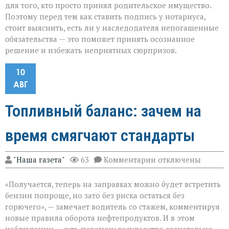
для того, кто просто принял родительское имущество.
Поэтому перед тем как ставить подпись у нотариуса,
стоит выяснить, есть ли у наследодателя непогашенные
обязательства — это поможет принять осознанное
решение и избежать неприятных сюрпризов.
10
АВГ
Топливный баланс: зачем на
время смягчают стандарты
к
"Наша газета"
63
Комментарии
отключены
записи
Топливный
«Получается, теперь на заправках можно будет встретить
баланс:
зачем
бензин попроще, но зато без риска остаться без
на
горючего», — замечает водитель со стажем, комментируя
время
новые правила оборота нефтепродуктов. И в этом
смягчают
стандарты