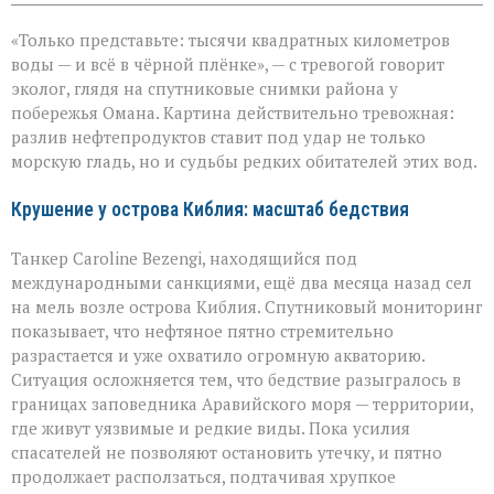
записи
Нефть
«Только представьте: тысячи квадратных километров
в
море:
воды — и всё в чёрной плёнке», — с тревогой говорит
угроза
эколог, глядя на спутниковые снимки района у
для
побережья Омана. Картина действительно тревожная:
хрупкой
природы
разлив нефтепродуктов ставит под удар не только
морскую гладь, но и судьбы редких обитателей этих вод.
Крушение у острова Киблия: масштаб бедствия
Танкер Caroline Bezengi, находящийся под
международными санкциями, ещё два месяца назад сел
на мель возле острова Киблия. Спутниковый мониторинг
показывает, что нефтяное пятно стремительно
разрастается и уже охватило огромную акваторию.
Ситуация осложняется тем, что бедствие разыгралось в
границах заповедника Аравийского моря — территории,
где живут уязвимые и редкие виды. Пока усилия
спасателей не позволяют остановить утечку, и пятно
продолжает расползаться, подтачивая хрупкое