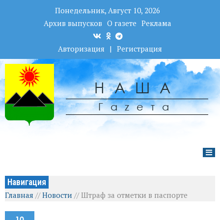
Понедельник, Август 10, 2026
Архив выпусков
О газете
Реклама
Авторизация
|
Регистрация
НАША
Гаzета
Навигация
Главная
//
Новости
//
Штраф за отметки в паспорте
10