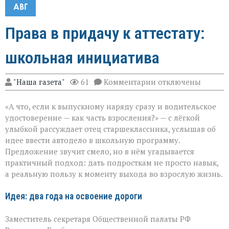
АВГ
Права в придачу к аттестату:
школьная инициатива
к
"Наша газета"
61
Комментарии
отключены
записи
Права
«А что, если к выпускному наряду сразу и водительское
в
придачу
удостоверение — как часть взросления?» — с лёгкой
к
улыбкой рассуждает отец старшеклассника, услышав об
аттестату:
идее ввести автодело в школьную программу.
школьная
инициатива
Предложение звучит смело, но в нём угадывается
практичный подход: дать подросткам не просто навык,
а реальную пользу к моменту выхода во взрослую жизнь.
Идея: два года на освоение дороги
Заместитель секретаря Общественной палаты РФ