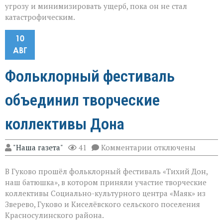
угрозу и минимизировать ущерб, пока он не стал
катастрофическим.
10
АВГ
Фольклорный фестиваль
объединил творческие
коллективы Дона
к
"Наша газета"
41
Комментарии
отключены
записи
Фольклорный
В Гуково прошёл фольклорный фестиваль «Тихий Дон,
фестиваль
объединил
наш батюшка», в котором приняли участие творческие
творческие
коллективы Социально-культурного центра «Маяк» из
коллективы
Зверево, Гуково и Киселёвского сельского поселения
Дона
Красносулинского района.