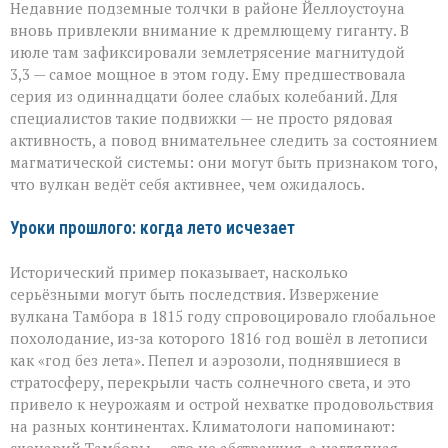
Недавние подземные толчки в районе Йеллоустоуна
вновь привлекли внимание к дремлющему гиганту. В
июле там зафиксировали землетрясение магнитудой
3,3 — самое мощное в этом году. Ему предшествовала
серия из одиннадцати более слабых колебаний. Для
специалистов такие подвижки — не просто рядовая
активность, а повод внимательнее следить за состоянием
магматической системы: они могут быть признаком того,
что вулкан ведёт себя активнее, чем ожидалось.
Уроки прошлого: когда лето исчезает
Исторический пример показывает, насколько
серьёзными могут быть последствия. Извержение
вулкана Тамбора в 1815 году спровоцировало глобальное
похолодание, из‑за которого 1816 год вошёл в летописи
как «год без лета». Пепел и аэрозоли, поднявшиеся в
стратосферу, перекрыли часть солнечного света, и это
привело к неурожаям и острой нехватке продовольствия
на разных континентах. Климатологи напоминают: