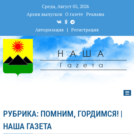
Среда, Август 05, 2026
Архив выпусков
О газете
Реклама
Авторизация
|
Регистрация
НАША
Гаzета
РУБРИКА: ПОМНИМ, ГОРДИМСЯ! |
НАША ГАЗЕТА