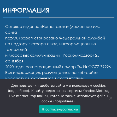
ИНФОРМАЦИЯ
Сетевое издание «Наша газета» (доменное имя
сайта
ngzv.ru) зарегистрировано Федеральной службой
по надзору в сфере связи, информационных
технологий
и массовых коммуникаций (Роскомнадзор) 25
сентября
2020 года, регистрационный номер Эл № ФС77-79226
Вся информация, размещенная на веб-сайте
www.ngzv.ru, охраняется в соответствии
с законодательством РФ об авторском праве.
Для повышения удобства сайта мы используем cookies
Представителем авторов публикаций и
(
подробнее
). К сайту подключены сервисы Yandex.Metrika,
фотоматериалов является ООО «Редакция «Нашей
LiveInternet, top.mail.ru, которые также использует файлы
газеты».
cookie (
подробнее
).
Полное или частичное воспроизведение материалов
Я согласен/согласна
без гиперрассылки на www.ngzv.ru запрещается.