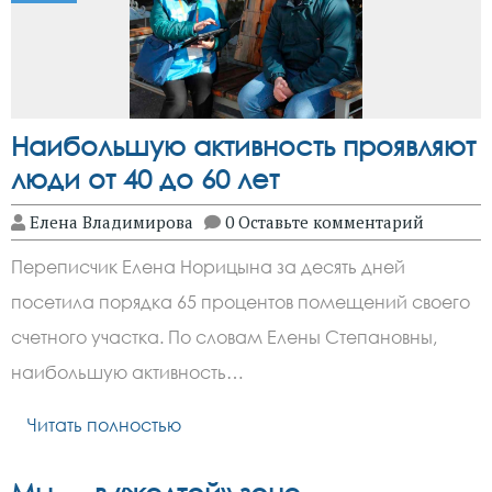
Наибольшую активность проявляют
люди от 40 до 60 лет
Елена Владимирова
0 Оставьте комментарий
Переписчик Eлена Норицына за десять дней
посетила порядка 65 процентов помещений своего
счетного участка. По словам Eлены Степановны,
наибольшую активность…
Читать полностью