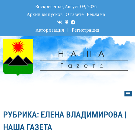
Воскресенье, Август 09, 2026
Архив выпусков
О газете
Реклама
Авторизация
|
Регистрация
НАША
Гаzета
РУБРИКА: ЕЛЕНА ВЛАДИМИРОВА |
НАША ГАЗЕТА