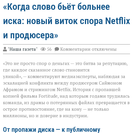
«Когда слово бьёт больнее
иска: новый виток спора Netflix
и продюсера»
к
"Наша газета"
56
Комментарии
отключены
записи
«Когда
«Это не просто спор о деньгах — это битва за репутацию,
слово
бьёт
где каждое сказанное слово становится
больнее
уликой», — комментируют медиаэксперты, наблюдая за
иска:
эскалацией конфликта между продюсером Саймоном
новый
виток
Афрамом и стримингом Netflix. История с пропавшей
спора
копией фильма Fortitude, над которым годами трудилась
Netflix
команда, из драмы о потерянных файлах превращается в
и
острое противостояние, где на кону — не только
продюсера»
миллионы, но и доверие в индустрии.
От пропажи диска — к публичному