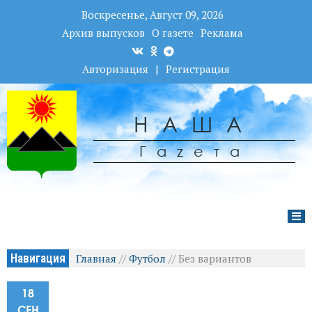
Воскресенье, Август 09, 2026
Архив выпусков
О газете
Реклама
Авторизация
|
Регистрация
НАША
Гаzета
Навигация
Главная
//
Футбол
//
Без вариантов
18
СЕН