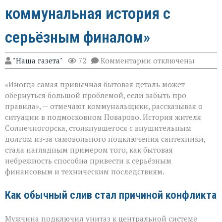
коммунальная история с
серьёзным финалом»
к
"Наша газета"
72
Комментарии
отключены
записи
«Унитаз
«Иногда самая привычная бытовая деталь может
как
повод
обернуться большой проблемой, если забыть про
для
правила», — отмечают коммунальщики, рассказывая о
многомиллионног
ситуации в подмосковном Поварово. История жителя
долга:
коммунальная
Солнечногорска, столкнувшегося с внушительным
история
долгом из‑за самовольного подключения сантехники,
с
стала наглядным примером того, как бытовая
серьёзным
небрежность способна привести к серьёзным
финалом»
финансовым и техническим последствиям.
Как обычный слив стал причиной конфликта
Мужчина подключил унитаз к центральной системе