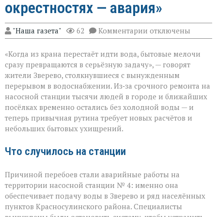
окрестностях — авария»
к
"Наша газета"
62
Комментарии
отключены
записи
«Без
«Когда из крана перестаёт идти вода, бытовые мелочи
воды
ни
сразу превращаются в серьёзную задачу», — говорят
туда
жители Зверево, столкнувшиеся с вынужденным
ни
перерывом в водоснабжении. Из‑за срочного ремонта на
сюда:
в
насосной станции тысячи людей в городе и ближайших
Зверево
посёлках временно остались без холодной воды — и
и
теперь привычная рутина требует новых расчётов и
окрестностях — ава
небольших бытовых ухищрений.
Что случилось на станции
Причиной перебоев стали аварийные работы на
территории насосной станции № 4: именно она
обеспечивает подачу воды в Зверево и ряд населённых
пунктов Красносулинского района. Специалисты