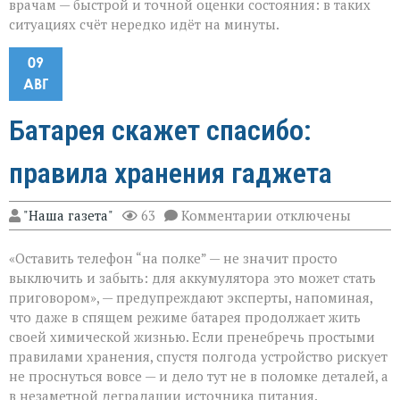
врачам — быстрой и точной оценки состояния: в таких
ситуациях счёт нередко идёт на минуты.
09
АВГ
Батарея скажет спасибо:
правила хранения гаджета
к
"Наша газета"
63
Комментарии
отключены
записи
Батарея
«Оставить телефон “на полке” — не значит просто
скажет
спасибо:
выключить и забыть: для аккумулятора это может стать
правила
приговором», — предупреждают эксперты, напоминая,
хранения
что даже в спящем режиме батарея продолжает жить
гаджета
своей химической жизнью. Если пренебречь простыми
правилами хранения, спустя полгода устройство рискует
не проснуться вовсе — и дело тут не в поломке деталей, а
в незаметной деградации источника питания.