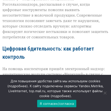
как
Россельхознадзора, рассказывая о случае, когда
система
ловит
цифровые инструменты помогли выявить
нарушения
несоответствие в молочной продукции. Современные
в
технологии позволяют замечать даже те нарушения,
молоке»
которые сложно отследить вручную: алгоритмы
фиксируют логические нестыковки и помогают защитить
потребителя от сомнительных товаров.
Цифровая бдительность: как работает
контроль
На помощь инспекторам пришёл электронный надзор:
аналитические модули системы «Меркурий» в связке с
искусственным интеллектом обрабатывают данные о
Для повышения удобства сайта мы используем cookies
движении сырья и готовой продукции. В этот раз
(
подробнее
). К сайту подключены сервисы Yandex.Metrika,
система обратила внимание на производственный
LiveInternet, top.mail.ru, которые также использует файлы
сертификат, где что‑то не складывалось: объём и
cookie (
подробнее
).
жирность исходного сырья не соответствовали
Я согласен/согласна
характеристикам конечного продукта. Такой