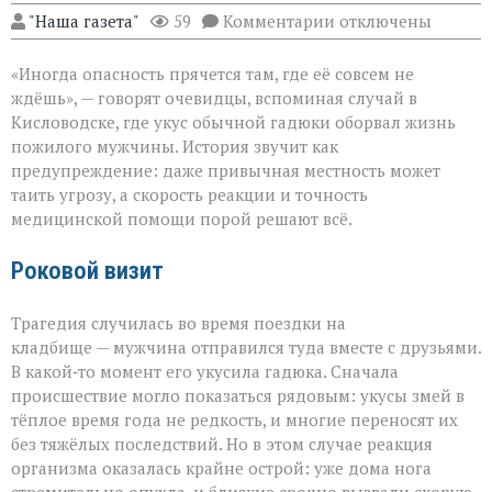
к
"Наша газета"
59
Комментарии
отключены
записи
«Тихий
«Иногда опасность прячется там, где её совсем не
укус:
как
ждёшь», — говорят очевидцы, вспоминая случай в
обычная
Кисловодске, где укус обычной гадюки оборвал жизнь
прогулка
пожилого мужчины. История звучит как
обернулась
трагедией»
предупреждение: даже привычная местность может
таить угрозу, а скорость реакции и точность
медицинской помощи порой решают всё.
Роковой визит
Трагедия случилась во время поездки на
кладбище — мужчина отправился туда вместе с друзьями.
В какой‑то момент его укусила гадюка. Сначала
происшествие могло показаться рядовым: укусы змей в
тёплое время года не редкость, и многие переносят их
без тяжёлых последствий. Но в этом случае реакция
организма оказалась крайне острой: уже дома нога