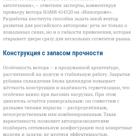
цифр,
автотехники», — отметили эксперты, комментируя
а
премьеру мотора НАМИ‑414320 на «Иннопроме».
ради
возможностей»
Разработка института способна задать иной вектор
развития для российского автопрома: речь не только о
лошадиных силах, но и о гибкости применения, которая
открывает двери сразу для нескольких сегментов рынка.
Конструкция с запасом прочности
Особенность мотора — в продуманной архитектуре,
рассчитанной на долгую и стабильную работу. Закрытая
рубашка охлаждения блока цилиндров повышает
жёсткость конструкции и надёжность герметизации, что
особенно важно при высоких нагрузках. При этом
двигатель остаётся универсальным: он совместим с
разными типами впрыска — распределённым,
непосредственным или комбинированным. Такая
вариативность позволяет автопроизводителям
подбирать оптимальную конфигурацию под конкретные
модели и задачи, не жертвуя эффективностью.