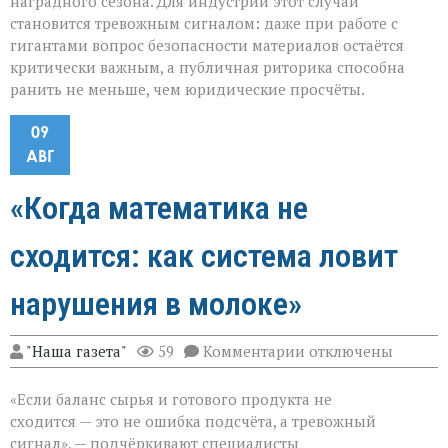
наградного сезона. Для индустрии этот случай
становится тревожным сигналом: даже при работе с
гигантами вопрос безопасности материалов остаётся
критически важным, а публичная риторика способна
ранить не меньше, чем юридические просчёты.
09
АВГ
«Когда математика не
сходится: как система ловит
нарушения в молоке»
к
"Наша газета"
59
Комментарии
отключены
записи
«Когда
«Если баланс сырья и готового продукта не
математика
не
сходится — это не ошибка подсчёта, а тревожный
сходится:
сигнал», — подчёркивают специалисты