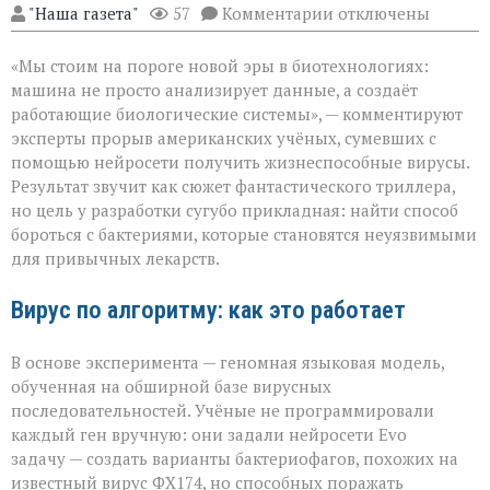
к
"Наша газета"
57
Комментарии
отключены
записи
«ИИ
«Мы стоим на пороге новой эры в биотехнологиях:
научился
писать
машина не просто анализирует данные, а создаёт
вирусы — но
работающие биологические системы», — комментируют
не
эксперты прорыв американских учёных, сумевших с
для
разрушения,
помощью нейросети получить жизнеспособные вирусы.
а
Результат звучит как сюжет фантастического триллера,
для
но цель у разработки сугубо прикладная: найти способ
спасения»
бороться с бактериями, которые становятся неуязвимыми
для привычных лекарств.
Вирус по алгоритму: как это работает
В основе эксперимента — геномная языковая модель,
обученная на обширной базе вирусных
последовательностей. Учёные не программировали
каждый ген вручную: они задали нейросети Evo
задачу — создать варианты бактериофагов, похожих на
известный вирус ФХ174, но способных поражать