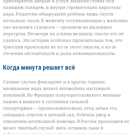
приоткрытой дверью и уснул. Машина стояла под
палящим солнцем, и внутри стремительно нарастала
жара. Родители обнаружили ребёнка лишь спустя
несколько часов. К моменту госпитализации у мальчика
уже начались судороги — организм не выдержал
перегрева. Несмотря на усилия медиков, спасти его не
удалось. Эта история особенно пронзительна тем, что
трагедия произошла не из‑за злого умысла, а из‑за
стечения обстоятельств и доли невнимательности.
Когда минута решает всё
Схожие случаи фиксируют и в других странах:
аномальная жара делает автомобиль настоящей
ловушкой. Во Франции полуторагодовалого малыша
нашли в машине в состоянии сильной
гипертермии — предположительно, отец забыл его,
собираясь отвезти в детский сад. Ребёнок умер в
отделении неотложной помощи. В России произошёл не
менее тяжёлый случай: мать оставила сына в