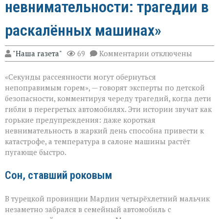
невнимательности: трагедии в
раскалённых машинах»
к
"Наша газета"
69
Комментарии
отключены
записи
«Жара
«Секунды рассеянности могут обернуться
не
прощает
непоправимым горем», — говорят эксперты по детской
невнимательности
безопасности, комментируя череду трагедий, когда дети
трагедии
гибли в перегретых автомобилях. Эти истории звучат как
в
раскалённых
горькие предупреждения: даже короткая
машинах»
невнимательность в жаркий день способна привести к
катастрофе, а температура в салоне машины растёт
пугающе быстро.
Сон, ставший роковым
В турецкой провинции Мардин четырёхлетний мальчик
незаметно забрался в семейный автомобиль с