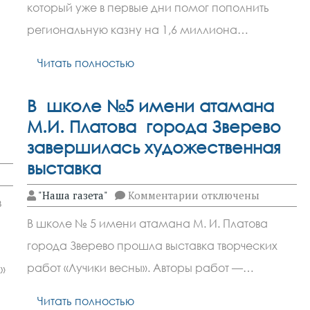
комплекса
который уже в первые дни помог пополнить
фотовидеофиксации
на
региональную казну на 1,6 миллиона…
дорогах
на
Читать полностью
Дону
пополнился
бюджет
В школе №5 имени атамана
М.И. Платова города Зверево
завершилась художественная
выставка
к
"Наша газета"
Комментарии
отключены
в
записи
В
В школе № 5 имени атамана М. И. Платова
школе
№5
города Зверево прошла выставка творческих
имени
атамана
работ «Лучики весны». Авторы работ —…
»
М.И.
Платова
города
Читать полностью