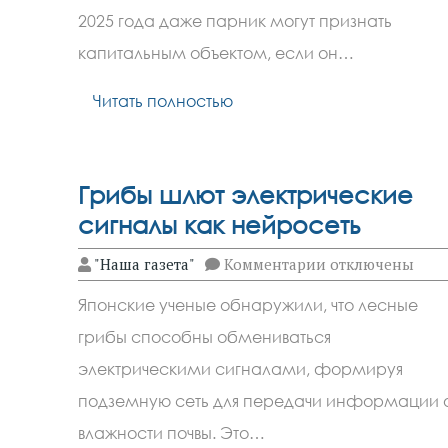
под
2025 года даже парник могут признать
налог
капитальным объектом, если он…
Читать полностью
Грибы шлют электрические
сигналы как нейросеть
к
"Наша газета"
Комментарии
отключены
записи
Грибы
Японские ученые обнаружили, что лесные
шлют
электрические
грибы способны обмениваться
сигналы
как
электрическими сигналами, формируя
нейросеть
подземную сеть для передачи информации 
влажности почвы. Это…