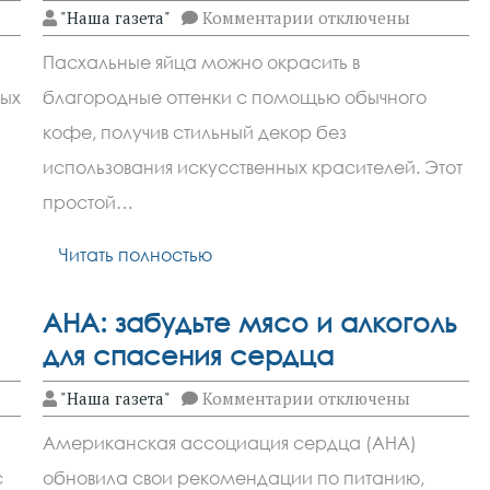
к
"Наша газета"
Комментарии
отключены
записи
Кофе
Пасхальные яйца можно окрасить в
вместо
красителей:
рых
благородные оттенки с помощью обычного
шикарные
пасхальные
кофе, получив стильный декор без
яйца
использования искусственных красителей. Этот
простой…
Читать полностью
AHA: забудьте мясо и алкоголь
для спасения сердца
к
"Наша газета"
Комментарии
отключены
записи
AHA:
Американская ассоциация сердца (AHA)
забудьте
мясо
с
обновила свои рекомендации по питанию,
и