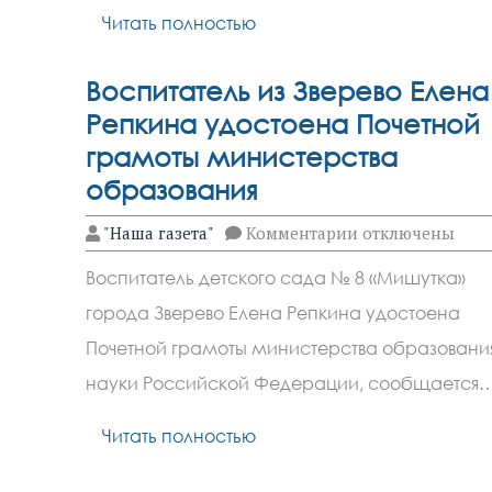
Читать полностью
Воспитатель из Зверево Елен
Репкина удостоена Почетной
грамоты министерства
образования
к
"Наша газета"
Комментарии
отключены
записи
Воспитатель
Воспитатель детского сада № 8 «Мишутка»
из
Зверево
города Зверево Елена Репкина удостоена
Елена
Репкина
Почетной грамоты министерства образовани
удостоена
Почетной
науки Российской Федерации, сообщается
грамоты
министерства
Читать полностью
образования