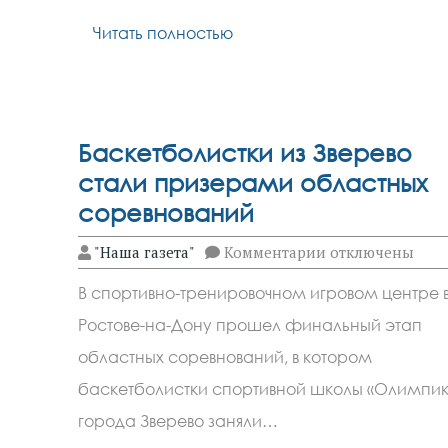
Читать полностью
Баскетболистки из Зверево
стали призерами областных
соревнований
к
"Наша газета"
Комментарии
отключены
записи
Баскетболистки
В спортивно-тренировочном игровом центре 
из
Зверево
Ростове-на-Дону прошел финальный этап
стали
призерами
областных соревнований, в котором
областных
соревнований
баскетболистки спортивной школы «Олимпик
города Зверево заняли…