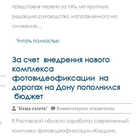
алкоголь
представив первую за пять лет крупную
для
спасения
редакцию руководства, направленного на
сердца
снижение…
Читать полностью
За счет внедрения нового
комплекса
фотовидеофиксации на
дорогах на Дону пополнился
бюджет
к
"Наша газета"
Комментарии
отключены
записи
За
В Ростовской области заработал современный
о
счет
внедрения
комплекс фотовидеофиксации «Кордон»,
нового