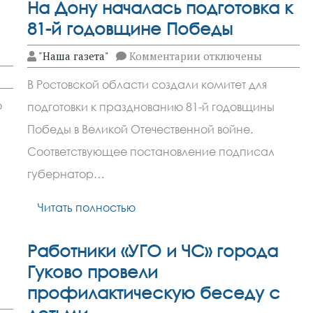
На Дону началась подготовка к
81-й годовщине Победы
к
"Наша газета"
Комментарии
отключены
записи
На
В Ростовской области создали комитет для
Дону
началась
о
подготовки к празднованию 81-й годовщины
подготовка
к
Победы в Великой Отечественной войне.
81-
й
Соответствующее постановление подписал
годовщине
губернатор…
Победы
Читать полностью
Работники «УГО и ЧС» города
Гуково провели
профилактическую беседу с