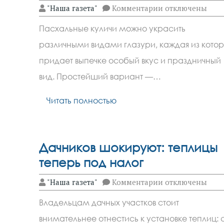
к
"Наша газета"
Комментарии
отключены
записи
5
Пасхальные куличи можно украсить
видов
глазури
различными видами глазури, каждая из кото
для
куличей:
придает выпечке особый вкус и праздничный
от
белковой
вид. Простейший вариант —…
до
шоколадной
Читать полностью
Дачников шокируют: теплицы
теперь под налог
к
"Наша газета"
Комментарии
отключены
записи
Дачников
Владельцам дачных участков стоит
шокируют:
теплицы
внимательнее отнестись к установке теплиц: 
теперь