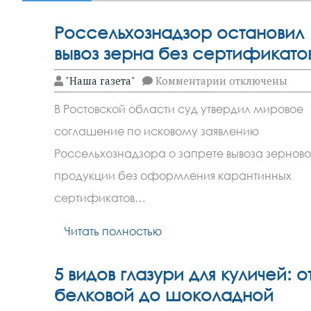
Россельхознадзор остановил
вывоз зерна без сертификато
к
"Наша газета"
Комментарии
отключены
записи
Россельхознадз
В Ростовской области суд утвердил мировое
остановил
вывоз
соглашение по исковому заявлению
зерна
без
Россельхознадзора о запрете вывоза зернов
сертификатов
продукции без оформления карантинных
сертификатов…
Читать полностью
5 видов глазури для куличей: о
белковой до шоколадной