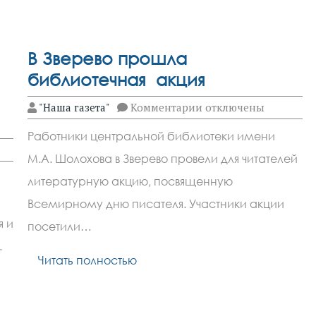
Зверево
завершилась
художественная
выставка
а
В Зверево прошла
библиотечная акция
к
"Наша газета"
Комментарии
отключены
записи
В
Работники центральной библиотеки имени
Зверево
прошла
М.А. Шолохова в Зверево провели для читателей
библиотечная
акция
литературную акцию, посвященную
Всемирному дню писателя. Участники акции
я и
посетили…
…
Читать полностью