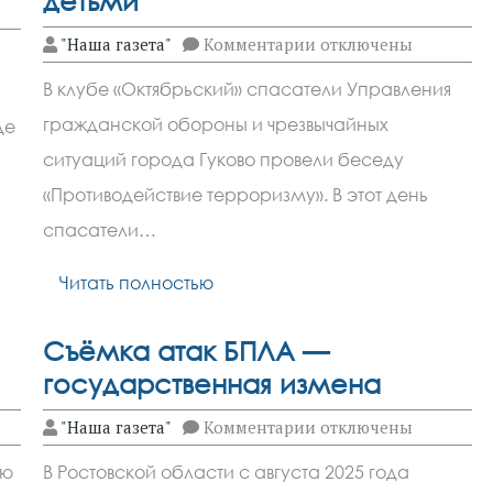
детьми
к
"Наша газета"
Комментарии
отключены
записи
Работники
В клубе «Октябрьский» спасатели Управления
«УГО
и
гражданской обороны и чрезвычайных
де
ЧС»
города
ситуаций города Гуково провели беседу
Гуково
провели
«Противодействие терроризму». В этот день
профилактическую
спасатели…
беседу
с
детьми
Читать полностью
Съёмка атак БПЛА —
государственная измена
к
"Наша газета"
Комментарии
отключены
записи
Съёмка
ую
В Ростовской области с августа 2025 года
атак