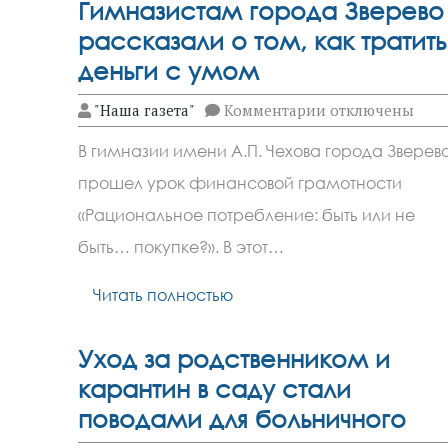
Гимназистам города Зверево
рассказали о том, как тратить
деньги с умом
к
"Наша газета"
Комментарии
отключены
записи
Гимназистам
В гимназии имени А.П. Чехова города Зверев
города
Зверево
прошел урок финансовой грамотности
рассказали
о
«Рациональное потребление: быть или не
том,
как
быть… покупке?». В этот…
тратить
деньги
Читать полностью
с
умом
Уход за родственником и
карантин в саду стали
поводами для больничного