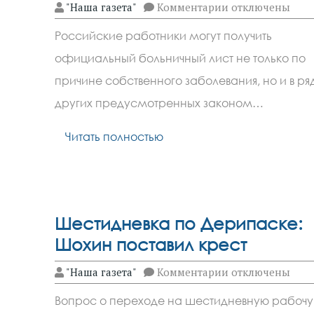
к
"Наша газета"
Комментарии
отключены
записи
Уход
Российские работники могут получить
за
родственником
официальный больничный лист не только по
и
карантин
причине собственного заболевания, но и в ря
в
саду
других предусмотренных законом…
стали
поводами
Читать полностью
для
больничного
Шестидневка по Дерипаске:
Шохин поставил крест
к
"Наша газета"
Комментарии
отключены
записи
Шестидневка
Вопрос о переходе на шестидневную рабоч
по