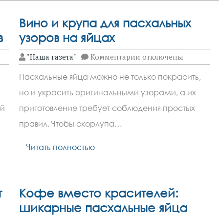
Вино и крупа для пасхальных
в
узоров на яйцах
к
"Наша газета"
Комментарии
отключены
записи
ор
Вино
Пасхальные яйца можно не только покрасить,
и
крупа
но и украсить оригинальными узорами, а их
для
пасхальных
ой
приготовление требует соблюдения простых
узоров
на
правил. Чтобы скорлупа…
яйцах
Читать полностью
т
Кофе вместо красителей:
шикарные пасхальные яйца