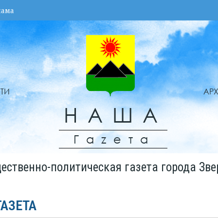
лама
ТИ
АР
НАША
Гаzета
ественно-политическая газета города Зве
ГАЗЕТА