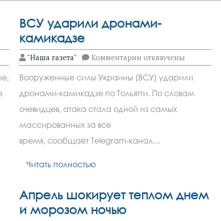
ВСУ ударили дронами-
камикадзе
к
"Наша газета"
Комментарии
отключены
записи
ВСУ
ие,
Вооруженные силы Украины (ВСУ) ударили
ударили
дронами-
е
дронами-камикадзе по Тольятти. По словам
камикадзе
очевидцев, атака стала одной из самых
массированных за все
время, сообщает Telegram-канал…
Читать полностью
Апрель шокирует теплом днем
и морозом ночью