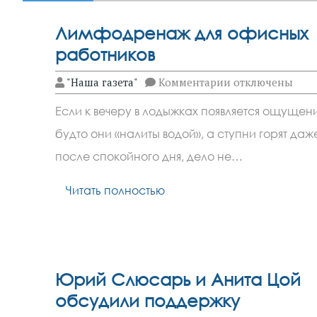
Лимфодренаж для офисных
работников
к
"Наша газета"
Комментарии
отключены
записи
Лимфодренаж
Если к вечеру в лодыжках появляется ощущен
для
офисных
будто они «налиты водой», а ступни горят даж
работников
после спокойного дня, дело не…
Читать полностью
Юрий Слюсарь и Анита Цой
обсудили поддержку