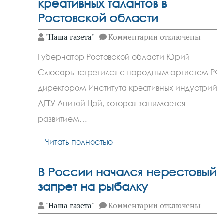
креативных талантов в
Ростовской области
к
"Наша газета"
Комментарии
отключены
записи
Юрий
Губернатор Ростовской области Юрий
Слюсарь
и
Слюсарь встретился с народным артистом Р
Анита
Цой
директором Института креативных индустрий
обсудили
поддержку
ДГТУ Анитой Цой, которая занимается
креативных
развитием…
талантов
в
Ростовской
Читать полностью
области
В России начался нерестовый
запрет на рыбалку
к
"Наша газета"
Комментарии
отключены
записи