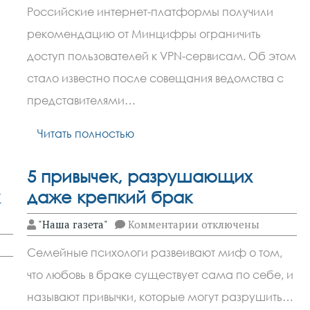
Минцифры
Российские интернет-платформы получили
бьёт
по
рекомендацию от Минцифры ограничить
VPN:
блокировка
доступ пользователей к VPN-сервисам. Об этом
с
15
стало известно после совещания ведомства с
апреля
представителями…
Читать полностью
5 привычек, разрушающих
даже крепкий брак
к
"Наша газета"
Комментарии
отключены
записи
5
Семейные психологи развеивают миф о том,
привычек,
разрушающих
что любовь в браке существует сама по себе, и
даже
крепкий
называют привычки, которые могут разрушить…
брак