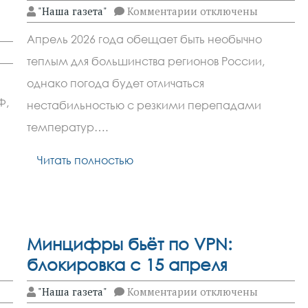
к
"Наша газета"
Комментарии
отключены
записи
Апрель
Апрель 2026 года обещает быть необычно
шокирует
теплом
теплым для большинства регионов России,
днем
и
однако погода будет отличаться
морозом
Ф,
ночью
нестабильностью с резкими перепадами
температур….
Читать полностью
Минцифры бьёт по VPN:
блокировка с 15 апреля
к
"Наша газета"
Комментарии
отключены
записи