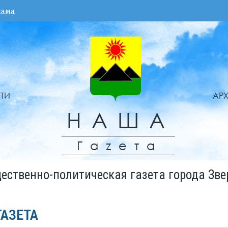
лама
ТИ
АР
НАША
Гаzета
ественно-политическая газета города Зве
ГАЗЕТА