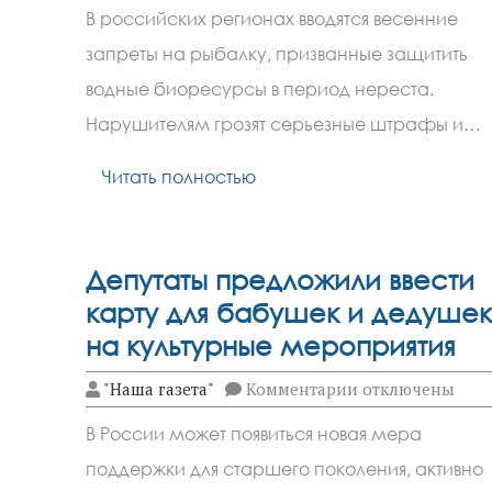
В
В российских регионах вводятся весенние
России
начался
запреты на рыбалку, призванные защитить
нерестовый
запрет
водные биоресурсы в период нереста.
на
рыбалку
Нарушителям грозят серьезные штрафы и…
Читать полностью
Депутаты предложили ввести
карту для бабушек и дедушек
на культурные мероприятия
к
"Наша газета"
Комментарии
отключены
записи
Депутаты
В России может появиться новая мера
предложили
ввести
поддержки для старшего поколения, активно
карту