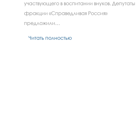
для
участвующего в воспитании внуков. Депутаты
бабушек
и
фракции «Справедливая Россия»
дедушек
предложили…
на
культурные
мероприятия
Читать полностью