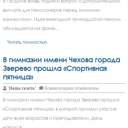
В Госдуме вновь подняли вопрос о дополнительной
Госдуме
вновь
выплате для пенсионеров перед зимними
подняли
вопрос
каникулами. Идея ежегодной тринадцатой пенсии
о
дополнительной
обсуждается на фоне…
выплате
для
Читать полностью
пенсионеров
В гимназии имени Чехова города
Зверево прошла «Спортивная
пятница»
к
"Наша газета"
Комментарии
отключены
записи
В
В гимназии имени Чехова города Зверево прошла
гимназии
имени
«Спортивная пятница», в которой приняли участие
Чехова
города
дети всех возрастов и преподаватели. День
Зверево
прошла
начался…