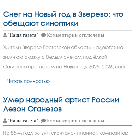
Снег на Новый год в Зверево: что
обещают синоптики
к
"Наша газета"
Комментарии
отключены
записи
Снег
Жители Зверево Ростовской области надеются на
на
Новый
зимнюю сказку с белым снегом под ёлкой.
год
в
Согласно прогнозам на Новый год 2025–2026, снег…
Зверево:
что
обещают
Читать полностью
синоптики
Умер народный артист России
Левон Оганезов
к
"Наша газета"
Комментарии
отключены
записи
Умер
На 85-м году жизни скончался пианист, композитор