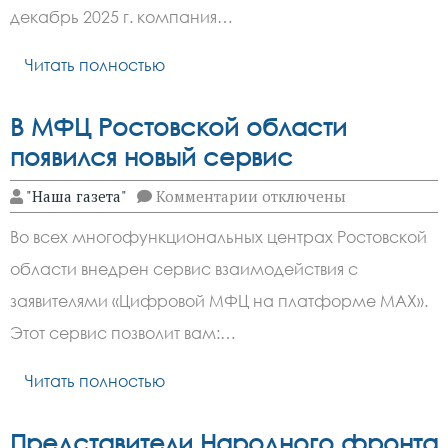
и
декабрь 2025 г. компания…
социальных
выплат
Читать полностью
в
новогодние
праздники
В МФЦ Ростовской области
появился новый сервис
к
"Наша газета"
Комментарии
отключены
записи
В
Во всех многофункциональных центрах Ростовской
МФЦ
Ростовской
области внедрен сервис взаимодействия с
области
появился
заявителями «Цифровой МФЦ на платформе МАХ».
новый
сервис
Этот сервис позволит вам:…
Читать полностью
Представители Народного фронта