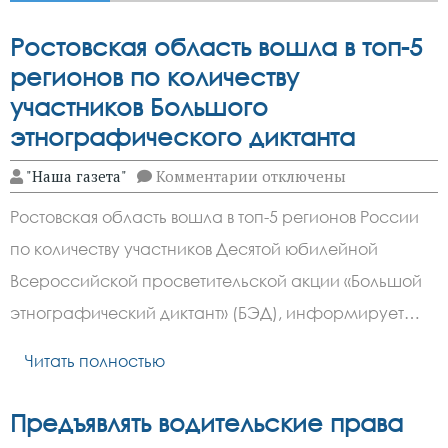
Ростовская область вошла в топ-5
регионов по количеству
участников Большого
этнографического диктанта
к
"Наша газета"
Комментарии
отключены
записи
Ростовская
Ростовская область вошла в топ-5 регионов России
область
вошла
по количеству участников Десятой юбилейной
в
топ-5
Всероссийской просветительской акции «Большой
регионов
по
этнографический диктант» (БЭД), информирует…
количеству
участников
Читать полностью
Большого
этнографического
диктанта
Предъявлять водительские права