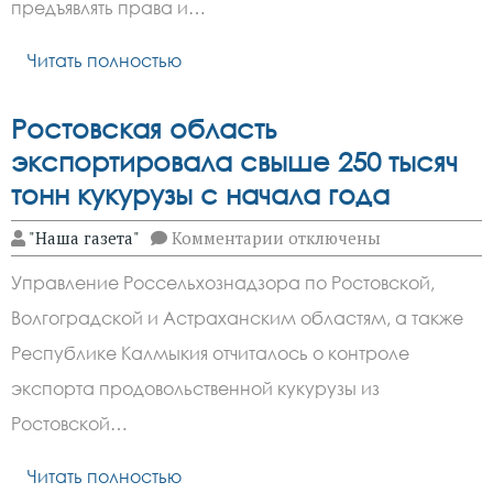
смартфоне
предъявлять права и…
Читать полностью
Ростовская область
экспортировала свыше 250 тысяч
тонн кукурузы с начала года
к
"Наша газета"
Комментарии
отключены
записи
Ростовская
Управление Россельхознадзора по Ростовской,
область
экспортировала
Волгоградской и Астраханским областям, а также
свыше
250
Республике Калмыкия отчиталось о контроле
тысяч
тонн
экспорта продовольственной кукурузы из
кукурузы
Ростовской…
с
начала
года
Читать полностью