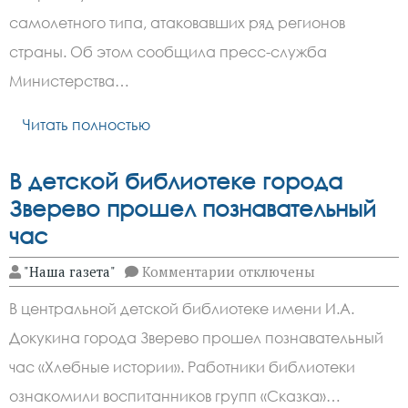
об
уничтожении
самолетного типа, атаковавших ряд регионов
130
беспилотников
страны. Об этом сообщила пресс-служба
за
Министерства…
ночь
Читать полностью
В детской библиотеке города
Зверево прошел познавательный
час
к
"Наша газета"
Комментарии
отключены
записи
В
В центральной детской библиотеке имени И.А.
детской
библиотеке
Докукина города Зверево прошел познавательный
города
Зверево
час «Хлебные истории». Работники библиотеки
прошел
познавательный
ознакомили воспитанников групп «Сказка»…