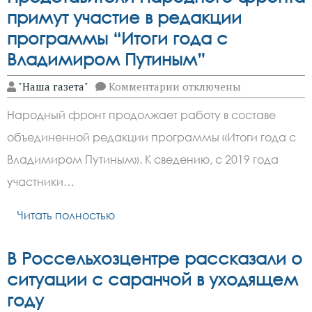
примут участие в редакции
программы “Итоги года с
Владимиром Путиным”
к
"Наша газета"
Комментарии
отключены
записи
Представители
Народный фронт продолжает работу в составе
Народного
фронта
объединенной редакции программы «Итоги года с
примут
участие
Владимиром Путиным». К сведению, с 2019 года
в
редакции
участники…
программы
“Итоги
Читать полностью
года
с
Владимиром
Путиным”
В Россельхозцентре рассказали о
ситуации с саранчой в уходящем
году