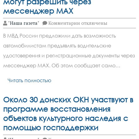
могут разрешить через
мессенджер МАХ
к
"Наша газета"
Комментарии
отключены
записи
Предъявлять
В МВД России предложили дать возможность
водительские
права
автомобилистам предъявлять водительские
могут
разрешить
удостоверения и регистрационные документы через
через
мессенджер
мессенджер МАХ. Об этом сообщает само…
МАХ
Читать полностью
Около 30 донских ОКН участвуют в
программе восстановления
объектов культурного наследия с
помощью господдержки