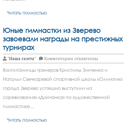
«Спортивная
пятница»
Читать полностью
Юные гимнастки из Зверево
завоевали награды на престижных
турнирах
к
"Наша газета"
Комментарии
отключены
записи
Юные
Воспитанницы тренеров Кристины Зинченко и
гимнастки
из
Натальи Свечкаревой спортивной школы «Олимпик»
Зверево
завоевали
города Зверево успешно выступили на
награды
на
соревнованиях «Дончанка» по художественной
престижных
гимнастике…
турнирах
Читать полностью