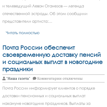
народный
артист
и телеведущий Левон Оганезов — легенда
России
Левон
отечественной эстрады. Об этом сообщили
Оганезов
представители артиста:…
Читать полностью
Почта России обеспечит
своевременную доставку пенсий
и социальных выплат в новогодние
праздники
к
"Наша газета"
Комментарии
отключены
записи
Почта
Почта России информирует клиентов о порядке
России
обеспечит
доставки пенсионных и социальных выплат
своевременную
доставку
накануне новогодних праздников. Выплаты за
пенсий