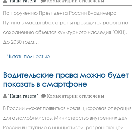
к
"Наша газета"
Комментарии
отключены
записи
Около
По поручению Президента России Владимира
30
донских
Путина в масштабах страны проводится работа по
ОКН
участвуют
сохранению объектов культурного наследия (ОКН).
в
программе
До 2030 года…
восстановления
объектов
Читать полностью
культурного
наследия
с
помощью
Водительские права можно будет
господдержки
показать в смартфоне
к
"Наша газета"
Комментарии
отключены
записи
Водительские
В России может появиться новая цифровая операция
права
можно
для автомобилистов. Министерство внутренних дел
будет
показать
России выступило с инициативой, разрешающей
в