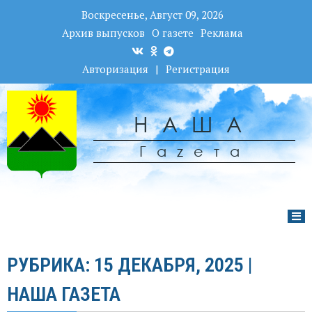
Воскресенье, Август 09, 2026
Архив выпусков
О газете
Реклама
Авторизация
|
Регистрация
НАША
Гаzета
РУБРИКА: 15 ДЕКАБРЯ, 2025 |
НАША ГАЗЕТА