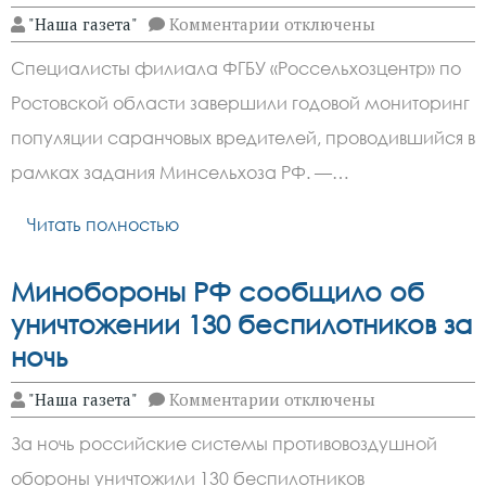
к
"Наша газета"
Комментарии
отключены
записи
В
Специалисты филиала ФГБУ «Россельхозцентр» по
Россельхозцентре
рассказали
Ростовской области завершили годовой мониторинг
о
ситуации
популяции саранчовых вредителей, проводившийся в
с
саранчой
рамках задания Минсельхоза РФ. —…
в
уходящем
Читать полностью
году
Минобороны РФ сообщило об
уничтожении 130 беспилотников за
ночь
к
"Наша газета"
Комментарии
отключены
записи
Минобороны
За ночь российские системы противовоздушной
РФ
сообщило
обороны уничтожили 130 беспилотников