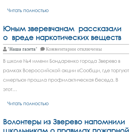
час
Читать полностью
Юным зверевчанам рассказали
о вреде наркотических веществ
к
"Наша газета"
Комментарии
отключены
записи
Юным
В школе №4 имени Бондаренко города Зверево в
зверевчанам
рассказали
рамках Всероссийской акции «Сообщи, где торгуют
о
вреде
смертью» прошла профилактическая беседа. В
наркотических
веществ
этот…
Читать полностью
Волонтеры из Зверево напомнили
школьникам о правилах пожарной