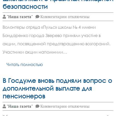
безопасности
к
"Наша газета"
Комментарии
отключены
записи
Волонтеры
Волонтеры отряда «Пульс» школы № 4 имени
из
Зверево
Бондаренко города Зверево приняли участие в
напомнили
школьникам
акции, посвященной предотвращению возгораний.
о
правилах
Участники акции напомнили…
пожарной
безопасности
Читать полностью
В Госдуме вновь подняли вопрос о
дополнительной выплате для
пенсионеров
к
"Наша газета"
Комментарии
отключены
записи
В