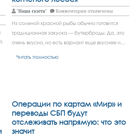
к
"Наша газета"
Комментарии
отключены
записи
Закуска
Из соленой красной рыбы обычно готовится
из соленого
или
я
традиционная закуска — бутерброды. Да, это
копченого
лосося
й
очень вкусно, но есть вариант еще вкуснее и…
Читать полностью
Операции по картам «Мир» и
переводы СБП будут
отслеживать напрямую: что это
и
значит