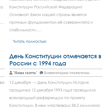
Ростовской
области
ла
Конституции Российской Федерации!
поздравили
жителей
Основной Закон нашей страны является
с
Днём
ь…
прочным фундаментом её суверенитета и
Конституции
стабильности….
Читать полностью
День Конституции отмечается в
России с 1994 года
к
"Наша газета"
Комментарии
отключены
записи
День
ва
12 декабря — День Конституции История
Конституции
отмечается
праздника 12 декабря 1993 года проводился
в
России
всенародный референдум по проекту
с
1994
Конституции. В нем участвовало 58,2 миллиона