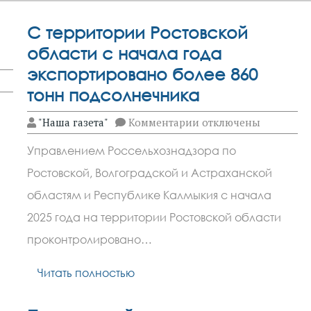
С территории Ростовской
области с начала года
экспортировано более 860
тонн подсолнечника
к
"Наша газета"
Комментарии
отключены
записи
С
й»
Управлением Россельхознадзора по
территории
Ростовской
Ростовской, Волгоградской и Астраханской
области
с
областям и Республике Калмыкия с начала
начала
года
2025 года на территории Ростовской области
экспортировано
проконтролировано…
более
860
тонн
Читать полностью
подсолнечника