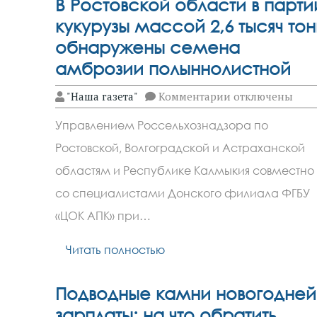
В Ростовской области в парти
кукурузы массой 2,6 тысяч тон
обнаружены семена
амброзии полыннолистной
к
"Наша газета"
Комментарии
отключены
записи
В
Управлением Россельхознадзора по
Ростовской
области
Ростовской, Волгоградской и Астраханской
в
партии
областям и Республике Калмыкия совместно
кукурузы
массой
со специалистами Донского филиала ФГБУ
2,6
«ЦОК АПК» при…
тысяч
тонн
обнаружены
Читать полностью
семена
амброзии
полыннолистно
Подводные камни новогодней
зарплаты: на что обратить