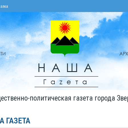
лама
ТИ
АР
НАША
Гаzета
ественно-политическая газета города Зве
А ГАЗЕТА