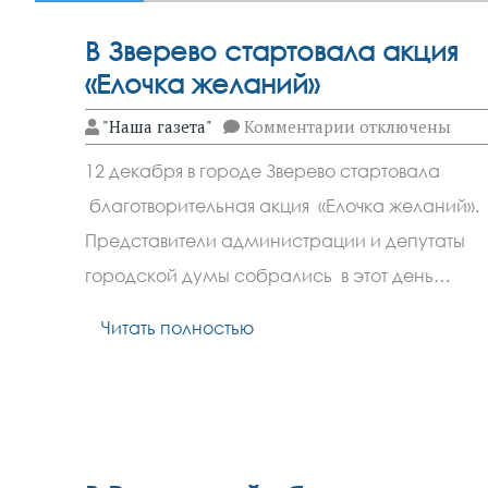
В Зверево стартовала акция
«Елочка желаний»
к
"Наша газета"
Комментарии
отключены
записи
В
12 декабря в городе Зверево стартовала
Зверево
стартовала
благотворительная акция «Елочка желаний».
акция
«Елочка желани
Представители администрации и депутаты
городской думы собрались в этот день…
Читать полностью