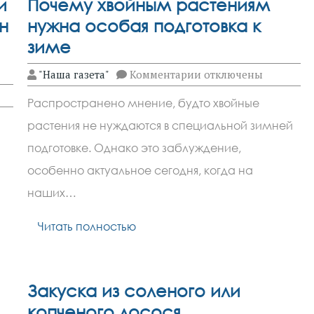
и
Почему хвойным растениям
н
нужна особая подготовка к
зиме
к
"Наша газета"
Комментарии
отключены
записи
Почему
Распространено мнение, будто хвойные
хвойным
растениям
растения не нуждаются в специальной зимней
нужна
особая
подготовке. Однако это заблуждение,
подготовка
к
особенно актуальное сегодня, когда на
зиме
наших…
Читать полностью
й
Закуска из соленого или
копченого лосося