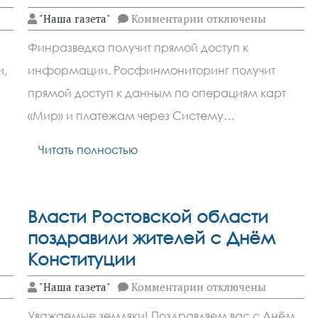
к
"Наша газета"
Комментарии
отключены
записи
Операции
Финразведка получит прямой доступ к
по
картам
и,
информации. Росфинмониторинг получит
«Мир»
и
прямой доступ к данным по операциям карт
переводы
СБП
«Мир» и платежам через Систему…
будут
отслеживать
Читать полностью
напрямую:
что
это
значит
Власти Ростовской области
поздравили жителей с Днём
Конституции
к
"Наша газета"
Комментарии
отключены
записи
Власти
Уважаемые земляки! Поздравляем вас с Днём