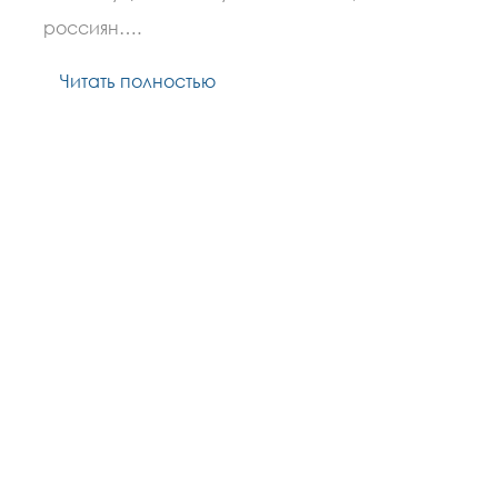
года
россиян….
Читать полностью