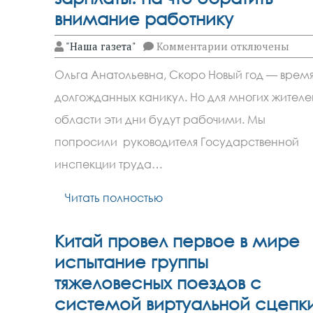
внимание работнику
к
"Наша газета"
Комментарии
отключены
записи
Подводные
Ольга Анатольевна, Cкоро Новый год — врем
камни
новогодней
долгожданных каникул. Но для многих жителе
зарплаты:
на
области эти дни будут рабочими. Мы
что
обратить
попросили руководителя Государственной
внимание
инспекции труда…
работнику
Читать полностью
Китай провел первое в мире
испытание группы
тяжеловесных поездов с
системой виртуальной сцепк