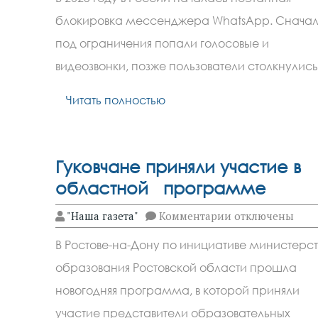
чем
связана
блокировка мессенджера WhatsApp. Снача
блокировка
WhatsApp
под ограничения попали голосовые и
в
России
видеозвонки, позже пользователи столкнулис
и
заработает
Читать полностью
ли
он
в
2026
году
Гуковчане приняли участие в
областной программе
к
"Наша газета"
Комментарии
отключены
записи
Гуковчане
В Ростове-на-Дону по инициативе министерст
приняли
участие
образования Ростовской области прошла
в
областной
новогодняя программа, в которой приняли
программе
участие представители образовательных