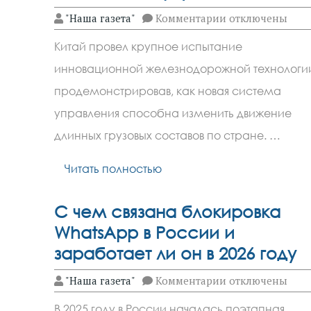
к
"Наша газета"
Комментарии
отключены
записи
Китай
Китай провел крупное испытание
провел
первое
инновационной железнодорожной технологи
в
мире
продемонстрировав, как новая система
испытание
группы
управления способна изменить движение
тяжеловесных
длинных грузовых составов по стране. …
поездов
с
системой
Читать полностью
виртуальной
сцепки
С чем связана блокировка
WhatsApp в России и
заработает ли он в 2026 году
к
"Наша газета"
Комментарии
отключены
записи
С
В 2025 году в России началась поэтапная