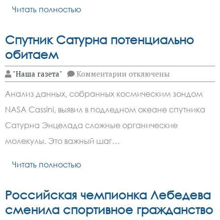
спасают
сад
Читать полностью
лучше
любого
фунгицида
Спутник Сатурна потенциально
обитаем
к
"Наша газета"
Комментарии
отключены
записи
Спутник
Анализ данных, собранных космическим зондом
Сатурна
потенциально
NASA Cassini, выявил в подледном океане спутника
обитаем
Сатурна Энцелада сложные органические
молекулы. Это важный шаг…
Читать полностью
Российская чемпионка Лебедева
сменила спортивное гражданство