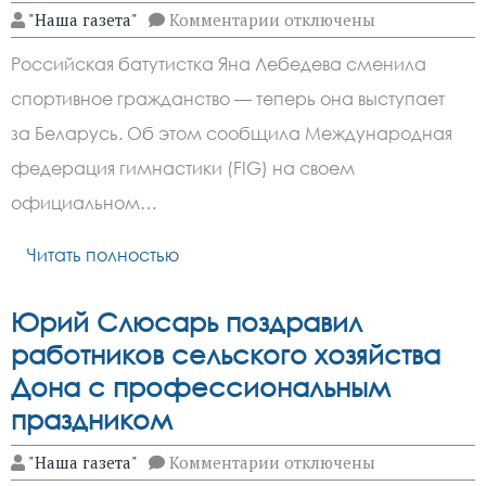
к
"Наша газета"
Комментарии
отключены
записи
Российская
Российская батутистка Яна Лебедева сменила
чемпионка
Лебедева
спортивное гражданство — теперь она выступает
сменила
спортивное
за Беларусь. Об этом сообщила Международная
гражданство
федерация гимнастики (FIG) на своем
официальном…
Читать полностью
Юрий Слюсарь поздравил
работников сельского хозяйства
Дона с профессиональным
праздником
к
"Наша газета"
Комментарии
отключены
записи