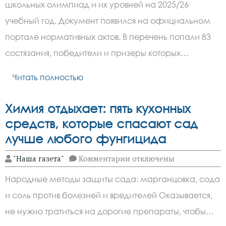
перечень
школьных олимпиад и их уровней на 2025/26
олимпиад
школьников
учебный год. Документ появился на официальном
на 2025/26
учебный
портале нормативных актов. В перечень попали 83
год
состязания, победители и призеры которых…
Читать полностью
Химия отдыхает: пять кухонных
средств, которые спасают сад
лучше любого фунгицида
к
"Наша газета"
Комментарии
отключены
записи
Химия
Народные методы защиты сада: марганцовка, сода
отдыхает:
пять
и соль против болезней и вредителей Оказывается,
кухонных
средств,
не нужно тратиться на дорогие препараты, чтобы…
которые