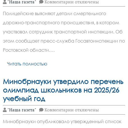
к
"Наша газета"
Комментарии
отключены
записи
В
Полицейские выясняют детали смертельного
Ростовской
области
дорожно-транспортного происшествия, в котором
насмерть
сбили
участвовал сотрудник транспортной инспекции. Об
сотрудника
транспортной
этом сообщает пресс-служба Госавтоинспекции по
инспекции
Ростовской области….
Читать полностью
Минобрнауки утвердило перечень
олимпиад школьников на 2025/26
учебный год
к
"Наша газета"
Комментарии
отключены
записи
Минобрнауки
Минобрнауки опубликовало утвержденный список
утвердило