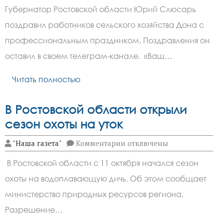
Юрий
Губернатор Ростовской области Юрий Слюсарь
Слюсарь
поздравил
поздравил работников сельского хозяйства Дона с
работников
сельского
профессиональным праздником. Поздравления он
хозяйства
Дона
оставил в своем телеграм-канале. «Ваш…
с
профессиональным
Читать полностью
праздником
В Ростовской области открыли
сезон охоты на уток
к
"Наша газета"
Комментарии
отключены
записи
В
В Ростовской области с 11 октября начался сезон
Ростовской
области
охоты на водоплавающую дичь. Об этом сообщает
открыли
сезон
министерство природных ресурсов региона.
охоты
на
Разрешение…
уток