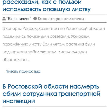
рассказали, как с пользой
использовать опавшую листву
к
"Наша газета"
Комментарии
отключены
записи
Дачникам
Эксперты Россельхозцентра по Ростовской области
Ростовской
области
поделились полезными советами. Убираем
рассказали,
как
поражённую листву Если летом растения были
с
пользой
подвержены заболеваниям, листья следует
использовать
обязательно…
опавшую
листву
Читать полностью
В Ростовской области насмерть
сбили сотрудника транспортной
инспекции