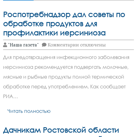
Роспотребнадзор дал советы по
обработке продуктов для
профилактики иерсиниоза
к
"Наша газета"
Комментарии
отключены
записи
Роспотребнадзор
Для предотвращения инфекционного заболевания
дал
советы
иерсиниоза рекомендуется подвергать молочные,
по
обработке
мясные и рыбные продукты полной термической
продуктов
для
обработке перед употреблением. Как сообщает
профилактики
РИА…
иерсиниоза
Читать полностью
Дачникам Ростовской области