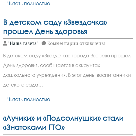
Читать полностью
В детском саду «Звездочка»
прошел День здоровья
к
"Наша газета"
Комментарии
отключены
записи
В
В детском саду «Звездочка» города Зверево прошел
детском
саду
День здоровья, сообщается в аккаунтах
«Звездочка»
прошел
дошкольного учреждения. В этот день воспитанники
День
здоровья
детского сада…
Читать полностью
«Лучики» и «Подсолнушки» стали
«Знатоками ГТО»