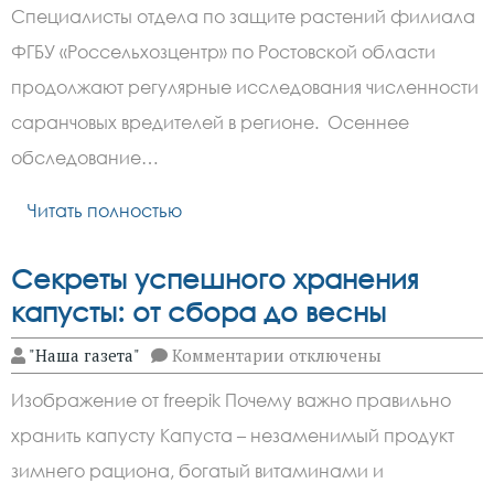
В
Специалисты отдела по защите растений филиала
донских
хозяйствах
ФГБУ «Россельхозцентр» по Ростовской области
продолжают
мониторинг
продолжают регулярные исследования численности
саранчовых
саранчовых вредителей в регионе. Осеннее
обследование…
Читать полностью
Секреты успешного хранения
капусты: от сбора до весны
к
"Наша газета"
Комментарии
отключены
записи
Секреты
Изображение от freepik Почему важно правильно
успешного
хранения
хранить капусту Капуста – незаменимый продукт
капусты:
от
зимнего рациона, богатый витаминами и
сбора