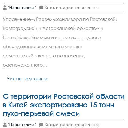
к
"Наша газета"
Комментарии
отключены
записи
В
Управлением Россельхознадзора по Ростовской,
Ростовской
области
Волгоградской и Астраханской областям и
собственник
допустил
Республике Калмыкия в рамках выездного
захламление
сельхозугодий
обследования земельного участка
отходами
сельскохозяйственного назначения,
потребления
расположенного…
Читать полностью
С территории Ростовской области
в Китай экспортировано 15 тонн
пухо-перьевой смеси
к
"Наша газета"
Комментарии
отключены