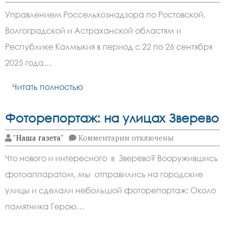
записи
С
Управлением Россельхознадзора по Ростовской,
территории
Ростовской
Волгоградской и Астраханской областям и
области
в
Республике Калмыкия в период с 22 по 26 сентября
Китай
экспортировано
2025 года…
15
тонн
Читать полностью
пухо-
перьевой
смеси
Фоторепортаж: на улицах Зверево
к
"Наша газета"
Комментарии
отключены
записи
Фоторепортаж:
Что нового и интересного в Зверево? Вооружившись
на
улицах
фотоаппаратом, мы отправились на городские
Зверево
улицы и сделали небольшой фоторепортаж: Около
памятника Герою…