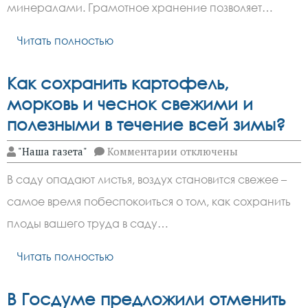
до
минералами. Грамотное хранение позволяет…
весны
Читать полностью
Как сохранить картофель,
морковь и чеснок свежими и
полезными в течение всей зимы?
к
"Наша газета"
Комментарии
отключены
записи
Как
В саду опадают листья, воздух становится свежее –
сохранить
картофель,
самое время побеспокоиться о том, как сохранить
морковь
и
плоды вашего труда в саду…
чеснок
свежими
и
Читать полностью
полезными
в
течение
В Госдуме предложили отменить
всей