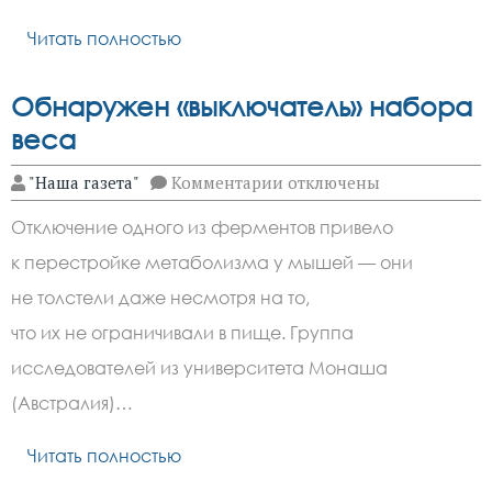
совершают
9
Читать полностью
из
10
прохожих
Обнаружен «выключатель» набора
веса
к
"Наша газета"
Комментарии
отключены
записи
Обнаружен
Отключение одного из ферментов привело
«выключатель»
набора
к перестройке метаболизма у мышей — они
веса
не толстели даже несмотря на то,
что их не ограничивали в пище. Группа
исследователей из университета Монаша
(Австралия)…
Читать полностью