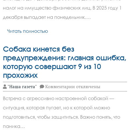
налоги
нужно
налог на имущество физических лиц. В 2025 году 1
уплатить
до
декабря выпадает на понедельник….
1
декабря
Читать полностью
Собака кинется без
предупреждения: главная ошибка,
которую совершают 9 из 10
прохожих
к
"Наша газета"
Комментарии
отключены
записи
Собака
Встреча с агрессивно настроенной собакой —
кинется
без
ситуация, которая пугает, но к которой можно
предупреждения:
главная
подготовиться, чтобы защититься. Важно понять, что
ошибка,
которую
паника…