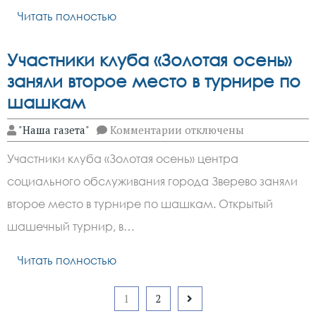
со
Читать полностью
зверевчан
без
решения
суда
Участники клуба «Золотая осень»
заняли второе место в турнире по
шашкам
к
"Наша газета"
Комментарии
отключены
записи
Участники
Участники клуба «Золотая осень» центра
клуба
«Золотая
социального обслуживания города Зверево заняли
осень»
заняли
второе место в турнире по шашкам. Открытый
второе
место
шашечный турнир, в…
в
турнире
Читать полностью
по
шашкам
Пагинация
1
2