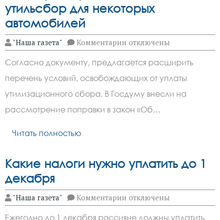
зимы?
утильсбор для некоторых
автомобилей
к
"Наша газета"
Комментарии
отключены
записи
В
Согласно документу, предлагается расширить
Госдуме
предложили
перечень условий, освобождающих от уплаты
отменить
утильсбор
утилизационного сбора. В Госдуму внесли на
для
некоторых
рассмотрение поправки в закон «Об…
автомобилей
Читать полностью
Какие налоги нужно уплатить до 1
декабря
к
"Наша газета"
Комментарии
отключены
записи
Какие
Ежегодно до 1 декабря россияне должны уплатить