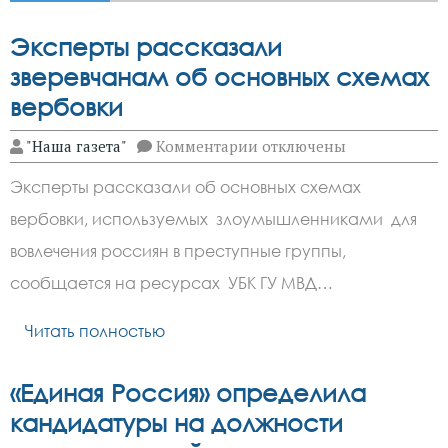
Эксперты рассказали
зверевчанам об основных схемах
вербовки
к
"Наша газета"
Комментарии
отключены
записи
Эксперты
Эксперты рассказали об основных схемах
рассказали
зверевчанам
вербовки, используемых злоумышленниками для
об
основных
вовлечения россиян в преступные группы,
схемах
вербовки
сообщается на ресурсах УБК ГУ МВД…
Читать полностью
«Единая Россия» определила
кандидатуры на должности