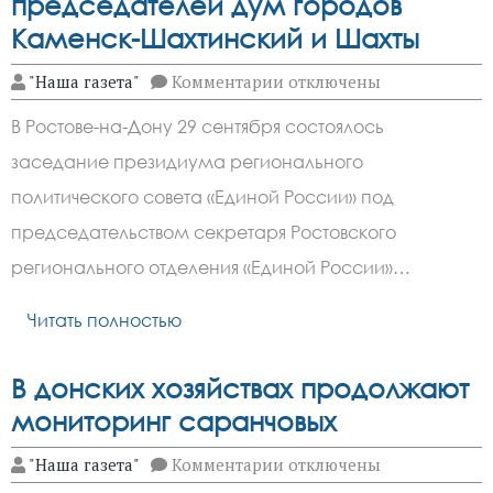
председателей дум городов
Каменск-Шахтинский и Шахты
к
"Наша газета"
Комментарии
отключены
записи
«Единая
В Ростове-на-Дону 29 сентября состоялось
Россия»
определила
заседание президиума регионального
кандидатуры
на
политического совета «Единой России» под
должности
председателей
председательством секретаря Ростовского
дум
регионального отделения «Единой России»…
городов
Каменск-
Шахтинский
Читать полностью
и
Шахты
В донских хозяйствах продолжают
мониторинг саранчовых
к
"Наша газета"
Комментарии
отключены
записи