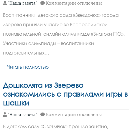
к
"Наша газета"
Комментарии
отключены
записи
«Лучики»
Воспитанники детского сада «Звездочка» города
и
«Подсолнушки»
Зверево приняли участие во Всероссийской
стали
«Знатоками
познавательной онлайн олимпиаде «Знатоки ГТО».
ГТО»
Участники олимпиады – воспитанники
подготовительных…
Читать полностью
Дошколята из Зверево
ознакомились с правилами игры в
шашки
к
"Наша газета"
Комментарии
отключены
записи
Дошколята
В детском салу «Светлячок» прошло занятие,
из