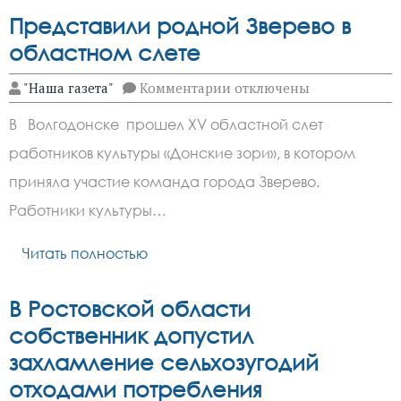
Представили родной Зверево в
областном слете
к
"Наша газета"
Комментарии
отключены
записи
Представили
В Волгодонске прошел XV областной слет
родной
Зверево
работников культуры «Донские зори», в котором
в
областном
приняла участие команда города Зверево.
слете
Работники культуры…
Читать полностью
В Ростовской области
собственник допустил
захламление сельхозугодий
отходами потребления