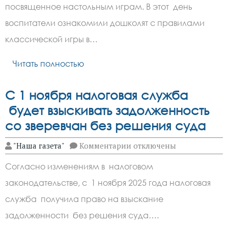
Зверево
посвященное настольным играм. В этот день
ознакомились
с
воспитатели ознакомили дошколят с правилами
правилами
игры
классической игры в…
в
шашки
Читать полностью
С 1 ноября налоговая служба
будет взыскивать задолженность
со зверевчан без решения суда
к
"Наша газета"
Комментарии
отключены
записи
С
Согласно изменениям в налоговом
1
ноября
законодательстве, с 1 ноября 2025 года налоговая
налоговая
служба
служба получила право на взыскание
будет
взыскивать
задолженности без решения суда….
задолженность