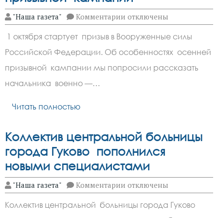
к
"Наша газета"
Комментарии
отключены
записи
Зверевчан
1 октября стартует призыв в Вооруженные силы
ознакомили
с
Российской Федерации. Об особенностях осенней
особенностями
осенней
призывной кампании мы попросили рассказать
призывной
кампании
начальника военно —…
Читать полностью
Коллектив центральной больницы
города Гуково пополнился
новыми специалистами
к
"Наша газета"
Комментарии
отключены
записи
Коллектив
Коллектив центральной больницы города Гуково
центральной
больницы