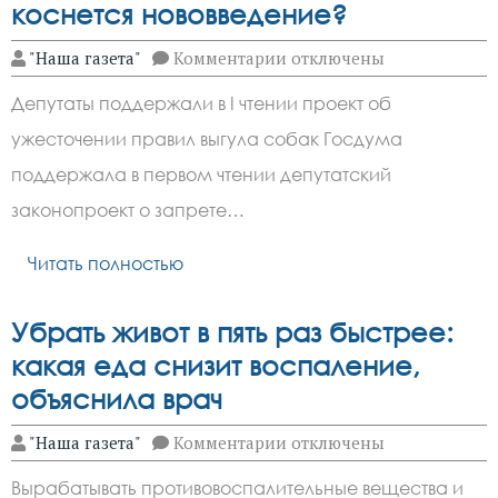
коснется нововведение?
к
"Наша газета"
Комментарии
отключены
записи
В
Депутаты поддержали в I чтении проект об
Госдуме
ужесточили
ужесточении правил выгула собак Госдума
правила
выгула
поддержала в первом чтении депутатский
собак
опасных
законопроект о запрете…
пород.
Кого
Читать полностью
коснется
нововведение?
Убрать живот в пять раз быстрее:
какая еда снизит воспаление,
объяснила врач
к
"Наша газета"
Комментарии
отключены
записи
Убрать
Вырабатывать противовоспалительные вещества и
живот