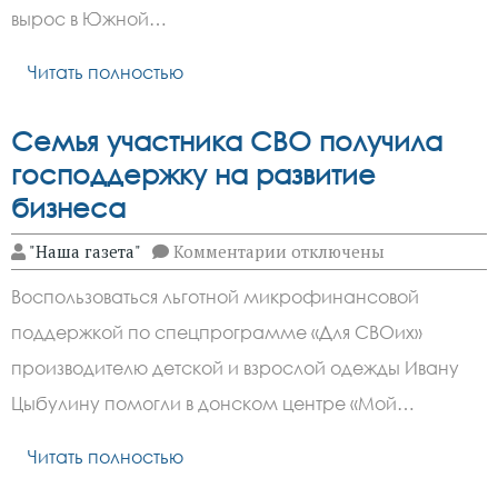
Ростовской
вырос в Южной…
области
Читать полностью
Семья участника СВО получила
господдержку на развитие
бизнеса
к
"Наша газета"
Комментарии
отключены
записи
Семья
Воспользоваться льготной микрофинансовой
участника
СВО
поддержкой по спецпрограмме «Для СВОих»
получила
господдержку
производителю детской и взрослой одежды Ивану
на
развитие
Цыбулину помогли в донском центре «Мой…
бизнеса
Читать полностью