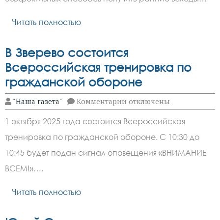
Читать полностью
В Зверево состоится
Всероссийская тренировка по
гражданской обороне
к
"Наша газета"
Комментарии
отключены
записи
В
1 октября 2025 года состоится Всероссийская
Зверево
состоится
тренировка по гражданской обороне. С 10:30 до
Всероссийская
тренировка
10:45 будет подан сигнал оповещения «ВНИМАНИЕ
по
гражданской
ВСЕМ!»….
обороне
Читать полностью