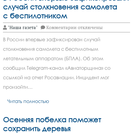
случай столкновения самолета
с беспилотником
к
"Наша газета"
Комментарии
отключены
записи
В России
В России впервые зафиксирован случай
впервые
зафиксировали
столкновения самолета с беспилотным
случай
столкновения
летательным аппаратом (БПЛА). Об этом
самолета
с беспилотником
сообщил Telegram-канал «Авиаторщина» со
ссылкой на отчет Росавиации. Инцидент мог
произойти…
Читать полностью
Осенняя побелка поможет
сохранить деревья