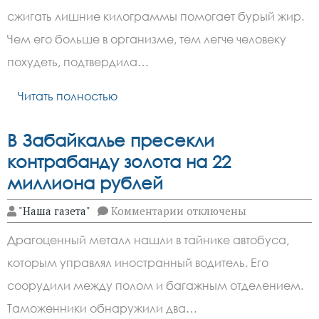
в
сжигать лишние килограммы помогает бурый жир.
пять
раз
Чем его больше в организме, тем легче человеку
быстрее:
какая
похудеть, подтвердила…
еда
снизит
Читать полностью
воспаление,
объяснила
врач
В Забайкалье пресекли
контрабанду золота на 22
миллиона рублей
к
"Наша газета"
Комментарии
отключены
записи
В
Драгоценный металл нашли в тайнике автобуса,
Забайкалье
пресекли
которым управлял иностранный водитель. Его
контрабанду
золота
соорудили между полом и багажным отделением.
на
22
Таможенники обнаружили два…
миллиона