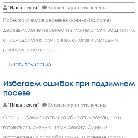
к
"Наша газета"
Комментарии
отключены
записи
Осенняя
Побелка стволов деревьев осенью поможет
побелка
поможет
деревьям легче перенести зимние риски: защитит их
сохранить
деревья
от обледенения, солнечных ожогов и замедлит
распускание почек….
Читать полностью
Избегаем ошибок при подзимнем
посеве
к
"Наша газета"
Комментарии
отключены
записи
Избегаем
Осень — время не только убирать урожай, но и
ошибок
при
готовиться к следующему сезону. Один из
подзимнем
посеве
эффективных способов получить ранние всходы…