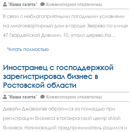
к
"Наша газета"
Комментарии
отключены
записи
Упавшее
В связи с неблагоприятными погодными условиями
в
Зверево
на многоквартирный дом в городе Зверево по улице
дерево
убрали
47 Гвардейской Дивизии, 10, упало дерево.На…
Читать полностью
Иностранец с господдержкой
зарегистрировал бизнес в
Ростовской области
к
"Наша газета"
Комментарии
отключены
записи
Иностранец
Девайн Джавангве обратился за помощью при
с
господдержкой
регистрации бизнеса в таганрогский центр «Мой
зарегистрировал
бизнес
бизнес». Начинающий предприниматель родился и
в