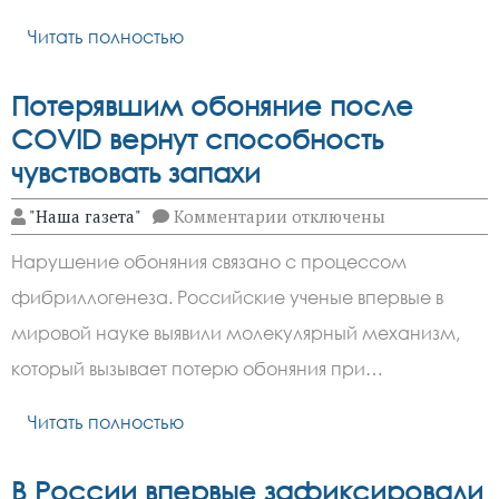
рублей
Читать полностью
Потерявшим обоняние после
COVID вернут способность
чувствовать запахи
к
"Наша газета"
Комментарии
отключены
записи
Потерявшим
Нарушение обоняния связано с процессом
обоняние
после
фибриллогенеза. Российские ученые впервые в
COVID
вернут
мировой науке выявили молекулярный механизм,
способность
чувствовать
который вызывает потерю обоняния при…
запахи
Читать полностью
В России впервые зафиксировали