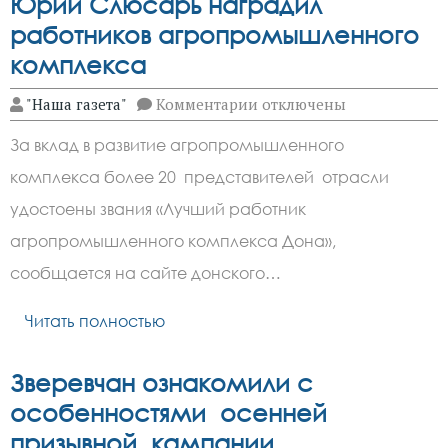
Юрий Слюсарь наградил
работников агропромышленного
комплекса
к
"Наша газета"
Комментарии
отключены
записи
Юрий
За вклад в развитие агропромышленного
Слюсарь
наградил
комплекса более 20 представителей отрасли
работников
агропромышленного
удостоены звания «Лучший работник
комплекса
агропромышленного комплекса Дона»,
сообщается на сайте донского…
Читать полностью
Зверевчан ознакомили с
особенностями осенней
призывной кампании