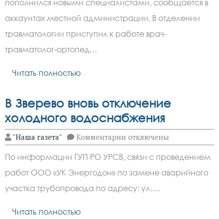
пополнился новыми специалистами, сообщается в
города
Гуково
аккаунтах местной администрации. В отделении
пополнился
новыми
травматологии приступил к работе врач-
специалистами
травматолог-ортопед…
Читать полностью
В Зверево вновь отключение
холодного водоснабжения
к
"Наша газета"
Комментарии
отключены
записи
В
По информации ГУП РО УРСВ, связи с проведением
Зверево
вновь
работ ООО «УК Энергодон» по замене аварийного
отключение
холодного
участка трубопровода по адресу: ул….
водоснабжения
Читать полностью