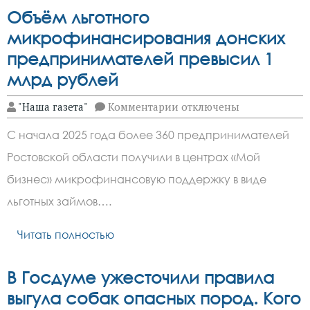
Объём льготного
микрофинансирования донских
предпринимателей превысил 1
млрд рублей
к
"Наша газета"
Комментарии
отключены
записи
Объём
С начала 2025 года более 360 предпринимателей
льготного
микрофинансирования
Ростовской области получили в центрах «Мой
донских
предпринимателей
бизнес» микрофинансовую поддержку в виде
превысил
1
льготных займов….
млрд
рублей
Читать полностью
В Госдуме ужесточили правила
выгула собак опасных пород. Кого