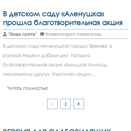
В детском саду «Аленушка»
прошла благотворительная акция
к
"Наша газета"
Комментарии
отключены
записи
В
В детском саду «Аленушка» города Зверево в
детском
саду
рамках Недели добрых дел прошла
«Аленушка»
прошла
благотворительная акция «Большая помощь
благотворительная
акция
маленькому другу». Участники акции…
Читать полностью
Пагинация
1
2
записей