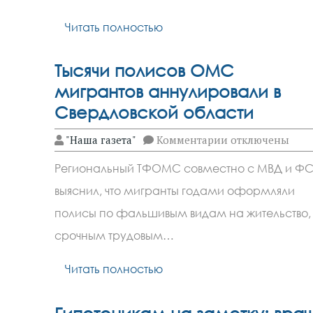
жизнь
людей
Читать полностью
к
лучшему
Тысячи полисов ОМС
мигрантов аннулировали в
Свердловской области
к
"Наша газета"
Комментарии
отключены
записи
Тысячи
Региональный ТФОМС совместно с МВД и ФС
полисов
ОМС
выяснил, что мигpaнты годами оформляли
мигрантов
аннулировали
полисы по фальшивым видам на жительство,
в
Свердловской
срочным трудовым…
области
Читать полностью