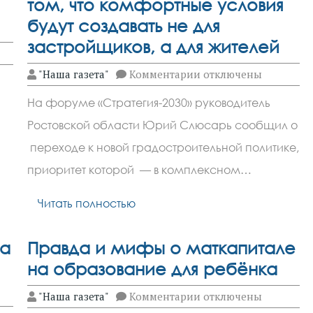
том, что комфортные условия
будут создавать не для
застройщиков, а для жителей
к
"Наша газета"
Комментарии
отключены
записи
Юрий
На форуме «Стратегия-2030» руководитель
Слюсарь
сообщил
Ростовской области Юрий Слюсарь сообщил о
о
том,
переходе к новой градостроительной политике,
что
комфортные
приоритет которой — в комплексном…
условия
будут
Читать полностью
создавать
не
для
застройщиков,
ра
Правда и мифы о маткапитале
а
для
на образование для ребёнка
жителей
к
"Наша газета"
Комментарии
отключены
записи