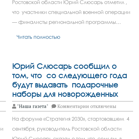
сказал
Ростовской области Юрий Слюсарь отметил ,
о
том,
что участники специальной военной операции
что
участники
— финалисты региональной программы…
СВО
займут
Читать полностью
достойное
место
в
управленческой
команде
Дона
Юрий Слюсарь сообщил о
том, что со следующего года
будут выдавать подарочные
наборы для новорожденных
к
"Наша газета"
Комментарии
отключены
записи
Юрий
На форуме «Стратегия 2030», стартовавшем 4
Слюсарь
сообщил
ии
сентября, руководитель Ростовской области
о
том,
Юрий Слюсарь сказал о том, что семьям, в