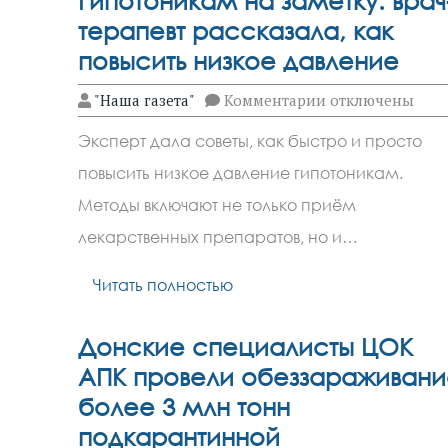
Гипотоникам на заметку: врач
терапевт рассказала, как
повысить низкое давление
к
"Наша газета"
Комментарии
отключены
записи
Гипотоникам
Эксперт дала советы, как быстро и просто
на
заметку:
повысить низкое давление гипотоникам.
врач-
терапевт
Методы включают не только приём
рассказала,
как
лекарственных препаратов, но и…
повысить
низкое
Читать полностью
давление
Донские специалисты ЦОК
АПК провели обеззараживани
более 3 млн тонн
подкарантинной