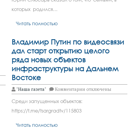
что
со
которых родился…
следующего
года
Читать полностью
будут
выдавать
подарочные
наборы
Владимир Путин по видеосвязи
для
новорожденных
дал старт открытию целого
ряда новых объектов
инфраструктуры на Дальнем
Востоке
к
"Наша газета"
Комментарии
отключены
записи
Владимир
Среди запущенных объектов:
Путин
по
https://t.me/tsargradtv/115803
видеосвязи
дал
старт
Читать полностью
открытию