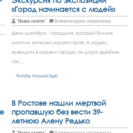
-
Экскурсия по экспозиции
«Город начинается с людей»
к
"Наша газета"
Комментарии
отключены
записи
Экскурсия
День шахтёра – праздник, который близок
по
экспозиции
многим жителям нашего края. А людям,
«Город
начинается
живущим в нашем городе, он дорог вдвойне,
с
людей»
так…
Читать полностью
В Ростове нашли мертвой
е
пропавшую без вести 39-
летнюю Алену Редько
к
"Наша газета"
Комментарии
отключены