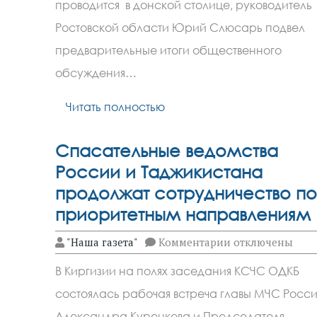
области
проводится в донской столице, руководитель
коммунальные
проблемы
Ростовской области Юрий Слюсарь подвел
будут
решать
предварительные итоги общественного
при
обсуждения…
поддержке
Москвы
Читать полностью
Спасательные ведомства
России и Таджикистана
продолжат сотрудничество по
приоритетным направлениям
к
"Наша газета"
Комментарии
отключены
записи
Спасательные
В Киргизии на полях заседания КСЧС ОДКБ
ведомства
России
состоялась рабочая встреча главы МЧС Росс
и
Таджикистана
Александра Куренкова и Председателя