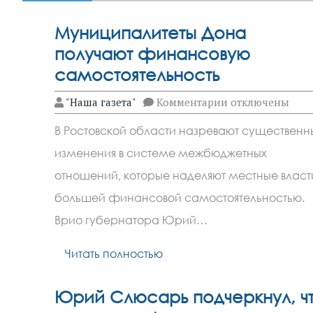
Муниципалитеты Дона
получают финансовую
самостоятельность
к
"Наша газета"
Комментарии
отключены
записи
Муниципалитет
В Ростовской области назревают существенн
Дона
получают
изменения в системе межбюджетных
финансовую
самостоятельнос
отношений, которые наделяют местные власт
большей финансовой самостоятельностью.
Врио губернатора Юрий…
Читать полностью
Юрий Слюсарь подчеркнул, ч