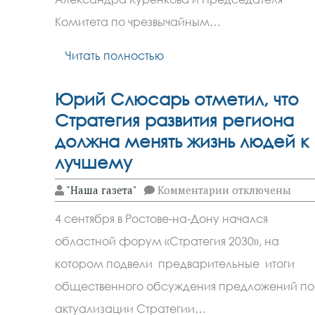
продолжат
сотрудничество
Комитета по чрезвычайным…
по
приоритетным
Читать полностью
направлениям
Юрий Слюсарь отметил, что
Стратегия развития региона
должна менять жизнь людей к
лучшему
к
"Наша газета"
Комментарии
отключены
записи
Юрий
4 сентября в Ростове-на-Дону начался
Слюсарь
отметил,
областной форум «Стратегия 2030», на
что
Стратегия
котором подвели предварительные итоги
развития
региона
общественного обсуждения предложений по
должна
актуализации Стратегии…
менять