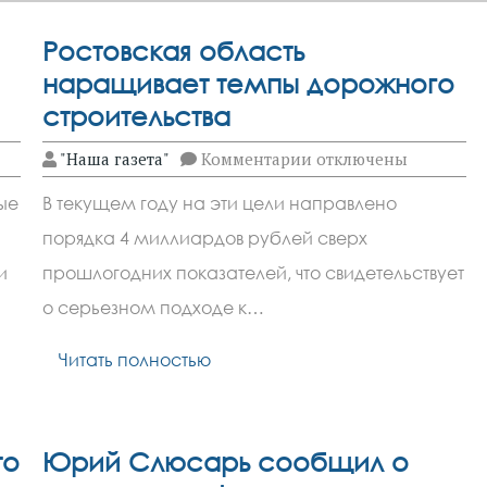
Ростовская область
наращивает темпы дорожного
строительства
к
"Наша газета"
Комментарии
отключены
записи
ы
Ростовская
ые
В текущем году на эти цели направлено
область
наращивает
порядка 4 миллиардов рублей сверх
темпы
ть
дорожного
и
прошлогодних показателей, что свидетельствует
строительства
о серьезном подходе к…
Читать полностью
то
Юрий Слюсарь сообщил о