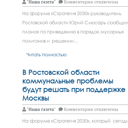
к
"Наша газета"
Комментарии
отключены
записи
К
На форуме «Стратегия 2030» руководитель
2030
году
Ростовской области Юрий Слюсарь сообщил
сортировку
мусора
планах по приведению в порядок мусорных
в
Ростовской
полигонов и решении…
области
доведут
Читать полностью
до
ста
процентов
В Ростовской области
коммунальные проблемы
будут решать при поддержке
Москвы
к
"Наша газета"
Комментарии
отключены
записи
В
На форуме «Стратегия 2030», который сегод
Ростовской