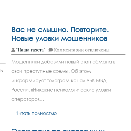
целого
ряда
новых
объектов
инфраструктуры
на
Вас не слышно. Повторите.
Дальнем
Востоке
Новые уловки мошенников
к
"Наша газета"
Комментарии
отключены
записи
Вас
Мошенники добавили новый этап обмана в
не
слышно.
Б
свои преступные схемы. Об этом
Повторите.
Новые
информирует телеграм-канал УБК МВД
уловки
мошенников
России. «Никакие психологические уловки
операторов…
Читать полностью