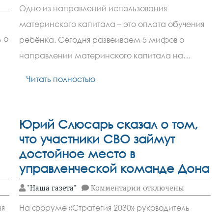
Правда
Одно из направлений использования
и
мифы
материнского капитала – это оплата обучения
о
маткапитале
 о
ребёнка. Сегодня развеиваем 5 мифов о
на
образование
направлении материнского капитала на…
для
ребёнка
Читать полностью
Юрий Слюсарь сказал о том,
что участники СВО займут
достойное место в
управленческой команде Дона
к
"Наша газета"
Комментарии
отключены
записи
Юрий
ня
На форуме «Стратегия 2030» руководитель
Слюсарь