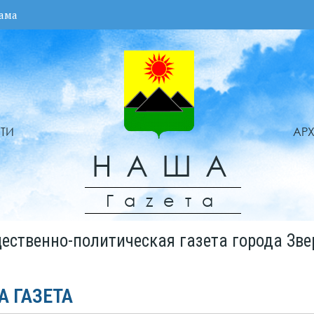
ама
ТИ
АР
НАША
Гаzета
ественно-политическая газета города Зве
А ГАЗЕТА