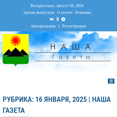
Воскресенье, Август 09, 2026
Архив выпусков
О газете
Реклама
Авторизация
|
Регистрация
НАША
Гаzета
РУБРИКА: 16 ЯНВАРЯ, 2025 | НАША
ГАЗЕТА