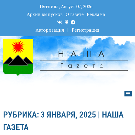
Пятница, Август 07, 2026
Архив выпусков
О газете
Реклама
Авторизация
|
Регистрация
НАША
Гаzета
РУБРИКА: 3 ЯНВАРЯ, 2025 | НАША
ГАЗЕТА