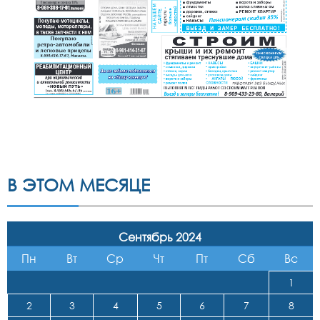
В ЭТОМ МЕСЯЦЕ
Сентябрь 2024
Пн
Вт
Ср
Чт
Пт
Сб
Вс
1
2
3
4
5
6
7
8