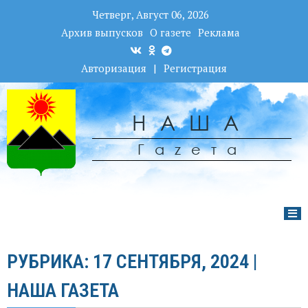
Четверг, Август 06, 2026
Архив выпусков
О газете
Реклама
Авторизация
|
Регистрация
НАША
Гаzета
РУБРИКА: 17 СЕНТЯБРЯ, 2024 |
НАША ГАЗЕТА