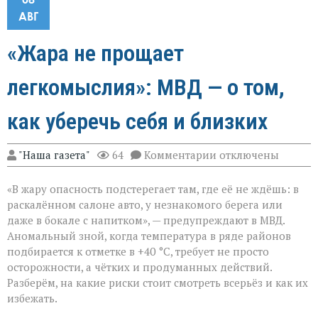
АВГ
«Жара не прощает
легкомыслия»: МВД — о том,
как уберечь себя и близких
к
"Наша газета"
64
Комментарии
отключены
записи
«Жара
«В жару опасность подстерегает там, где её не ждёшь: в
не
прощает
раскалённом салоне авто, у незнакомого берега или
легкомыслия»:
даже в бокале с напитком», — предупреждают в МВД.
МВД — о
Аномальный зной, когда температура в ряде районов
том,
как
подбирается к отметке в +40 °C, требует не просто
уберечь
осторожности, а чётких и продуманных действий.
себя
Разберём, на какие риски стоит смотреть всерьёз и как их
и
избежать.
близких