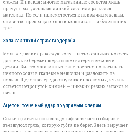
идеальной
стажем. И правда: многие магазинные средства лишь
чистоты
прячут грязь, оставляя липкий след или разъедая
материал. Но если присмотреться к привычным вещам,
они легко превращаются в помощников — и без лишних
трат.
Зола как тихий страж гардероба
Моль не любит древесную золу — и это отличная новость
для тех, кто бережёт шерстяные свитера и меховые
детали. Вместо магазинных саше достаточно насыпать
немного золы в тканевые мешочки и разложить на
полках. Щелочная среда отпугивает насекомых, а ткань
остаётся нетронутой химией — никаких резких запахов и
пятен.
Ацетон: точечный удар по упрямым следам
Стыки плитки и швы между кафелем часто собирают
въевшуюся грязь, которую губка не берёт. Здесь выручает
жидкость для снятия лака: её ацетон быстро растворяет