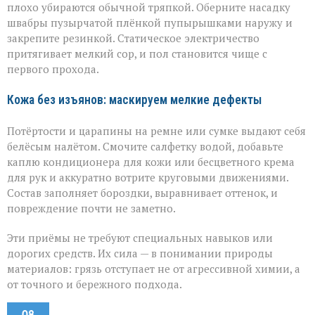
плохо убираются обычной тряпкой. Оберните насадку
швабры пузырчатой плёнкой пупырышками наружу и
закрепите резинкой. Статическое электричество
притягивает мелкий сор, и пол становится чище с
первого прохода.
Кожа без изъянов: маскируем мелкие дефекты
Потёртости и царапины на ремне или сумке выдают себя
белёсым налётом. Смочите салфетку водой, добавьте
каплю кондиционера для кожи или бесцветного крема
для рук и аккуратно вотрите круговыми движениями.
Состав заполняет бороздки, выравнивает оттенок, и
повреждение почти не заметно.
Эти приёмы не требуют специальных навыков или
дорогих средств. Их сила — в понимании природы
материалов: грязь отступает не от агрессивной химии, а
от точного и бережного подхода.
08