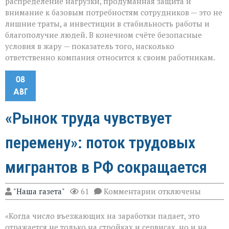
распределение нагрузки, продуманная защита и
внимание к базовым потребностям сотрудников — это не
лишние траты, а инвестиции в стабильность работы и
благополучие людей. В конечном счёте безопасные
условия в жару — показатель того, насколько
ответственно компания относится к своим работникам.
08
АВГ
«Рынок труда чувствует
перемену»: поток трудовых
мигрантов в РФ сокращается
к
"Наша газета"
61
Комментарии
отключены
записи
«Рынок
«Когда число въезжающих на заработки падает, это
труда
чувствует
отражается не только на стройках и сервисах, но и на