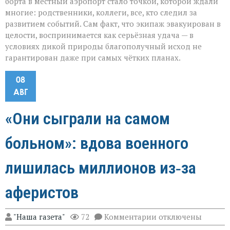
борта в местный аэропорт стало точкой, которой ждали
многие: родственники, коллеги, все, кто следил за
развитием событий. Сам факт, что экипаж эвакуирован в
целости, воспринимается как серьёзная удача — в
условиях дикой природы благополучный исход не
гарантирован даже при самых чётких планах.
08
АВГ
«Они сыграли на самом
больном»: вдова военного
лишилась миллионов из‑за
аферистов
к
"Наша газета"
72
Комментарии
отключены
записи