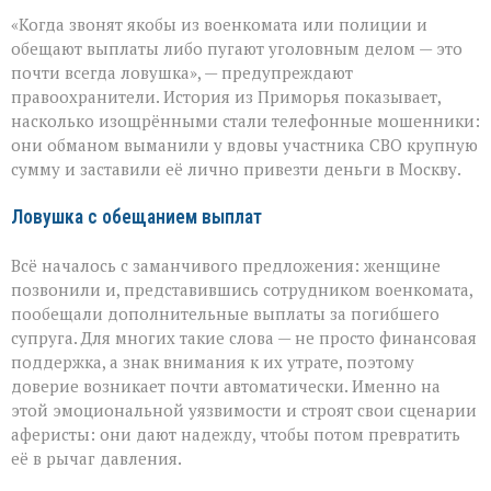
«Они
«Когда звонят якобы из военкомата или полиции и
сыграли
на
обещают выплаты либо пугают уголовным делом — это
самом
почти всегда ловушка», — предупреждают
больном»:
правоохранители. История из Приморья показывает,
вдова
военного
насколько изощрёнными стали телефонные мошенники:
лишилась
они обманом выманили у вдовы участника СВО крупную
миллионов
сумму и заставили её лично привезти деньги в Москву.
из‑за
аферистов
Ловушка с обещанием выплат
Всё началось с заманчивого предложения: женщине
позвонили и, представившись сотрудником военкомата,
пообещали дополнительные выплаты за погибшего
супруга. Для многих такие слова — не просто финансовая
поддержка, а знак внимания к их утрате, поэтому
доверие возникает почти автоматически. Именно на
этой эмоциональной уязвимости и строят свои сценарии
аферисты: они дают надежду, чтобы потом превратить
её в рычаг давления.