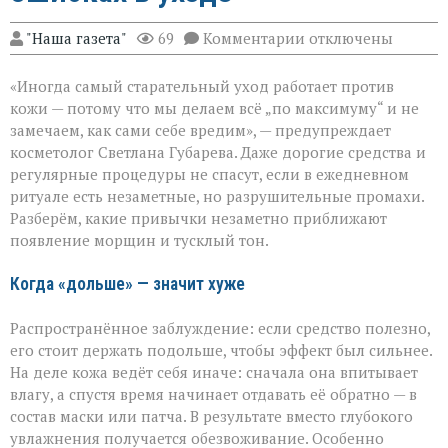
к
"Наша газета"
69
Комментарии
отключены
записи
«Вы
«Иногда самый старательный уход работает против
думаете,
что
кожи — потому что мы делаем всё „по максимуму“ и не
ухаживаете,
замечаем, как сами себе вредим», — предупреждает
а
косметолог Светлана Губарева. Даже дорогие средства и
на
деле
регулярные процедуры не спасут, если в ежедневном
ускоряете
ритуале есть незаметные, но разрушительные промахи.
старение»:
Разберём, какие привычки незаметно приближают
косметолог
появление морщин и тусклый тон.
о
скрытых
ошибках
Когда «дольше» — значит хуже
в
уходе
Распространённое заблуждение: если средство полезно,
его стоит держать подольше, чтобы эффект был сильнее.
На деле кожа ведёт себя иначе: сначала она впитывает
влагу, а спустя время начинает отдавать её обратно — в
состав маски или патча. В результате вместо глубокого
увлажнения получается обезвоживание. Особенно