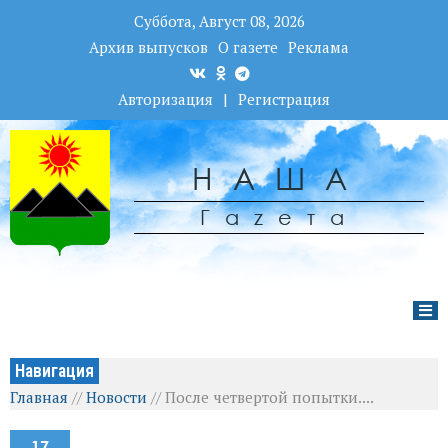
Суббота, Август 08, 2026
Архив выпусков
О газете
Реклама
Авторизация
|
Регистрация
НАША
Гаzета
Навигация
Главная
//
Новости
//
После четвертой попытки....
17