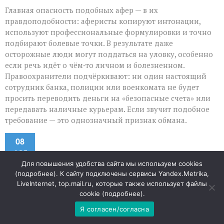
Главная опасность подобных афер — в их
правдоподобности: аферисты копируют интонации,
используют профессиональные формулировки и точно
подбирают болевые точки. В результате даже
осторожные люди могут поддаться на уловку, особенно
если речь идёт о чём‑то личном и болезненном.
Правоохранители подчёркивают: ни один настоящий
сотрудник банка, полиции или военкомата не будет
просить переводить деньги на «безопасные счета» или
передавать наличные курьерам. Если звучит подобное
требование — это однозначный признак обмана.
08
АВГ
Для повышения удобства сайта мы используем cookies
(
подробнее
). К сайту подключены сервисы Yandex.Metrika,
«Земля не должна
LiveInternet, top.mail.ru, которые также использует файлы
cookie (
подробнее
).
превращаться в свалку»: в
Я согласен/согласна