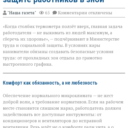
к
"Наша газета"
65
Комментарии
отключены
записи
«Жара
«Когда столбик термометра ползёт вверх, главная задача
не
должна
работодателя — не выжимать из людей максимум, а
стоить
сберечь их здоровье», — подчёркивают в Министерстве
здоровья»:
труда и социальной защиты. В условиях жары
Минтруда — о
защите
наниматели обязаны создавать безопасные условия
работников
труда: от прохладных зон отдыха до грамотно
в
выстроенного графика.
зной
Комфорт как обязанность, а не любезность
Обеспечение нормального микроклимата — не жест
доброй воли, а требование нормативов. Если на рабочем
месте становится слишком жарко, работодатель должен
задействовать все доступные инструменты: от
кондиционеров и вентиляторов до исправной
вентиляции. Речь идёт не о комфорте ради уюта, а о