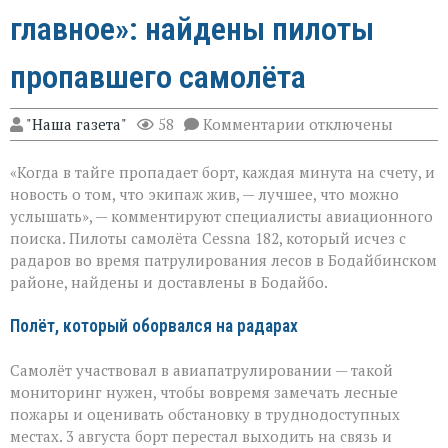
главное»: найдены пилоты
пропавшего самолёта
к
"Наша газета"
58
Комментарии
отключены
записи
«Экипаж
«Когда в тайге пропадает борт, каждая минута на счету, и
на
земле — это
новость о том, что экипаж жив, — лучшее, что можно
главное»:
услышать», — комментируют специалисты авиационного
найдены
поиска. Пилоты самолёта Cessna 182, который исчез с
пилоты
пропавшего
радаров во время патрулирования лесов в Бодайбинском
самолёта
районе, найдены и доставлены в Бодайбо.
Полёт, который оборвался на радарах
Самолёт участвовал в авиапатрулировании — такой
мониторинг нужен, чтобы вовремя замечать лесные
пожары и оценивать обстановку в труднодоступных
местах. 3 августа борт перестал выходить на связь и