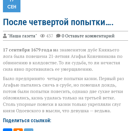
СЕН
После четвертой попытки….
"Наша газета"
437
0 Оставьте комментарий
17 сентября 1679 года н
а знаменитом дубе Княжьего
лога была повешена 21-летняя Агафья Кожевникова по
обвинению в колдовстве. То ли судьба, то ли нечистая
сила явно противились ее умерщвлению.
Было предпринято четыре попытки казни. Первый раз
Агафью пытались сжечь в срубе, но помешал дождь,
потом были попытки повесить, однако две сухие ветки
обломились, казнь удалась только на третьей ветке.
Столь упорные помехи в казни только укрепляли слуг
князя Одоевского в мысли, что девушка — ведьма.
Поделиться ссылкой: