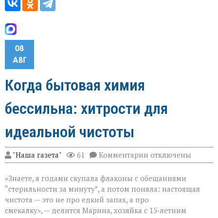
08
АВГ
Когда бытовая химия
бессильна: хитрости для
идеальной чистоты
к
"Наша газета"
61
Комментарии
отключены
записи
Когда
«Знаете, я годами скупала флаконы с обещаниями
бытовая
химия
“стерильности за минуту”, а потом поняла: настоящая
бессильна:
чистота — это не про едкий запах, а про
хитрости
смекалку», — делится Марина, хозяйка с 15‑летним
для