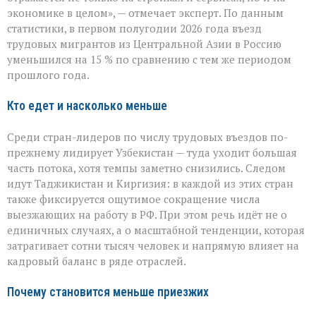
перемену»:
экономике в целом», — отмечает эксперт. По данным
поток
статистики, в первом полугодии 2026 года въезд
трудовых
мигрантов
трудовых мигрантов из Центральной Азии в Россию
в
уменьшился на 15 % по сравнению с тем же периодом
РФ
прошлого года.
сокращается
Кто едет и насколько меньше
Среди стран-лидеров по числу трудовых въездов по-
прежнему лидирует Узбекистан — туда уходит большая
часть потока, хотя темпы заметно снизились. Следом
идут Таджикистан и Киргизия: в каждой из этих стран
также фиксируется ощутимое сокращение числа
выезжающих на работу в РФ. При этом речь идёт не о
единичных случаях, а о масштабной тенденции, которая
затрагивает сотни тысяч человек и напрямую влияет на
кадровый баланс в ряде отраслей.
Почему становится меньше приезжих