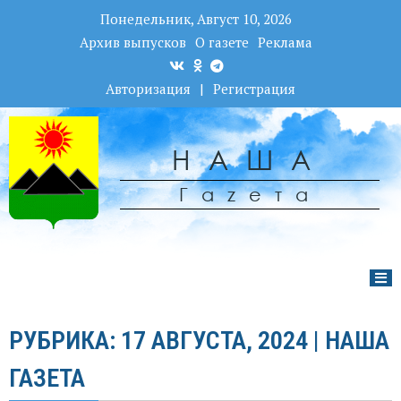
Понедельник, Август 10, 2026
Архив выпусков
О газете
Реклама
Авторизация
|
Регистрация
НАША
Гаzета
РУБРИКА: 17 АВГУСТА, 2024 | НАША
ГАЗЕТА