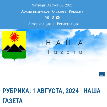
Четверг, Август 06, 2026
Архив выпусков
О газете
Реклама
Авторизация
|
Регистрация
НАША
Гаzета
РУБРИКА: 1 АВГУСТА, 2024 | НАША
ГАЗЕТА