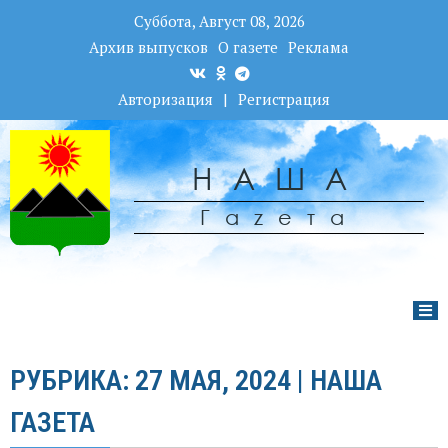
Суббота, Август 08, 2026
Архив выпусков
О газете
Реклама
Авторизация
|
Регистрация
НАША
Гаzета
РУБРИКА: 27 МАЯ, 2024 | НАША
ГАЗЕТА