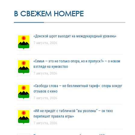
В СВЕЖЕМ НОМЕРЕ
«Донской шрот выходит на международный уровень»
7 августа, 2026
«Семья — это не только опора, но и пропуск?» — о новом
взгляде на кумовство
7 августа, 2026
«Свобода слова — не безлимитный тариф»: споры вокруг
отзывов о кино
7 августа, 2026
«ИИ не придёт с табличкой “вы уволены” — он тихо
перепишет правила игры»
7 августа, 2026