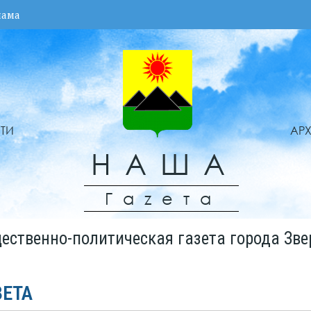
лама
ТИ
АР
НАША
Гаzета
ественно-политическая газета города Зве
ЗЕТА