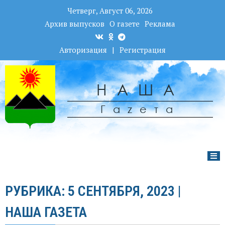
Четверг, Август 06, 2026
Архив выпусков
О газете
Реклама
Авторизация
|
Регистрация
НАША
Гаzета
РУБРИКА: 5 СЕНТЯБРЯ, 2023 |
НАША ГАЗЕТА