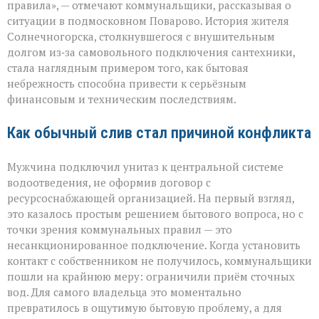
правила», — отмечают коммунальщики, рассказывая о
многомиллионно
ситуации в подмосковном Поварово. История жителя
долга:
коммунальная
Солнечногорска, столкнувшегося с внушительным
история
долгом из‑за самовольного подключения сантехники,
с
стала наглядным примером того, как бытовая
серьёзным
небрежность способна привести к серьёзным
финалом»
финансовым и техническим последствиям.
Как обычный слив стал причиной конфликта
Мужчина подключил унитаз к центральной системе
водоотведения, не оформив договор с
ресурсоснабжающей организацией. На первый взгляд,
это казалось простым решением бытового вопроса, но с
точки зрения коммунальных правил — это
несанкционированное подключение. Когда установить
контакт с собственником не получилось, коммунальщики
пошли на крайнюю меру: ограничили приём сточных
вод. Для самого владельца это моментально
превратилось в ощутимую бытовую проблему, а для