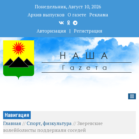
Понедельник, Август 10, 2026
Архив выпусков
О газете
Реклама
Авторизация
|
Регистрация
НАША
Гаzета
Навигация
Главная
//
Спорт, физкультура
//
Зверевские
волейболисты поддержали соседей