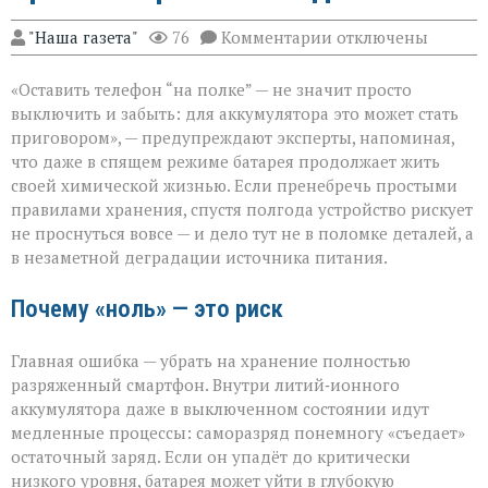
к
"Наша газета"
76
Комментарии
отключены
записи
Батарея
«Оставить телефон “на полке” — не значит просто
скажет
спасибо:
выключить и забыть: для аккумулятора это может стать
правила
приговором», — предупреждают эксперты, напоминая,
хранения
что даже в спящем режиме батарея продолжает жить
гаджета
своей химической жизнью. Если пренебречь простыми
правилами хранения, спустя полгода устройство рискует
не проснуться вовсе — и дело тут не в поломке деталей, а
в незаметной деградации источника питания.
Почему «ноль» — это риск
Главная ошибка — убрать на хранение полностью
разряженный смартфон. Внутри литий‑ионного
аккумулятора даже в выключенном состоянии идут
медленные процессы: саморазряд понемногу «съедает»
остаточный заряд. Если он упадёт до критически
низкого уровня, батарея может уйти в глубокую