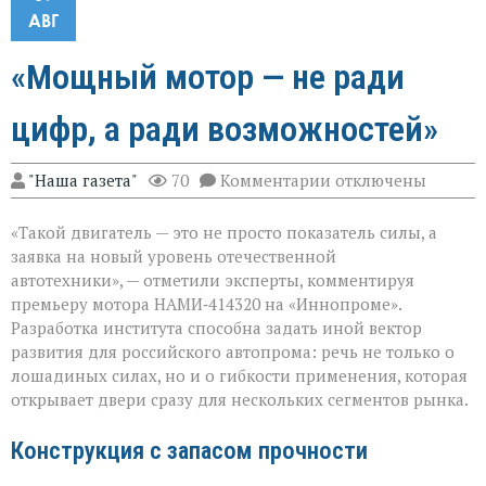
АВГ
«Мощный мотор — не ради
цифр, а ради возможностей»
к
"Наша газета"
70
Комментарии
отключены
записи
«Мощный
«Такой двигатель — это не просто показатель силы, а
мотор — не
ради
заявка на новый уровень отечественной
цифр,
автотехники», — отметили эксперты, комментируя
а
премьеру мотора НАМИ‑414320 на «Иннопроме».
ради
возможностей»
Разработка института способна задать иной вектор
развития для российского автопрома: речь не только о
лошадиных силах, но и о гибкости применения, которая
открывает двери сразу для нескольких сегментов рынка.
Конструкция с запасом прочности