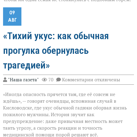
09
АВГ
«Тихий укус: как обычная
прогулка обернулась
трагедией»
к
"Наша газета"
70
Комментарии
отключены
записи
«Тихий
«Иногда опасность прячется там, где её совсем не
укус:
как
ждёшь», — говорят очевидцы, вспоминая случай в
обычная
Кисловодске, где укус обычной гадюки оборвал жизнь
прогулка
пожилого мужчины. История звучит как
обернулась
трагедией»
предупреждение: даже привычная местность может
таить угрозу, а скорость реакции и точность
медицинской помощи порой решают всё.