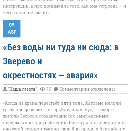
инструкции, а про понимание того, как она устроена — и
чего точно не любит.
09
АВГ
«Без воды ни туда ни сюда: в
Зверево и
окрестностях — авария»
к
"Наша газета"
75
Комментарии
отключены
записи
«Без
«Когда из крана перестаёт идти вода, бытовые мелочи
воды
ни
сразу превращаются в серьёзную задачу», — говорят
туда
жители Зверево, столкнувшиеся с вынужденным
ни
перерывом в водоснабжении. Из‑за срочного ремонта на
сюда:
в
насосной станции тысячи людей в городе и ближайших