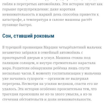
трагедии
гибли в перегретых автомобилях. Эти истории звучат как
в
раскалённых
горькие предупреждения: даже короткая
машинах»
невнимательность в жаркий день способна привести к
катастрофе, а температура в салоне машины растёт
пугающе быстро.
Сон, ставший роковым
В турецкой провинции Мардин четырёхлетний мальчик
незаметно забрался в семейный автомобиль с
приоткрытой дверью и уснул. Машина стояла под
палящим солнцем, и внутри стремительно нарастала
жара. Родители обнаружили ребёнка лишь спустя
несколько часов. К моменту госпитализации у мальчика
уже начались судороги — организм не выдержал
перегрева. Несмотря на усилия медиков, спасти его не
удалось. Эта история особенно пронзительна тем, что
трагедия произошла не из‑за злого умысла, а из‑за
стечения обстоятельств и доли невнимательности.