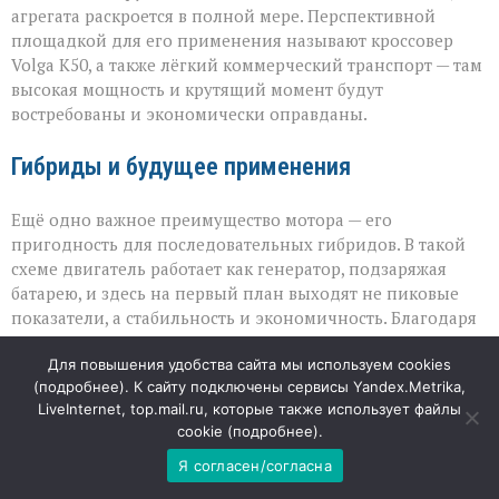
агрегата раскроется в полной мере. Перспективной
площадкой для его применения называют кроссовер
Volga К50, а также лёгкий коммерческий транспорт — там
высокая мощность и крутящий момент будут
востребованы и экономически оправданы.
Гибриды и будущее применения
Ещё одно важное преимущество мотора — его
пригодность для последовательных гибридов. В такой
схеме двигатель работает как генератор, подзаряжая
батарею, и здесь на первый план выходят не пиковые
показатели, а стабильность и экономичность. Благодаря
этому НАМИ‑414320 может занять нишу не только в
Для повышения удобства сайта мы используем cookies
классических ДВС‑автомобилях, но и в перспективных
(
подробнее
). К сайту подключены сервисы Yandex.Metrika,
электрифицированных платформах. Окончательное
LiveInternet, top.mail.ru, которые также использует файлы
решение о серийном применении останется за
cookie (
подробнее
).
автопроизводителями: судьба мотора зависит от того,
насколько его характеристики впишутся в их
Я согласен/согласна
продуктовые линейки и производственные планы.