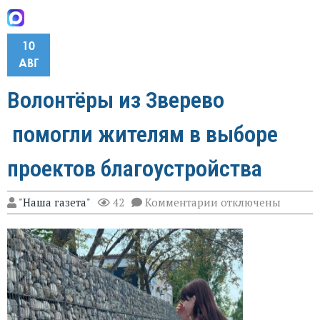
10
АВГ
Волонтёры из Зверево
помогли жителям в выборе
проектов благоустройства
к
"Наша газета"
42
Комментарии
отключены
записи
Волонтёры
из
Зверево
помогли
жителям
в
выборе
проектов