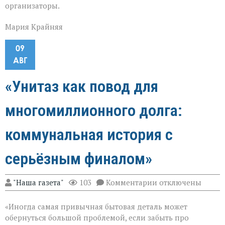
организаторы.
Мария Крайняя
09
АВГ
«Унитаз как повод для
многомиллионного долга:
коммунальная история с
серьёзным финалом»
к
"Наша газета"
103
Комментарии
отключены
записи
«Унитаз
«Иногда самая привычная бытовая деталь может
как
повод
обернуться большой проблемой, если забыть про
для