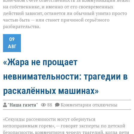
конечном счёте ответственность за коммуникации лежит
на собственнике, и именно от его своевременных
действий зависит, останется ли обычный унитаз просто
частью быта — или станет причиной серьёзного
разбирательства.
09
АВГ
«Жара не прощает
невнимательности: трагедии в
раскалённых машинах»
к
"Наша газета"
88
Комментарии
отключены
записи
«Жара
«Секунды рассеянности могут обернуться
не
прощает
непоправимым горем», — говорят эксперты по детской
невнимательности
безопасности, комментируя череду трагедий, когда дети