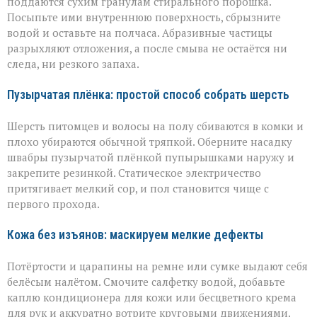
поддаются сухим гранулам стирального порошка.
Посыпьте ими внутреннюю поверхность, сбрызните
водой и оставьте на полчаса. Абразивные частицы
разрыхляют отложения, а после смыва не остаётся ни
следа, ни резкого запаха.
Пузырчатая плёнка: простой способ собрать шерсть
Шерсть питомцев и волосы на полу сбиваются в комки и
плохо убираются обычной тряпкой. Оберните насадку
швабры пузырчатой плёнкой пупырышками наружу и
закрепите резинкой. Статическое электричество
притягивает мелкий сор, и пол становится чище с
первого прохода.
Кожа без изъянов: маскируем мелкие дефекты
Потёртости и царапины на ремне или сумке выдают себя
белёсым налётом. Смочите салфетку водой, добавьте
каплю кондиционера для кожи или бесцветного крема
для рук и аккуратно вотрите круговыми движениями.