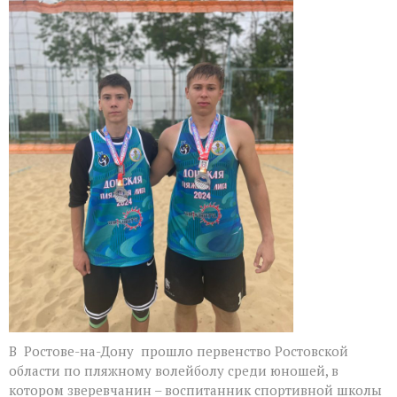
второе
место
в
первенстве
Ростовской
области
по
пляжному
волейболу
В Ростове-на-Дону прошло первенство Ростовской
области по пляжному волейболу среди юношей, в
котором зверевчанин – воспитанник спортивной школы