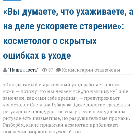
«Вы думаете, что ухаживаете, а
на деле ускоряете старение»:
косметолог о скрытых
ошибках в уходе
к
"Наша газета"
87
Комментарии
отключены
записи
«Вы
«Иногда самый старательный уход работает против
думаете,
что
кожи — потому что мы делаем всё „по максимуму“ и не
ухаживаете,
замечаем, как сами себе вредим», — предупреждает
а
косметолог Светлана Губарева. Даже дорогие средства и
на
деле
регулярные процедуры не спасут, если в ежедневном
ускоряете
ритуале есть незаметные, но разрушительные промахи.
старение»:
Разберём, какие привычки незаметно приближают
косметолог
появление морщин и тусклый тон.
о