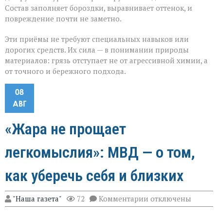
Состав заполняет бороздки, выравнивает оттенок, и
повреждение почти не заметно.
Эти приёмы не требуют специальных навыков или
дорогих средств. Их сила — в понимании природы
материалов: грязь отступает не от агрессивной химии, а
от точного и бережного подхода.
08
АВГ
«Жара не прощает
легкомыслия»: МВД — о том,
как уберечь себя и близких
к
"Наша газета"
72
Комментарии
отключены
записи
«Жара