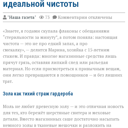
идеальной чистоты
к
"Наша газета"
73
Комментарии
отключены
записи
Когда
«Знаете, я годами скупала флаконы с обещаниями
бытовая
химия
“стерильности за минуту”, а потом поняла: настоящая
бессильна:
чистота — это не про едкий запах, а про
хитрости
смекалку», — делится Марина, хозяйка с 15‑летним
для
идеальной
стажем. И правда: многие магазинные средства лишь
чистоты
прячут грязь, оставляя липкий след или разъедая
материал. Но если присмотреться к привычным вещам,
они легко превращаются в помощников — и без лишних
трат.
Зола как тихий страж гардероба
Моль не любит древесную золу — и это отличная новость
для тех, кто бережёт шерстяные свитера и меховые
детали. Вместо магазинных саше достаточно насыпать
немного золы в тканевые мешочки и разложить на