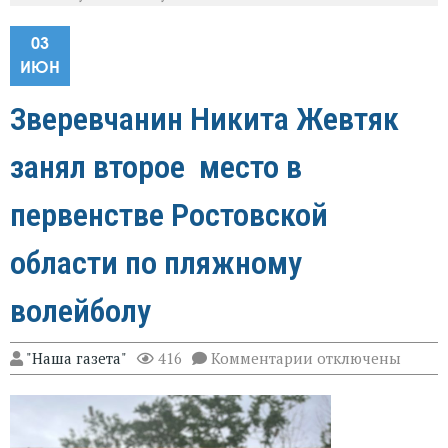
03
ИЮН
Зверевчанин Никита Жевтяк
занял второе место в
первенстве Ростовской
области по пляжному
волейболу
к
"Наша газета"
416
Комментарии
отключены
записи
Зверевчанин
Никита
Жевтяк
занял