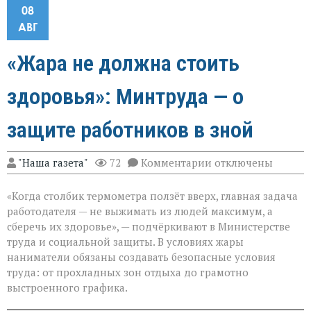
08
АВГ
«Жара не должна стоить
здоровья»: Минтруда — о
защите работников в зной
к
"Наша газета"
72
Комментарии
отключены
записи
«Жара
«Когда столбик термометра ползёт вверх, главная задача
не
должна
работодателя — не выжимать из людей максимум, а
стоить
сберечь их здоровье», — подчёркивают в Министерстве
здоровья»:
труда и социальной защиты. В условиях жары
Минтруда — о
защите
наниматели обязаны создавать безопасные условия
работников
труда: от прохладных зон отдыха до грамотно
в
выстроенного графика.
зной