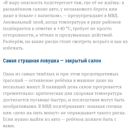
«В жару опасность подстерегает там, где её не ждёшь: в
не
прощает
раскалённом салоне авто, у незнакомого берега или
легкомыслия»:
даже в бокале с напитком», — предупреждают в МВД.
МВД — о
Аномальный зной, когда температура в ряде районов
том,
как
подбирается к отметке в +40 °C, требует не просто
уберечь
осторожности, а чётких и продуманных действий.
себя
Разберём, на какие риски стоит смотреть всерьёз и как их
и
избежать.
близких
Самая страшная ловушка — закрытый салон
Одна из самых тяжёлых и при этом предотвратимых
трагедий — оставление ребёнка в машине даже на
несколько минут. В палящий день салон прогревается
стремительно: критическая для здоровья температура
достигается пугающе быстро, и последствия могут быть
необратимыми. В МВД подчёркивают: никакая спешка
или «дело на пять минут» не оправдывает такого риска.
Если нужно выйти из авто — ребёнок должен быть с
вами.