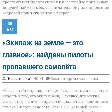
просто статистика: это сигнал к перестройке привычных
моделей найма и к более внимательному планированию
кадровой политики на годы вперёд.
08
АВГ
«Экипаж на земле — это
главное»: найдены пилоты
пропавшего самолёта
к
"Наша газета"
71
Комментарии
отключены
записи
«Экипаж
«Когда в тайге пропадает борт, каждая минута на счету, и
на
земле — это
новость о том, что экипаж жив, — лучшее, что можно
главное»:
услышать», — комментируют специалисты авиационного
найдены
поиска. Пилоты самолёта Cessna 182, который исчез с
пилоты