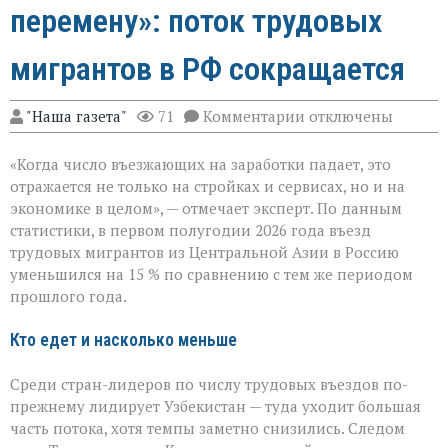
перемену»: поток трудовых
мигрантов в РФ сокращается
к
"Наша газета"
71
Комментарии
отключены
записи
«Рынок
«Когда число въезжающих на заработки падает, это
труда
чувствует
отражается не только на стройках и сервисах, но и на
перемену»:
экономике в целом», — отмечает эксперт. По данным
поток
статистики, в первом полугодии 2026 года въезд
трудовых
мигрантов
трудовых мигрантов из Центральной Азии в Россию
в
уменьшился на 15 % по сравнению с тем же периодом
РФ
прошлого года.
сокращается
Кто едет и насколько меньше
Среди стран-лидеров по числу трудовых въездов по-
прежнему лидирует Узбекистан — туда уходит большая
часть потока, хотя темпы заметно снизились. Следом