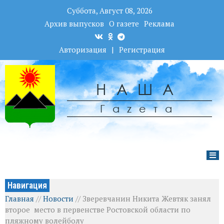
Суббота, Август 08, 2026
Архив выпусков
О газете
Реклама
Авторизация
|
Регистрация
НАША
Гаzета
Навигация
Главная
//
Новости
//
Зверевчанин Никита Жевтяк занял
второе место в первенстве Ростовской области по
пляжному волейболу