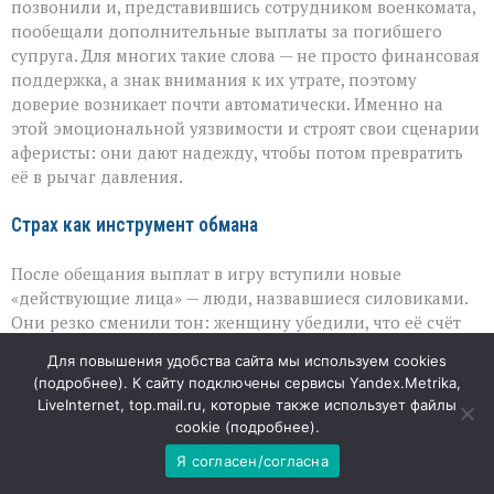
позвонили и, представившись сотрудником военкомата,
пообещали дополнительные выплаты за погибшего
супруга. Для многих такие слова — не просто финансовая
поддержка, а знак внимания к их утрате, поэтому
доверие возникает почти автоматически. Именно на
этой эмоциональной уязвимости и строят свои сценарии
аферисты: они дают надежду, чтобы потом превратить
её в рычаг давления.
Страх как инструмент обмана
После обещания выплат в игру вступили новые
«действующие лица» — люди, назвавшиеся силовиками.
Они резко сменили тон: женщину убедили, что её счёт
якобы используют для финансирования терроризма, и
Для повышения удобства сайта мы используем cookies
единственный способ «спасти» деньги — срочно их
(
подробнее
). К сайту подключены сервисы Yandex.Metrika,
обналичить и перевести на «защищённый счёт». Под
LiveInternet, top.mail.ru, которые также использует файлы
нарастающим давлением страха и растерянности
cookie (
подробнее
).
женщина перестала сомневаться и начала выполнять
Я согласен/согласна
инструкции, которые ей диктовали по телефону.