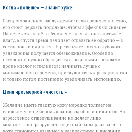
скрытых
ошибках
Когда «дольше» — значит хуже
в
уходе
Распространённое заблуждение: если средство полезно,
его стоит держать подольше, чтобы эффект был сильнее.
На деле кожа ведёт себя иначе: сначала она впитывает
влагу, а спустя время начинает отдавать её обратно — в
состав маски или патча. В результате вместо глубокого
увлажнения получается обезвоживание. Особенно
осторожно нужно обращаться с активными составами
вроде кислот и пилингов: начинать лучше с
минимального времени, прислушиваясь к реакции кожи,
и только потом постепенно увеличивать экспозицию.
Цена чрезмерной «чистоты»
Желание иметь гладкую кожу нередко толкает на
слишком частое использование скрабов и пилингов. Но
агрессивное отшелушивание не делает лицо
моложе — оно разрушает защитный барьер, из‑за чего
кожа становится уязвимее к раздражению и внешним