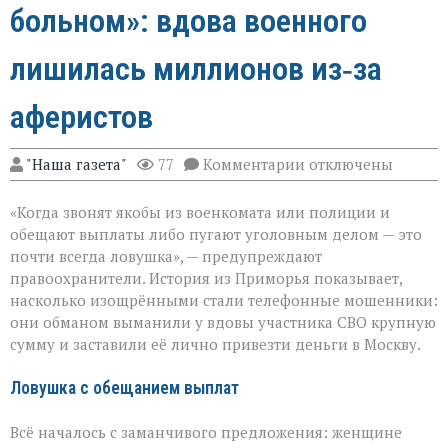
больном»: вдова военного
лишилась миллионов из‑за
аферистов
к
"Наша газета"
77
Комментарии
отключены
записи
«Они
«Когда звонят якобы из военкомата или полиции и
сыграли
на
обещают выплаты либо пугают уголовным делом — это
самом
почти всегда ловушка», — предупреждают
больном»:
правоохранители. История из Приморья показывает,
вдова
военного
насколько изощрёнными стали телефонные мошенники:
лишилась
они обманом выманили у вдовы участника СВО крупную
миллионов
сумму и заставили её лично привезти деньги в Москву.
из‑за
аферистов
Ловушка с обещанием выплат
Всё началось с заманчивого предложения: женщине