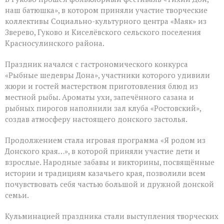
фестиваль
объединил
наш батюшка», в котором приняли участие творческие
творческие
коллективы Социально-культурного центра «Маяк» из
коллективы
Зверево, Гуково и Киселёвского сельского поселения
Дона
Красносулинского района.
Праздник начался с гастрономического конкурса
«Рыбные шедевры Дона», участники которого удивили
жюри и гостей мастерством приготовления блюд из
местной рыбы. Ароматы ухи, запечённого сазана и
рыбных пирогов наполнили зал клуба «Ростовский»,
создав атмосферу настоящего донского застолья.
Продолжением стала игровая программа «Я родом из
Донского края…», в которой приняли участие дети и
взрослые. Народные забавы и викторины, посвящённые
истории и традициям казачьего края, позволили всем
почувствовать себя частью большой и дружной донской
семьи.
Кульминацией праздника стали выступления творческих