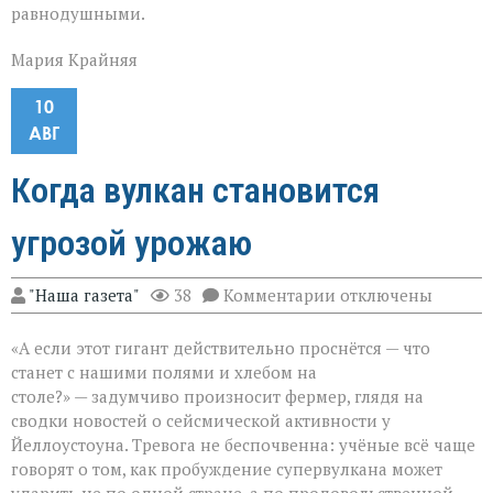
равнодушными.
Мария Крайняя
10
АВГ
Когда вулкан становится
угрозой урожаю
к
"Наша газета"
38
Комментарии
отключены
записи
Когда
«А если этот гигант действительно проснётся — что
вулкан
становится
станет с нашими полями и хлебом на
угрозой
столе?» — задумчиво произносит фермер, глядя на
урожаю
сводки новостей о сейсмической активности у
Йеллоустоуна. Тревога не беспочвенна: учёные всё чаще
говорят о том, как пробуждение супервулкана может