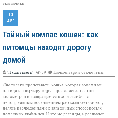
экономики.
10
АВГ
Тайный компас кошек: как
питомцы находят дорогу
домой
к
"Наша газета"
59
Комментарии
отключены
записи
Тайный
«Вы только представьте: кошка, которая годами не
компас
кошек:
покидала квартиру, вдруг преодолевает сотни
как
километров и возвращается к хозяевам!» — с
питомцы
неподдельным восхищением рассказывает биолог,
находят
дорогу
делясь наблюдениями о загадочных способностях
домой
домашних любимцев. И это не легенды, а реальные