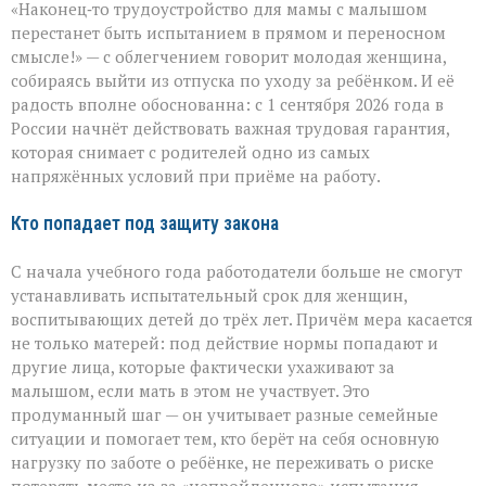
«Наконец‑то трудоустройство для мамы с малышом
без
риска:
перестанет быть испытанием в прямом и переносном
защита
смысле!» — с облегчением говорит молодая женщина,
для
собираясь выйти из отпуска по уходу за ребёнком. И её
родителей
малышей
радость вполне обоснованна: с 1 сентября 2026 года в
России начнёт действовать важная трудовая гарантия,
которая снимает с родителей одно из самых
напряжённых условий при приёме на работу.
Кто попадает под защиту закона
С начала учебного года работодатели больше не смогут
устанавливать испытательный срок для женщин,
воспитывающих детей до трёх лет. Причём мера касается
не только матерей: под действие нормы попадают и
другие лица, которые фактически ухаживают за
малышом, если мать в этом не участвует. Это
продуманный шаг — он учитывает разные семейные
ситуации и помогает тем, кто берёт на себя основную
нагрузку по заботе о ребёнке, не переживать о риске