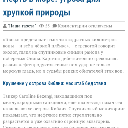
хрупкой природы
к
"Наша газета"
53
Комментарии
отключены
записи
Нефть
«Только представьте: тысячи квадратных километров
в
море:
воды — и всё в чёрной плёнке», — с тревогой говорит
угроза
эколог, глядя на спутниковые снимки района у
для
побережья Омана. Картина действительно тревожная:
хрупкой
природы
разлив нефтепродуктов ставит под удар не только
морскую гладь, но и судьбы редких обитателей этих вод.
Крушение у острова Киблия: масштаб бедствия
Танкер Caroline Bezengi, находящийся под
международными санкциями, ещё два месяца назад сел
на мель возле острова Киблия. Спутниковый мониторинг
показывает, что нефтяное пятно стремительно
разрастается и уже охватило огромную акваторию.
Ситуация осложняется тем, что бедствие разыгралось в