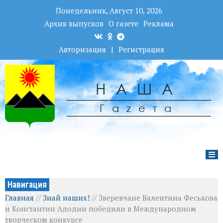
Понедельник, Август 10, 2026
Архив выпусков
О газете
Реклама
Авторизация
|
Регистрация
НАША
Гаzета
Навигация
Главная
//
Знай наших!
//
Зверевчане Валентина Феськова
и Константин Адодин победили в Международном
творческом конкурсе