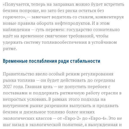
«Получается, теперь на заправках можно будет встретить
баланс:
зачем
бензин попроще, но зато без риска остаться без
на
горючего», — замечает водитель со стажем, комментируя
время
новые правила оборота нефтепродуктов. И в этом
смягчают
стандарты
наблюдении — суть перемен: государство сознательно
идёт на временное смягчение требований, чтобы
удержать систему топливообеспечения в устойчивом
ритме.
Временные послабления ради стабильности
Правительство ввело особый режим регулирования
рынка топлива — он будет действовать до середины
2027 года. Главная цель — не допустить перебоев с
поставками и поддержать ритмичную работу отрасли в
непростых условиях. В рамках этого подхода на
внутреннем рынке разрешили выпускать и продавать
бензин и дизельное топливо более низких
экологических классов — от «Евро‑2» до «Евро‑4». Это не
шаг назад в экологической политике, а вынужденная и