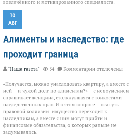
вовлечённого и мотивированного специалиста.
10
АВГ
Алименты и наследство: где
проходит граница
к
"Наша газета"
54
Комментарии
отключены
записи
Алименты
«Получается, можно унаследовать квартиру, а вместе с
и
наследство:
ней — и чужой долг по алиментам?» — с недоумением
где
спрашивает женщина, столкнувшаяся с тонкостями
проходит
наследственных прав. И в этом вопросе — вся суть
граница
правовой коллизии: имущество переходит к
наследникам, а вместе с ним могут прийти и
финансовые обязательства, о которых раньше не
задумывались.