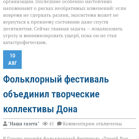
организации. Последние особенно настойчиво
напоминают о рисках необратимых изменений: если
вовремя не сдержать разлив, экосистема может не
вернуться к прежнему состоянию даже спустя
десятилетия. Сейчас главная задача — локализовать
угрозу и минимизировать ущерб, пока он не стал
катастрофическим.
10
АВГ
Фольклорный фестиваль
объединил творческие
коллективы Дона
к
"Наша газета"
41
Комментарии
отключены
записи
Фольклорный
В Гуково прошёл фольклорный фестиваль «Тихий Дон,