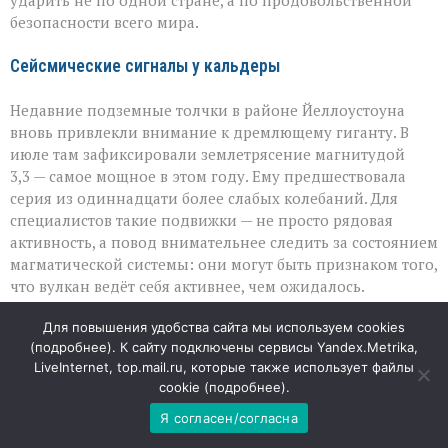
ударить не по одной стране, а по продовольственной
безопасности всего мира.
Сейсмические сигналы у кальдеры
Недавние подземные толчки в районе Йеллоустоуна
вновь привлекли внимание к дремлющему гиганту. В
июле там зафиксировали землетрясение магнитудой
3,3 — самое мощное в этом году. Ему предшествовала
серия из одиннадцати более слабых колебаний. Для
специалистов такие подвижки — не просто рядовая
активность, а повод внимательнее следить за состоянием
магматической системы: они могут быть признаком того,
что вулкан ведёт себя активнее, чем ожидалось.
Для повышения удобства сайта мы используем cookies
Уроки прошлого: когда лето исчезает
(
подробнее
). К сайту подключены сервисы Yandex.Metrika,
LiveInternet, top.mail.ru, которые также использует файлы
Исторический пример показывает, насколько
cookie (
подробнее
).
серьёзными могут быть последствия. Извержение
вулкана Тамбора в 1815 году спровоцировало глобальное
Я согласен/согласна
похолодание, из‑за которого 1816 год вошёл в летописи