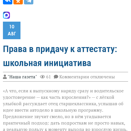
10
АВГ
Права в придачу к аттестату:
школьная инициатива
к
"Наша газета"
61
Комментарии
отключены
записи
Права
«А что, если к выпускному наряду сразу и водительское
в
придачу
удостоверение — как часть взросления?» — с лёгкой
к
улыбкой рассуждает отец старшеклассника, услышав об
аттестату:
идее ввести автодело в школьную программу.
школьная
инициатива
Предложение звучит смело, но в нём угадывается
практичный подход: дать подросткам не просто навык,
а реальную пользу к моменту выхода во взрослую жизнь.