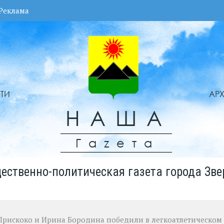
Реклама
ТИ
АР
НАША
Гаzета
ественно-политическая газета города Зве
Прискоко и Ирина Бородина победили в легкоатлетическом