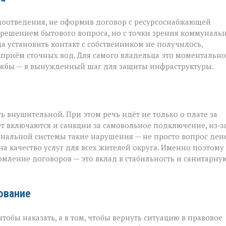
доотведения, не оформив договор с ресурсоснабжающей
м решением бытового вопроса, но с точки зрения коммуналь
 установить контакт с собственником не получилось,
риём сточных вод. Для самого владельца это моментально
ужбы — в вынужденный шаг для защиты инфраструктуры.
ь внушительной. При этом речь идёт не только о плате за
ёт включаются и санкции за самовольное подключение, из‑з
унальной системы такие нарушения — не просто вопрос дене
а качество услуг для всех жителей округа. Именно поэтому
рмление договоров — это вклад в стабильность и санитарну
рование
тобы наказать, а в том, чтобы вернуть ситуацию в правовое