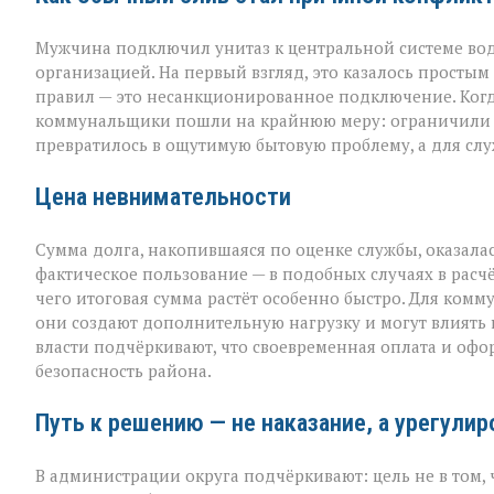
финалом»
Мужчина подключил унитаз к центральной системе во
организацией. На первый взгляд, это казалось просты
правил — это несанкционированное подключение. Когда
коммунальщики пошли на крайнюю меру: ограничили п
превратилось в ощутимую бытовую проблему, а для сл
Цена невнимательности
Сумма долга, накопившаяся по оценке службы, оказалас
фактическое пользование — в подобных случаях в расч
чего итоговая сумма растёт особенно быстро. Для комм
они создают дополнительную нагрузку и могут влиять н
власти подчёркивают, что своевременная оплата и офо
безопасность района.
Путь к решению — не наказание, а урегули
В администрации округа подчёркивают: цель не в том, ч