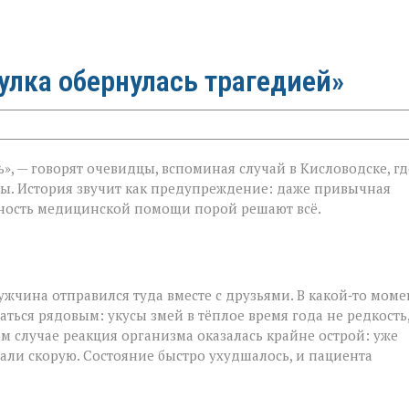
гулка обернулась трагедией»
ь», — говорят очевидцы, вспоминая случай в Кисловодске, гд
ы. История звучит как предупреждение: даже привычная
очность медицинской помощи порой решают всё.
жчина отправился туда вместе с друзьями. В какой‑то моме
ться рядовым: укусы змей в тёплое время года не редкость,
ом случае реакция организма оказалась крайне острой: уже
али скорую. Состояние быстро ухудшалось, и пациента