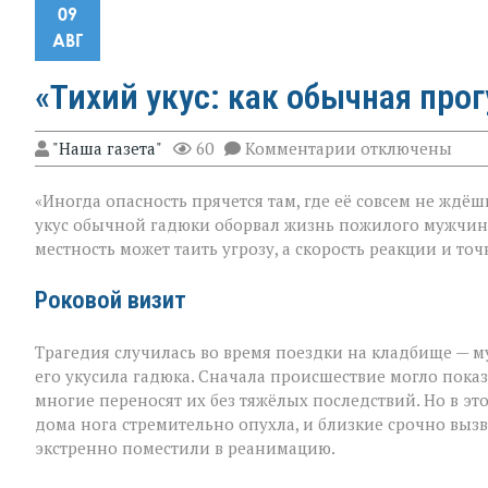
09
АВГ
«Тихий укус: как обычная про
к
"Наша газета"
60
Комментарии
отключены
записи
«Тихий
«Иногда опасность прячется там, где её совсем не ждёш
укус:
как
укус обычной гадюки оборвал жизнь пожилого мужчин
обычная
местность может таить угрозу, а скорость реакции и т
прогулка
обернулась
трагедией»
Роковой визит
Трагедия случилась во время поездки на кладбище — му
его укусила гадюка. Сначала происшествие могло показа
многие переносят их без тяжёлых последствий. Но в эт
дома нога стремительно опухла, и близкие срочно вызв
экстренно поместили в реанимацию.