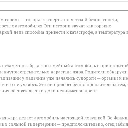
 горем», — говорят эксперты по детской безопасности,
гретых автомобилях. Эти истории звучат как горькие
ти:
ркий день способна привести к катастрофе, а температура 
 незаметно забрался в семейный автомобиль с приоткрыто
 и внутри стремительно нарастала жара. Родители обнаруж
тализации у мальчика уже начались судороги — организм не
и его не удалось. Эта история особенно пронзительна тем, 
чения обстоятельств и доли невнимательности.
ьная жара делает автомобиль настоящей ловушкой. Во Фран
нии сильной гипертермии — предположительно, отец забы