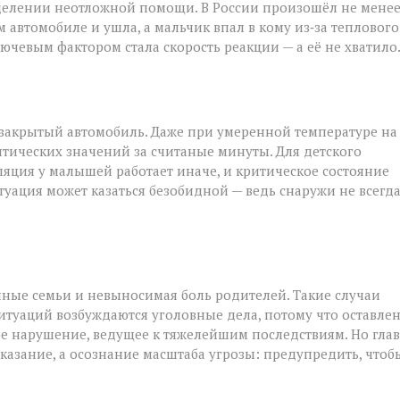
 отделении неотложной помощи. В России произошёл не мене
 автомобиле и ушла, а мальчик впал в кому из‑за теплового
лючевым фактором стала скорость реакции — а её не хватило
 закрытый автомобиль. Даже при умеренной температуре на
тических значений за считаные минуты. Для детского
ляция у малышей работает иначе, и критическое состояние
итуация может казаться безобидной — ведь снаружи не всегд
енные семьи и невыносимая боль родителей. Такие случаи
итуаций возбуждаются уголовные дела, потому что оставле
ное нарушение, ведущее к тяжелейшим последствиям. Но гла
казание, а осознание масштаба угрозы: предупредить, чтоб