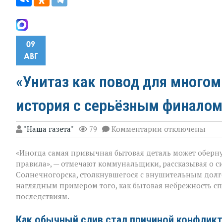
09
АВГ
«Унитаз как повод для много
история с серьёзным финалом
к
"Наша газета"
79
Комментарии
отключены
записи
«Унитаз
«Иногда самая привычная бытовая деталь может оберну
как
повод
правила», — отмечают коммунальщики, рассказывая о с
для
Солнечногорска, столкнувшегося с внушительным долг
многомиллионн
наглядным примером того, как бытовая небрежность с
долга:
коммунальная
последствиям.
история
с
Как обычный слив стал причиной конфлик
серьёзным