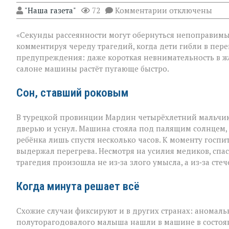
к
"Наша газета"
72
Комментарии
отключены
записи
«Жара
«Секунды рассеянности могут обернуться непоправимым
не
прощает
комментируя череду трагедий, когда дети гибли в пере
невнимательнос
предупреждения: даже короткая невнимательность в жа
трагедии
салоне машины растёт пугающе быстро.
в
раскалённых
машинах»
Сон, ставший роковым
В турецкой провинции Мардин четырёхлетний мальчик
дверью и уснул. Машина стояла под палящим солнцем,
ребёнка лишь спустя несколько часов. К моменту госпи
выдержал перегрева. Несмотря на усилия медиков, спаст
трагедия произошла не из‑за злого умысла, а из‑за сте
Когда минута решает всё
Схожие случаи фиксируют и в других странах: аномал
полуторагодовалого малыша нашли в машине в состоя