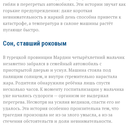
трагедии
гибли в перегретых автомобилях. Эти истории звучат как
в
раскалённых
горькие предупреждения: даже короткая
машинах»
невнимательность в жаркий день способна привести к
катастрофе, а температура в салоне машины растёт
пугающе быстро.
Сон, ставший роковым
В турецкой провинции Мардин четырёхлетний мальчик
незаметно забрался в семейный автомобиль с
приоткрытой дверью и уснул. Машина стояла под
палящим солнцем, и внутри стремительно нарастала
жара. Родители обнаружили ребёнка лишь спустя
несколько часов. К моменту госпитализации у мальчика
уже начались судороги — организм не выдержал
перегрева. Несмотря на усилия медиков, спасти его не
удалось. Эта история особенно пронзительна тем, что
трагедия произошла не из‑за злого умысла, а из‑за
стечения обстоятельств и доли невнимательности.