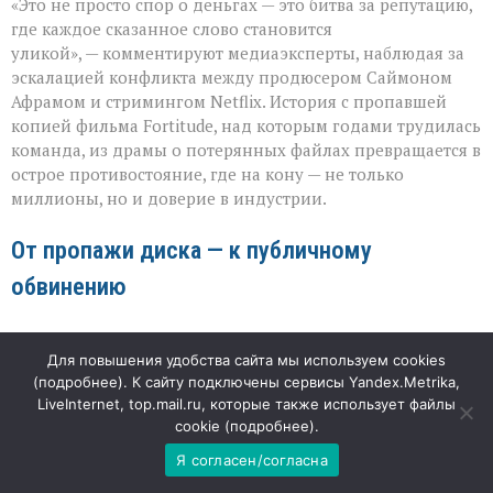
«Это не просто спор о деньгах — это битва за репутацию,
слово
бьёт
где каждое сказанное слово становится
больнее
уликой», — комментируют медиаэксперты, наблюдая за
иска:
эскалацией конфликта между продюсером Саймоном
новый
виток
Афрамом и стримингом Netflix. История с пропавшей
спора
копией фильма Fortitude, над которым годами трудилась
Netflix
команда, из драмы о потерянных файлах превращается в
и
острое противостояние, где на кону — не только
продюсера»
миллионы, но и доверие в индустрии.
От пропажи диска — к публичному
обвинению
Изначально спор касался утраты мастер‑копии триллера:
Для повышения удобства сайта мы используем cookies
продюсер передал её Netflix для закрытого показа с
(
подробнее
). К сайту подключены сервисы Yandex.Metrika,
чёткими инструкциями удалить файлы после просмотра.
LiveInternet, top.mail.ru, которые также использует файлы
Однако вместо аккуратного возврата последовала
cookie (
подробнее
).
новость о краже жёстких дисков из офиса стриминга.
Ситуация осложнилась, когда представители платформы
Я согласен/согласна
отказались делиться деталями внутреннего