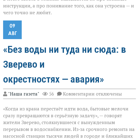
инструкции, а про понимание того, как она устроена — и
чего точно не любит.
09
АВГ
«Без воды ни туда ни сюда: в
Зверево и
окрестностях — авария»
к
"Наша газета"
56
Комментарии
отключены
записи
«Без
«Когда из крана перестаёт идти вода, бытовые мелочи
воды
ни
сразу превращаются в серьёзную задачу», — говорят
туда
жители Зверево, столкнувшиеся с вынужденным
ни
перерывом в водоснабжении. Из‑за срочного ремонта на
сюда:
в
насосной станции тысячи людей в городе и ближайших