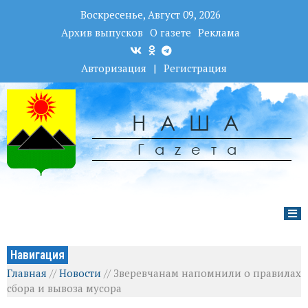
Воскресенье, Август 09, 2026
Архив выпусков
О газете
Реклама
Авторизация
|
Регистрация
НАША
Гаzета
Навигация
Главная
//
Новости
//
Зверевчанам напомнили о правилах
сбора и вывоза мусора