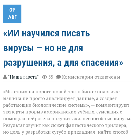
09
АВГ
«ИИ научился писать
вирусы — но не для
разрушения, а для спасения»
к
"Наша газета"
55
Комментарии
отключены
записи
«ИИ
«Мы стоим на пороге новой эры в биотехнологиях:
научился
писать
машина не просто анализирует данные, а создаёт
вирусы — но
работающие биологические системы», — комментируют
не
эксперты прорыв американских учёных, сумевших с
для
разрушения,
помощью нейросети получить жизнеспособные вирусы.
а
Результат звучит как сюжет фантастического триллера,
для
но цель у разработки сугубо прикладная: найти способ
спасения»