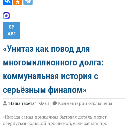
09
АВГ
«Унитаз как повод для
многомиллионного долга:
коммунальная история с
серьёзным финалом»
к
"Наша газета"
61
Комментарии
отключены
записи
«Унитаз
«Иногда самая привычная бытовая деталь может
как
повод
обернуться большой проблемой, если забыть про
для