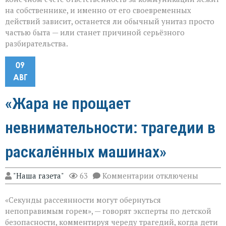
на собственнике, и именно от его своевременных
действий зависит, останется ли обычный унитаз просто
частью быта — или станет причиной серьёзного
разбирательства.
09
АВГ
«Жара не прощает
невнимательности: трагедии в
раскалённых машинах»
к
"Наша газета"
63
Комментарии
отключены
записи
«Жара
«Секунды рассеянности могут обернуться
не
прощает
непоправимым горем», — говорят эксперты по детской
невнимательности
безопасности, комментируя череду трагедий, когда дети