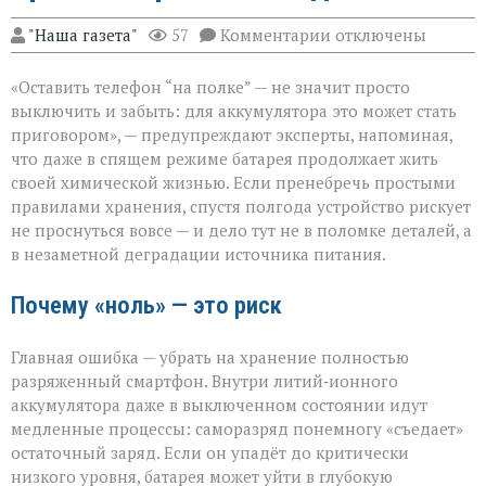
к
"Наша газета"
57
Комментарии
отключены
записи
Батарея
«Оставить телефон “на полке” — не значит просто
скажет
спасибо:
выключить и забыть: для аккумулятора это может стать
правила
приговором», — предупреждают эксперты, напоминая,
хранения
что даже в спящем режиме батарея продолжает жить
гаджета
своей химической жизнью. Если пренебречь простыми
правилами хранения, спустя полгода устройство рискует
не проснуться вовсе — и дело тут не в поломке деталей, а
в незаметной деградации источника питания.
Почему «ноль» — это риск
Главная ошибка — убрать на хранение полностью
разряженный смартфон. Внутри литий‑ионного
аккумулятора даже в выключенном состоянии идут
медленные процессы: саморазряд понемногу «съедает»
остаточный заряд. Если он упадёт до критически
низкого уровня, батарея может уйти в глубокую