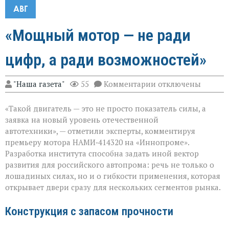
АВГ
«Мощный мотор — не ради
цифр, а ради возможностей»
к
"Наша газета"
55
Комментарии
отключены
записи
«Мощный
«Такой двигатель — это не просто показатель силы, а
мотор — не
ради
заявка на новый уровень отечественной
цифр,
автотехники», — отметили эксперты, комментируя
а
премьеру мотора НАМИ‑414320 на «Иннопроме».
ради
возможностей»
Разработка института способна задать иной вектор
развития для российского автопрома: речь не только о
лошадиных силах, но и о гибкости применения, которая
открывает двери сразу для нескольких сегментов рынка.
Конструкция с запасом прочности