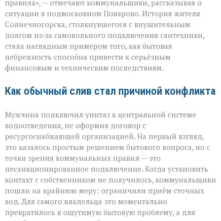
правила», — отмечают коммунальщики, рассказывая о
многомиллионног
ситуации в подмосковном Поварово. История жителя
долга:
коммунальная
Солнечногорска, столкнувшегося с внушительным
история
долгом из‑за самовольного подключения сантехники,
с
стала наглядным примером того, как бытовая
серьёзным
небрежность способна привести к серьёзным
финалом»
финансовым и техническим последствиям.
Как обычный слив стал причиной конфликта
Мужчина подключил унитаз к центральной системе
водоотведения, не оформив договор с
ресурсоснабжающей организацией. На первый взгляд,
это казалось простым решением бытового вопроса, но с
точки зрения коммунальных правил — это
несанкционированное подключение. Когда установить
контакт с собственником не получилось, коммунальщики
пошли на крайнюю меру: ограничили приём сточных
вод. Для самого владельца это моментально
превратилось в ощутимую бытовую проблему, а для