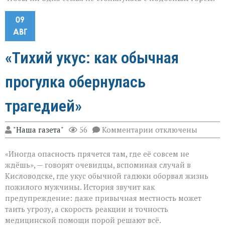
09
АВГ
«Тихий укус: как обычная
прогулка обернулась
трагедией»
к
"Наша газета"
56
Комментарии
отключены
записи
«Тихий
«Иногда опасность прячется там, где её совсем не
укус:
как
ждёшь», — говорят очевидцы, вспоминая случай в
обычная
Кисловодске, где укус обычной гадюки оборвал жизнь
прогулка
пожилого мужчины. История звучит как
обернулась
трагедией»
предупреждение: даже привычная местность может
таить угрозу, а скорость реакции и точность
медицинской помощи порой решают всё.