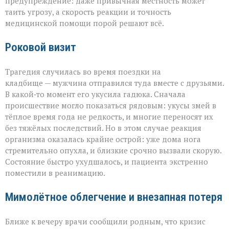
трагедией»
предупреждение: даже привычная местность может
таить угрозу, а скорость реакции и точность
медицинской помощи порой решают всё.
Роковой визит
Трагедия случилась во время поездки на
кладбище — мужчина отправился туда вместе с друзьями.
В какой‑то момент его укусила гадюка. Сначала
происшествие могло показаться рядовым: укусы змей в
тёплое время года не редкость, и многие переносят их
без тяжёлых последствий. Но в этом случае реакция
организма оказалась крайне острой: уже дома нога
стремительно опухла, и близкие срочно вызвали скорую.
Состояние быстро ухудшалось, и пациента экстренно
поместили в реанимацию.
Мимолётное облегчение и внезапная потеря
Ближе к вечеру врачи сообщили родным, что кризис