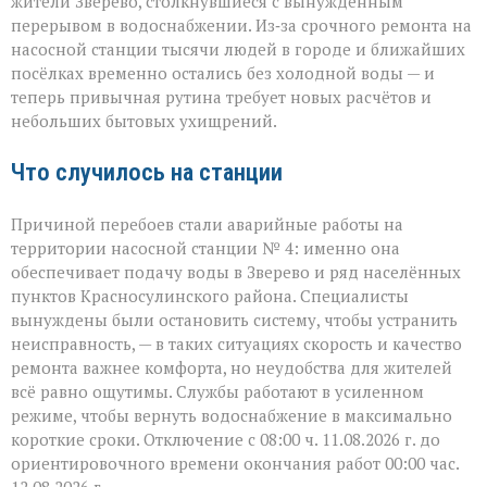
жители Зверево, столкнувшиеся с вынужденным
ни
перерывом в водоснабжении. Из‑за срочного ремонта на
сюда:
в
насосной станции тысячи людей в городе и ближайших
Зверево
посёлках временно остались без холодной воды — и
и
теперь привычная рутина требует новых расчётов и
окрестностях — ава
небольших бытовых ухищрений.
Что случилось на станции
Причиной перебоев стали аварийные работы на
территории насосной станции № 4: именно она
обеспечивает подачу воды в Зверево и ряд населённых
пунктов Красносулинского района. Специалисты
вынуждены были остановить систему, чтобы устранить
неисправность, — в таких ситуациях скорость и качество
ремонта важнее комфорта, но неудобства для жителей
всё равно ощутимы. Службы работают в усиленном
режиме, чтобы вернуть водоснабжение в максимально
короткие сроки. Отключение с 08:00 ч. 11.08.2026 г. до
ориентировочного времени окончания работ 00:00 час.