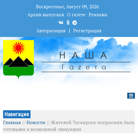
Воскресенье, Август 09, 2026
Архив выпусков
О газете
Реклама
Авторизация
|
Регистрация
НАША
Гаzета
Навигация
Главная
//
Новости
//
Жителей Таганрога попросили быть
готовыми к возможной эвакуации