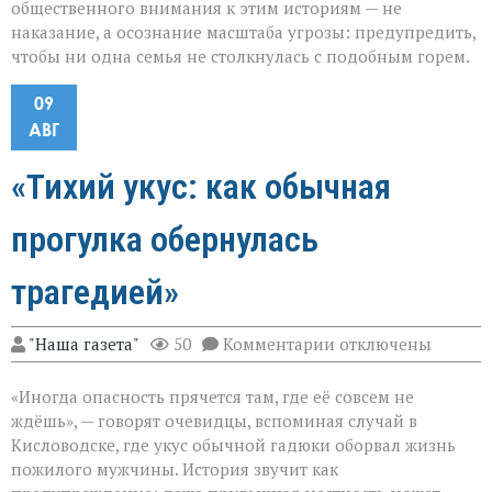
общественного внимания к этим историям — не
наказание, а осознание масштаба угрозы: предупредить,
чтобы ни одна семья не столкнулась с подобным горем.
09
АВГ
«Тихий укус: как обычная
прогулка обернулась
трагедией»
к
"Наша газета"
50
Комментарии
отключены
записи
«Тихий
«Иногда опасность прячется там, где её совсем не
укус:
как
ждёшь», — говорят очевидцы, вспоминая случай в
обычная
Кисловодске, где укус обычной гадюки оборвал жизнь
прогулка
пожилого мужчины. История звучит как
обернулась