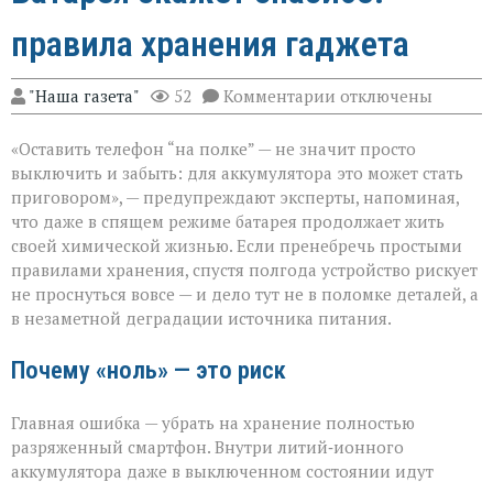
правила хранения гаджета
к
"Наша газета"
52
Комментарии
отключены
записи
Батарея
«Оставить телефон “на полке” — не значит просто
скажет
спасибо:
выключить и забыть: для аккумулятора это может стать
правила
приговором», — предупреждают эксперты, напоминая,
хранения
что даже в спящем режиме батарея продолжает жить
гаджета
своей химической жизнью. Если пренебречь простыми
правилами хранения, спустя полгода устройство рискует
не проснуться вовсе — и дело тут не в поломке деталей, а
в незаметной деградации источника питания.
Почему «ноль» — это риск
Главная ошибка — убрать на хранение полностью
разряженный смартфон. Внутри литий‑ионного
аккумулятора даже в выключенном состоянии идут