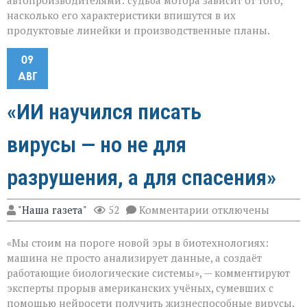
автопроизводителями: судьба мотора зависит от того,
насколько его характеристики впишутся в их
продуктовые линейки и производственные планы.
09
АВГ
«ИИ научился писать
вирусы — но не для
разрушения, а для спасения»
к
"Наша газета"
52
Комментарии
отключены
записи
«ИИ
«Мы стоим на пороге новой эры в биотехнологиях:
научился
писать
машина не просто анализирует данные, а создаёт
вирусы — но
работающие биологические системы», — комментируют
не
эксперты прорыв американских учёных, сумевших с
для
разрушения,
помощью нейросети получить жизнеспособные вирусы.