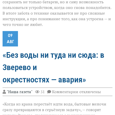
сохранить не только батарею, но и саму возможность
пользоваться устройством, когда оно снова понадобится.
В итоге забота о технике оказывается не про сложные
инструкции, а про понимание того, как она устроена — и
чего точно не любит.
09
АВГ
«Без воды ни туда ни сюда: в
Зверево и
окрестностях — авария»
к
"Наша газета"
51
Комментарии
отключены
записи
«Без
«Когда из крана перестаёт идти вода, бытовые мелочи
воды
ни
сразу превращаются в серьёзную задачу», — говорят
туда