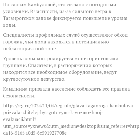
По словам Камбуловой, это связано с погодными
условиями. В частности, из-за сильного ветра в
Таганрогском заливе фиксируется повышение уровня
воды.
Специалисты профильных служб осуществляют обход
горожан, чьи дома находятся в потенциально
неблагоприятной зоне.
Уровень воды контролируется мониторинговыми
группами. Спасатели, в распоряжении которых
находится все необходимое оборудование, ведут
круглосуточное дежурство.
Камынина призвала население соблюдать все правила
безопасности.
https://rg.ru/2024/11/04/reg-ufo/glava-taganroga-kambulova-
prizvala-zhitelej-byt-gotovymi-k-vozmozhnoj-
evakuacii.html?
utm_source=yxnews&utm_medium=desktop&utm_referrer=htt
da16-516f-a0d5-6c591927708e