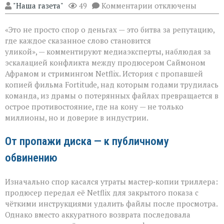
к
"Наша газета"
49
Комментарии
отключены
записи
«Когда
«Это не просто спор о деньгах — это битва за репутацию,
слово
бьёт
где каждое сказанное слово становится
больнее
уликой», — комментируют медиаэксперты, наблюдая за
иска:
эскалацией конфликта между продюсером Саймоном
новый
виток
Афрамом и стримингом Netflix. История с пропавшей
спора
копией фильма Fortitude, над которым годами трудилась
Netflix
команда, из драмы о потерянных файлах превращается в
и
острое противостояние, где на кону — не только
продюсера»
миллионы, но и доверие в индустрии.
От пропажи диска — к публичному
обвинению
Изначально спор касался утраты мастер‑копии триллера:
продюсер передал её Netflix для закрытого показа с
чёткими инструкциями удалить файлы после просмотра.
Однако вместо аккуратного возврата последовала