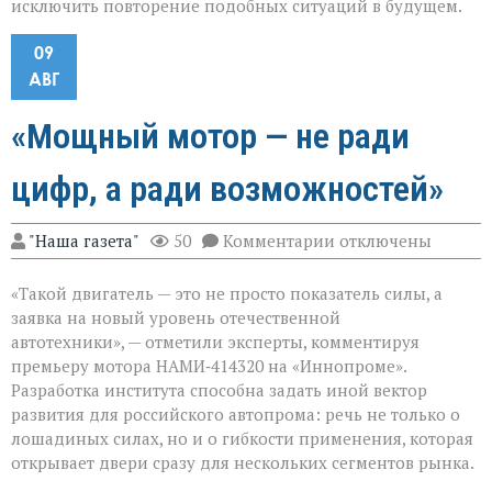
исключить повторение подобных ситуаций в будущем.
09
АВГ
«Мощный мотор — не ради
цифр, а ради возможностей»
к
"Наша газета"
50
Комментарии
отключены
записи
«Мощный
«Такой двигатель — это не просто показатель силы, а
мотор — не
ради
заявка на новый уровень отечественной
цифр,
автотехники», — отметили эксперты, комментируя
а
премьеру мотора НАМИ‑414320 на «Иннопроме».
ради
возможностей»
Разработка института способна задать иной вектор
развития для российского автопрома: речь не только о
лошадиных силах, но и о гибкости применения, которая
открывает двери сразу для нескольких сегментов рынка.