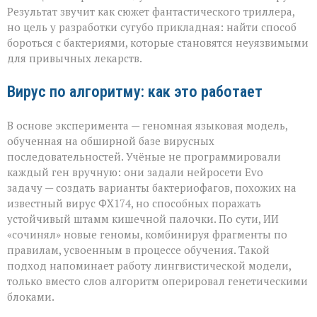
а
Результат звучит как сюжет фантастического триллера,
для
но цель у разработки сугубо прикладная: найти способ
спасения»
бороться с бактериями, которые становятся неуязвимыми
для привычных лекарств.
Вирус по алгоритму: как это работает
В основе эксперимента — геномная языковая модель,
обученная на обширной базе вирусных
последовательностей. Учёные не программировали
каждый ген вручную: они задали нейросети Evo
задачу — создать варианты бактериофагов, похожих на
известный вирус ФХ174, но способных поражать
устойчивый штамм кишечной палочки. По сути, ИИ
«сочинял» новые геномы, комбинируя фрагменты по
правилам, усвоенным в процессе обучения. Такой
подход напоминает работу лингвистической модели,
только вместо слов алгоритм оперировал генетическими
блоками.