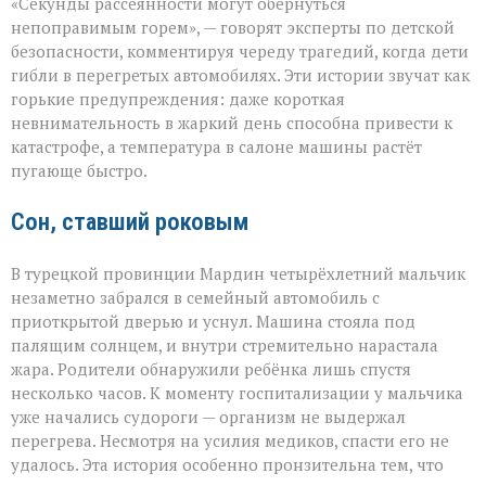
«Секунды рассеянности могут обернуться
не
прощает
непоправимым горем», — говорят эксперты по детской
невнимательности
безопасности, комментируя череду трагедий, когда дети
трагедии
гибли в перегретых автомобилях. Эти истории звучат как
в
раскалённых
горькие предупреждения: даже короткая
машинах»
невнимательность в жаркий день способна привести к
катастрофе, а температура в салоне машины растёт
пугающе быстро.
Сон, ставший роковым
В турецкой провинции Мардин четырёхлетний мальчик
незаметно забрался в семейный автомобиль с
приоткрытой дверью и уснул. Машина стояла под
палящим солнцем, и внутри стремительно нарастала
жара. Родители обнаружили ребёнка лишь спустя
несколько часов. К моменту госпитализации у мальчика
уже начались судороги — организм не выдержал
перегрева. Несмотря на усилия медиков, спасти его не
удалось. Эта история особенно пронзительна тем, что