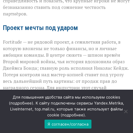
справедливость и показать, что крупные игроки не могут
безнаказанно ставить под сомнение честность
партнёров.
Проект мечты под ударом
Fortitude — не рядовой проект, а семилетняя работа, в
которую вложены не только финансы, но и личные
амбиции команды. В центре сюжета — шпион времён
Второй мировой войны, чья история вдохновила образ
Джеймса Бонда; главную роль исполнил Николас Кейдж.
Потеря контроля над мастер‑копией ставит под угрозу
весь дальнейший путь картины: от продаж прав до
наградного сезона. Для индустрии этот случай
становится тревожным сигналом: даже при работе с
Для повышения удобства сайта мы используем cookies
гигантами вопрос безопасности материалов остаётся
(
подробнее
). К сайту подключены сервисы Yandex.Metrika,
критически важным, а публичная риторика способна
LiveInternet, top.mail.ru, которые также использует файлы
ранить не меньше, чем юридические просчёты.
cookie (
подробнее
).
Я согласен/согласна
09