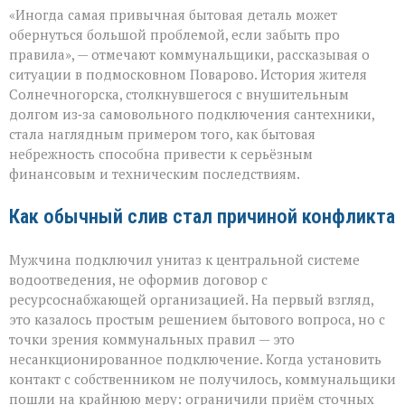
«Унитаз
«Иногда самая привычная бытовая деталь может
как
повод
обернуться большой проблемой, если забыть про
для
правила», — отмечают коммунальщики, рассказывая о
многомиллионног
ситуации в подмосковном Поварово. История жителя
долга:
коммунальная
Солнечногорска, столкнувшегося с внушительным
история
долгом из‑за самовольного подключения сантехники,
с
стала наглядным примером того, как бытовая
серьёзным
небрежность способна привести к серьёзным
финалом»
финансовым и техническим последствиям.
Как обычный слив стал причиной конфликта
Мужчина подключил унитаз к центральной системе
водоотведения, не оформив договор с
ресурсоснабжающей организацией. На первый взгляд,
это казалось простым решением бытового вопроса, но с
точки зрения коммунальных правил — это
несанкционированное подключение. Когда установить
контакт с собственником не получилось, коммунальщики
пошли на крайнюю меру: ограничили приём сточных