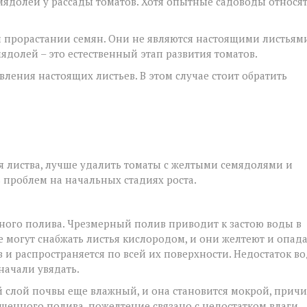
ядолей у рассады томатов. Хотя опытные садоводы относят
и прорастании семян. Они не являются настоящими листьям
долей – это естественный этап развития томатов.
ления настоящих листьев. В этом случае стоит обратить
тая листва, лучше удалить томаты с желтыми семядолями и
ь проблем на начальных стадиях роста.
ьного полива. Чрезмерный полив приводит к застою воды в
е могут снабжать листья кислородом, и они желтеют и опада
в и распространяется по всей их поверхности. Недостаток в
начали увядать.
й слой почвы еще влажный, и она становится мокрой, прич
щенного полива, пожелтение связано с недостатком влаги.