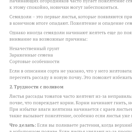
Начинающих огородников часто пугает пожелтение сем
к этому спокойно, новички могут забеспокоиться.
Семядоли – это первые листья, которые появляются пр
в конечном итоге опадают. Пожелтение и опадение семя
Однако иногда семядоли начинают желтеть еще до появ
внимание на возможные причины:
Некачественный грунт
Зараженные семена
Сортовые особенности
Если в описании сорта не указано, что у него желтова
пересеять рассаду в новую почву. Это поможет избежат
2. Трудности с поливом
Листья рассады томатов часто желтеют из-за неправил
почве, что повреждает корни. Корни начинают гнить, н
При избытке влаги желтизна начинается с краев листье
также вызывает пожелтение, особенно если листья уже 
Что делать:
Если вы поливаете растения, когда верхни
в избыточном поливе. Если листья увядают из-за пропу