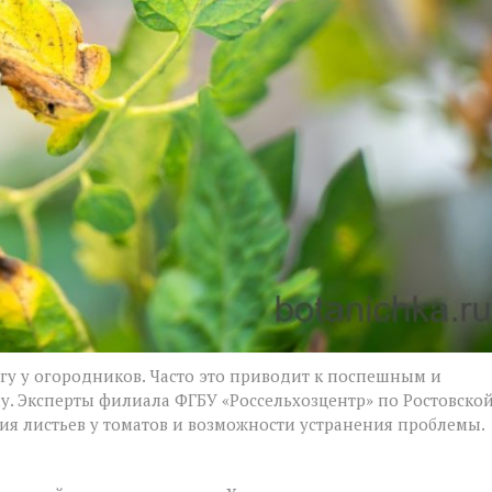
гу у огородников. Часто это приводит к поспешным и
у. Эксперты филиала ФГБУ «Россельхозцентр» по Ростовско
ия листьев у томатов и возможности устранения проблемы.