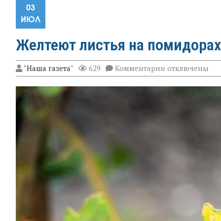
03
ИЮЛ
Желтеют листья на помидорах
к
"Наша газета"
629
Комментарии
отключены
записи
Желтеют
листья
на
помидорах:
устраняем
причину