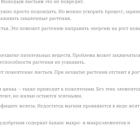
. Молодым листьям это не повредит.
нужно просто подождать. Но можно ускорить процесс, заран
есаживать закаленные растения.
тья. Это поможет растению направить энергию на рост нов
нехватке питательных веществ. Проблема может заключаться
еспособности растения их усваивать.
т пожелтение листьев. При нехватке растения отстают в рос
и цинка — также приводит к пожелтению. Без этих элементо
теют, но жилки остаются зелеными.
фиците железа. Недостаток магния проявляется в виде жел
 удобрения содержат баланс макро- и микроэлементов и