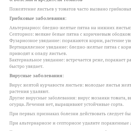
Пожелтение листьев у томатов часто вызвано грибков
Грибковые заболевания:
Альтернариоз: бледно-желтые пятна на нижних листья
Септориоз: мелкие белые пятна с коричневым ободком
Фузариозное увядание: поражаются корни, растение увя
Вертициллезное увядание: бледно-желтые пятна с кор
приводят к опаду листьев.
Бактериальное увядание: встречается реже, поражает ра
быстро увядает.
Вирусные заболевания:
Вирус желтой курчавости листьев: молодые листья желт
растения удаляют.
Другие вирусные заболевания: вирус мозаики томата, в
огурца. Лечения нет, выращивают устойчивые сорта.
При первых признаках болезни действовать следует бы
При альтернариозе и септориозе удалите пораженные 