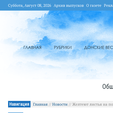
Суббота, Август 08, 2026
Архив выпусков
О газете
Рекл
ГЛАВНАЯ
РУБРИКИ
ДОНСКИЕ ВЕС
Общ
Навигация
Главная
//
Новости
//
Желтеют листья на п