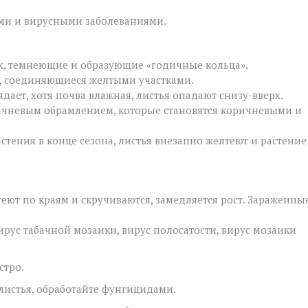
ыми и вирусными заболеваниями.
х, темнеющие и образующие «годичные кольца».
, соединяющиеся желтыми участками.
дает, хотя почва влажная, листья опадают снизу-вверх.
ичневым обрамлением, которые становятся коричневыми и
стения в конце сезона, листья внезапно желтеют и растение
еют по краям и скручиваются, замедляется рост. Зараженны
ирус табачной мозаики, вирус полосатости, вирус мозаики
стро.
листья, обработайте фунгицидами.