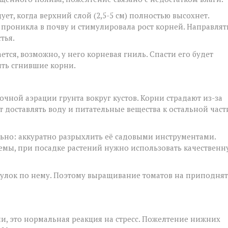
ет, когда верхний слой (2,5-5 см) полностью высохнет.
 проникла в почву и стимулировала рост корней. Направлят
тья.
ется, возможно, у него корневая гниль. Спасти его будет
ить сгнившие корни.
чной аэрации грунта вокруг кустов. Корни страдают из-за
т доставлять воду и питательные вещества к остальной част
но: аккуратно разрыхлить её садовыми инструментами.
емы, при посадке растений нужно использовать качественн
огулок по нему. Поэтому выращивание томатов на приподня
и, это нормальная реакция на стресс. Пожелтение нижних