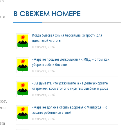
ся
В СВЕЖЕМ НОМЕРЕ
и и
Когда бытовая химия бессильна: хитрости для
идеальной чистоты
8 августа, 2026
«Жара не прощает легкомыслия»: МВД — о том, как
уберечь себя и близких
8 августа, 2026
«Вы думаете, что ухаживаете, а на деле ускоряете
старение»: косметолог о скрытых ошибках в уходе
8 августа, 2026
ют.
оды
«Жара не должна стоить здоровья»: Минтруда — о
защите работников в зной
8 августа, 2026
ина