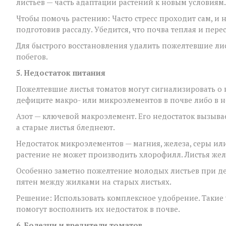
листьев — часть адаптации растений к новым условиям
Чтобы помочь растению: Часто стресс проходит сам, и 
подготовив рассаду. Убедится, что почва теплая и пер
Для быстрого восстановления удалить пожелтевшие лис
побегов.
5. Недостаток питания
Пожелтевшие листья томатов могут сигнализировать о 
дефиците макро- или микроэлементов в почве либо в н
Азот — ключевой макроэлемент. Его недостаток вызывае
а старые листья бледнеют.
Недостаток микроэлементов — магния, железа, серы ил
растение не может производить хлорофилл. Листья жел
Особенно заметно пожелтение молодых листьев при де
пятен между жилками на старых листьях.
Решение: Использовать комплексное удобрение. Такие
помогут восполнить их недостаток в почве.
6. Болезни и вредители томатов