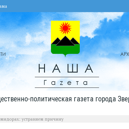
ама
ТИ
АР
НАША
Гаzета
ественно-политическая газета города Зве
омидорах: устраняем причину